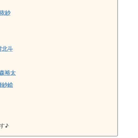
依紗
村北斗
森裕太
崎紗絵
す♪