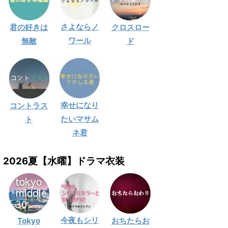
さよならノ
君の好きは
クロスロー
ワール
無敵
ド
幸せになり
コントラス
たいマサム
ト
ネ君
2026夏【水曜】ドラマ衣装
今夜もシリ
Tokyo
おちたらお