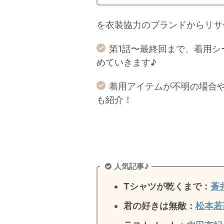
を衣装協力のブランドからリサ
第1話〜最終回まで、着用
めていきます♪
着用アイテムが不明の場合
も紹介！
人気記事♪
Tシャツが乾くまで：
蒼
君の好きは無敵
：
松本若