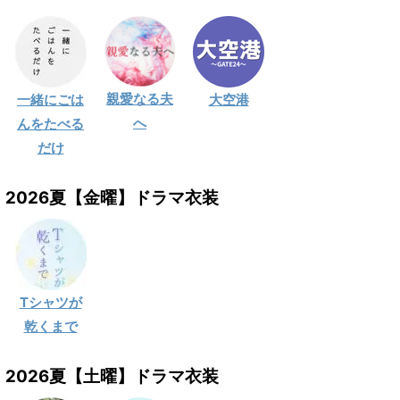
親愛なる夫
一緒にごは
大空港
へ
んをたべる
だけ
2026夏【金曜】ドラマ衣装
Tシャツが
乾くまで
2026夏【土曜】ドラマ衣装