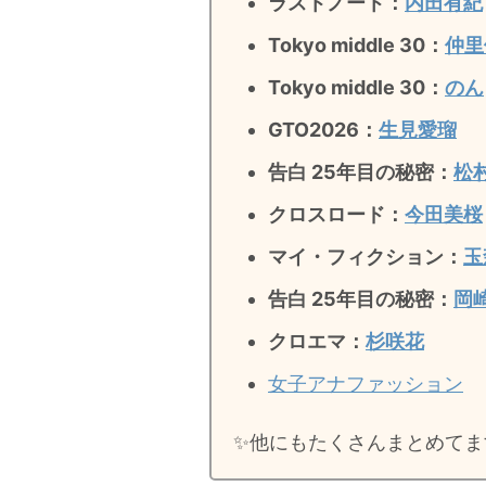
ラストノート
：
内田有紀
Tokyo middle 30：
仲里
Tokyo middle 30：
のん
GTO2026：
生見愛瑠
告白 25年目の秘密：
松
クロスロード：
今田美桜
マイ・フィクション：
玉
告白 25年目の秘密
：
岡
クロエマ：
杉咲花
女子アナファッション
✨️他にもたくさんまとめてま