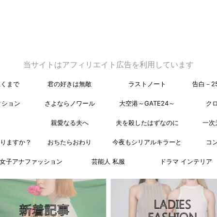
当サイトはアフィリエイト広告を利用しています
乾くまで
君の好きは無敵
ラストノート
告白－2
クション
さよならノワール
大空港～GATE24～
ク
親愛なる夫へ
夫を殺したはずなのに
一次
なりますか？
おちたらおわり
今夜もシリアルキラーと
コ
女子アナファッション
芸能人 私服
ドラマ インテリア