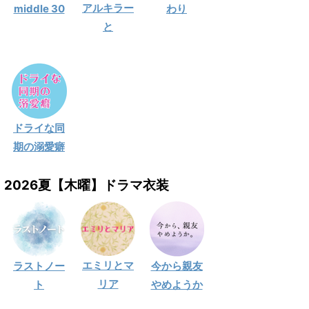
アルキラー
middle 30
わり
と
ドライな同
期の溺愛癖
2026夏【木曜】ドラマ衣装
エミリとマ
ラストノー
今から親友
リア
ト
やめようか