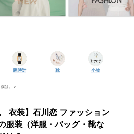
腕時計
靴
小物
、僕は。
>
。 衣装】石川恋 ファッション
の服装（洋服・バッグ・靴な