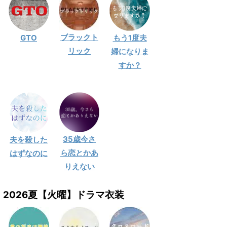
ブラックト
GTO
もう1度夫
リック
婦になりま
すか？
35歳今さ
夫を殺した
ら恋とかあ
はずなのに
りえない
2026夏【火曜】ドラマ衣装