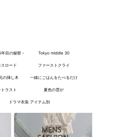
5年目の秘密－
Tokyo middle 30
ロスロード
ファーストクライ
元の挿し木
一緒にごはんをたべるだけ
ントラスト
夏色の雲が
ドラマ衣装 アイテム別