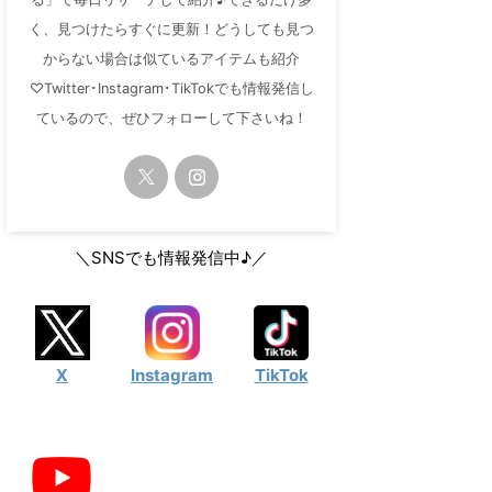
く、見つけたらすぐに更新！どうしても見つ
からない場合は似ているアイテムも紹介
♡Twitter･Instagram･TikTokでも情報発信し
ているので、ぜひフォローして下さいね！
＼SNSでも情報発信中♪／
X
Instagram
TikTok