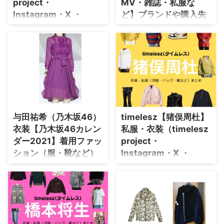
project・
MV・雑誌・私服な
世界タイトルマッチ」も楽しみ♪
井上尚弥さんのプロフィール
Instagram・X ・
ど】ブランドや購入先
（年齢・身長） 生年月日 1993年
Youtube・テレビ番
はこちら♪
4月10日(歳) 身長 165cm 井上尚
組）のファッション･ブ
大人気シンガーソングライターの
弥さんの公式SNS Instagram
ランドまとめ【随時更
藤井風さんの個性的でカッコいい
&nbs ...
衣装をチェックして随時更新して
新】
います♪
timelesz（タイムレス）・篠塚大
輝さんの衣装・服装（服･バッグ･
アクセ・靴など）やファッション
のコーデを着用シーン別・コーデ
別に紹介♪
与田祐希（乃木坂46）
timelesz【猪俣周杜】
衣装【乃木坂46カレン
私服・衣装（timelesz
ダー2021】着用ファッ
project・
ション（服・靴など）
Instagram・X ・
のブランドはこちら♪
Youtube・テレビ番
組）のファッション･ブ
こちらのページでは与田祐希さん
ランドまとめ【随時更
が【乃木坂46：オフィシャルカ
レンダー2021】で着用している
新】
ファッション・衣装（服・バッ
timelesz（タイムレス）・猪俣周
グ・アクセサリー・腕時計・靴な