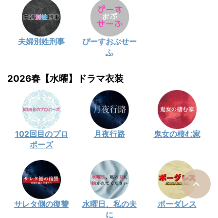
夫婦別姓刑事
ぴーすおぶせー
ふ
2026春【水曜】ドラマ衣装
102回目のプロ
月夜行路
鬼女の棲む家
ポーズ
サレタ側の復讐
水曜日、私の夫
ボーダレス
に