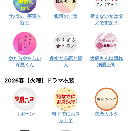
サバ缶、宇宙へ
銀河の一票
産まない女はダ
行く
メですか？
やたらやらしい
多すぎる恋と殺
犬飼さんは隠れ
深見くん
人
溺愛上司
2026春【火曜】ドラマ衣装
リボーン
時すでにおス
失恋カルタ
シ！？