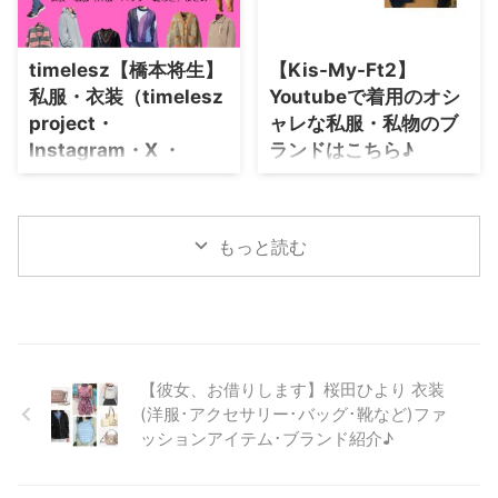
杜さんの衣装・服装（服･バッグ･
ど）のブランドやコーデを紹介し
アクセ・靴など）やファッション
ていきます♪(*^^*) 与田祐希さ
のコーデを着用シーン別・コーデ
んのプロフィール（年齢・身長）
別に紹介♪
timelesz【橋本将生】
【Kis-My-Ft2】
過去に出演したドラマの衣装 生
私服・衣装（timelesz
Youtubeで着用のオシ
年月日 2000年5月5日(歳) 身長
153cm ドラマの服装 君が死刑に
project・
ャレな私服・私物のブ
なる前に リブート 与田祐希さん
Instagram・X ・
ランドはこちら♪
の公式SNS Instagram ⇒ 与田祐
Youtube・テレビ番
こちらのページでは【Kis-My-
希さんの衣装を全部チェック♪
組）のファッション･ブ
Ft2】のメンバー が【Johnny’s
着用ファッ ...
Smile Up ! Project・ Youtube】
ランドまとめ【随時更
もっと読む
で着用している服（服装）・ファ
新】
ッション（私服・ブランド・バッ
timelesz（タイムレス）・橋本将
グ・アクセサリー等）やコーデの
生さんの衣装・服装（服･バッグ･
情報を紹介していきます♪ Kis-
アクセ・靴など）やファッション
My-Ft2プロフィール♪ 出身地：
のコーデを着用シーン別・コーデ
東京都 (2005年) 事務所： ジャニ
別に紹介♪
ーズ事務所 メンバー： 玉森 裕
【彼女、お借りします】桜田ひより 衣装
太、 藤ヶ谷 太輔、 北山 宏光、
(洋服･アクセサリー･バッグ･靴など)ファ
宮田 俊哉、 千賀 健永、 二階堂
ッションアイテム･ブランド紹介♪
高嗣、 横尾 渉、 飯田恭平 レーベ
ル： ジャニーズ事務所 ...