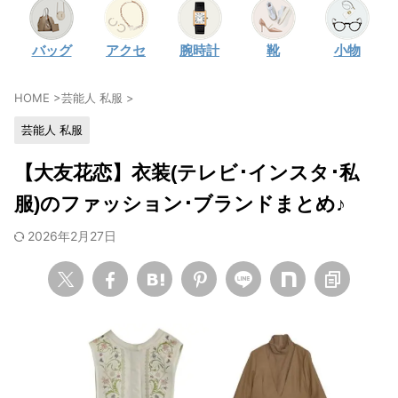
・
石原さとみ
バッグ
アクセ
腕時計
靴
小物
・
広瀬アリス
・
松本若菜
HOME
>
芸能人 私服
>
・
永野芽郁
芸能人 私服
・
波瑠
・
奈緒
【大友花恋】衣装(テレビ･インスタ･私
・
高畑充希
服)のファッション･ブランドまとめ♪
・
さとうほなみ
2026年2月27日
・
前田敦子
・
水川あさみ
・
田中みな実
・
松岡茉優
・
福原遥
・
小芝風花