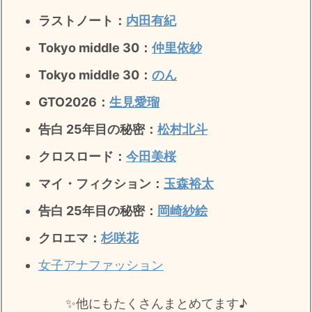
・
山田裕貴
ラストノート
：
内田有紀
・
田中圭
Tokyo middle 30：
仲里依紗
Tokyo middle 30：
のん
・
女子アナ衣装
GTO2026：
生見愛瑠
・
バラエティ番組衣裳
告白 25年目の秘密：
松村北斗
クロスロード：
今田美桜
マイ・フィクション：
玉森裕太
告白 25年目の秘密
：
岡崎紗絵
クロエマ：
杉咲花
女子アナファッション
✨️他にもたくさんまとめてます♪