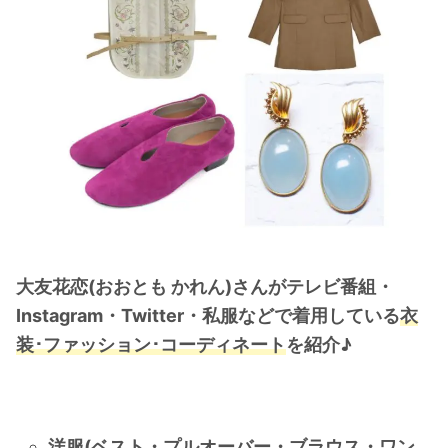
・
木南晴夏
・
今田美桜
・
清原果耶
・
菜々緒
・
森七菜
・
吉川愛
・
見上愛
・
出口夏希
・
田辺桃子
大友花恋(おおとも かれん)さんがテレビ番組・
・
滝沢カレン
Instagram・Twitter・私服などで着用している
衣
装･ファッション･コーディネート
を紹介♪
・
トリンドル玲奈
・
深田恭子
・
芳根京子
・
北川景子
洋服(ベスト・プルオーバー・ブラウス・ワン