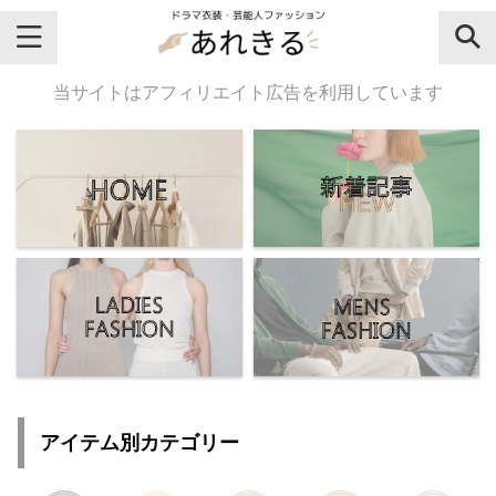
＼芸能人名・ドラマ名で検索♪／
当サイトはアフィリエイト広告を利用しています
気になるドラマ名や芸能人名でおし
ゃれなドラマ衣装・ファッションを
チェックしてね♪
【よく検索されてる女性芸能人】
・
有村架純
アイテム別カテゴリー
・
広瀬すず
・
川口春奈