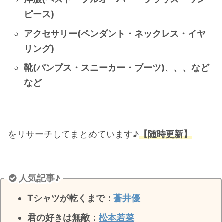
・
橋本環奈
ピース)
アクセサリー(ペンダント・ネックレス・イヤ
【よく検索されてる男性芸能人】
リング)
・
目黒蓮
靴(パンプス・スニーカー・ブーツ)、、、など
・
京本大我
など
・
松村北斗
・
赤楚衛二
・
木村拓哉（キムタク）
をリサーチしてまとめています♪
【随時更新】
・
佐藤健
・
玉森裕太
・
岡田将生
人気記事♪
・
永瀬廉
Tシャツが乾くまで：
蒼井優
・
平野紫耀
君の好きは無敵
：
松本若菜
・
松下洸平