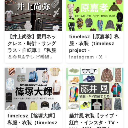
【Mrs.GREEN APPLE】のメンバ
目黒蓮(めぐろ れん)さんが着用し
ー（大森元貴・若井滉斗・藤澤涼
ている衣装・ファッション・コー
架）さんがが新曲『Brand
ディネート・私服を紹介
New』MVで 着用 しているブラ
♪【SnowMan】
ンドを紹介していきます♪ この
『Brand New』ただの新曲じゃ
【井上尚弥】愛用ネッ
timelesz【原嘉孝】私
ないんです。 なんと映画『スパ
クレス・時計・サング
服・衣装（timelesz
イダーマン：ブランド・ニュー・
ラス・自転車！『私服
project・
デイ』の日本版主題歌に決定した
書き下ろし楽曲！ 🕷️🍏
＆会見&テレビ番組』
Instagram・X ・
━━━━━━━━━ ⁡ Mrs.
着用衣装ブランドまと
Youtube・テレビ番
GREEN APPLE - Brand
め♪
組）のファッション･ブ
New - Officia ...
ランドまとめ【随時更
プロボクサーの井上尚弥（いのう
新】
えなおや）選手が記者会見や私服
で着用しているネックレス・腕時
timelesz（タイムレス）・原嘉孝
計・サングラス・自転車が素敵だ
さんの衣装・服装（服･バッグ･ア
ったので「ブランド」や「購入
クセ・靴など）やファッションの
先」の情報をまとめてみました♪
コーデを着用シーン別・コーデ別
2026年5月2日（土）に東京ド
に紹介♪
timelesz【篠塚大輝】
藤井風 衣装【ライブ・
ームで開催される 「NTTドコモ
私服・衣装（timelesz
紅白・インスタ・TV・
presents Lemino BOXING ダブル