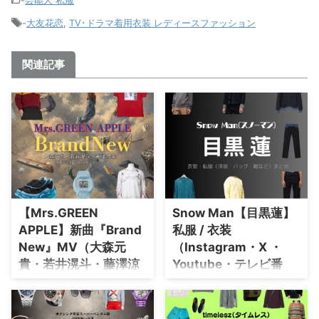
-
芸能人 私服
-
大友花恋
,
TV･ドラマ着用衣装 レディースファッション
関連記事
【Mrs.GREEN
Snow Man【目黒蓮】
APPLE】新曲『Brand
私服 / 衣装
New』MV（大森元
（Instagram・X ・
貴・若井滉斗・藤澤涼
Youtube・テレビ番
架）着用・衣装ブラン
組）のファッション･ブ
ドや購入先はこちら♪
ランドまとめ【随時更
新】
こちらのページでは