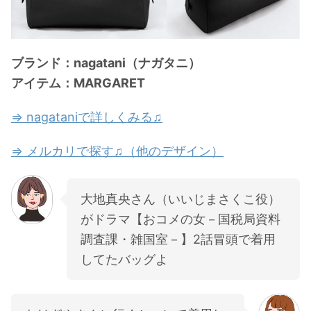
ブランド：nagatani（ナガタニ）
アイテム：MARGARET
⇒ nagataniで詳しくみる♫
⇒ メルカリで探す♫（他のデザイン）
大地真央さん（いいじまさくこ役）
がドラマ【おコメの女－国税局資料
調査課・雑国室－】2話冒頭で着用
してたバッグよ