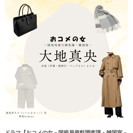
・
木南晴夏
・
今田美桜
・
清原果耶
・
菜々緒
・
森七菜
・
吉川愛
・
見上愛
・
出口夏希
・
田辺桃子
・
滝沢カレン
・
トリンドル玲奈
・
深田恭子
・
芳根京子
・
北川景子
ドラマ【おコメの女－国税局資料調査課・雑国室－