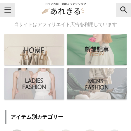
＼芸能人名・ドラマ名で検索♪／
当サイトはアフィリエイト広告を利用しています
気になるドラマ名や芸能人名でおし
ゃれなドラマ衣装・ファッションを
チェックしてね♪
【よく検索されてる女性芸能人】
・
有村架純
アイテム別カテゴリー
・
広瀬すず
・
川口春奈