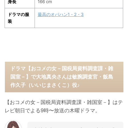
身長
166 cm
ドラマの服
最高のオバハン1・2・3
装
ドラマ【おコメの女－国税局資料調査課・雑
国室－】で大地真央さんは敏腕調査官・飯島
作久子（いいじまさくこ）役♪
【おコメの女－国税局資料調査課・雑国室－】はテ
レビ朝日でよる9時〜放送の木曜ドラマ。