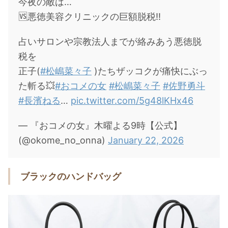
今夜の敵は…
🆚悪徳美容クリニックの巨額脱税!!
占いサロンや宗教法人までが絡みあう悪徳脱
税を
正子(
#松嶋菜々子
)たちザッコクが痛快にぶっ
た斬る💥
#おコメの女
#松嶋菜々子
#佐野勇斗
#長濱ねる
…
pic.twitter.com/5g48lKHx46
— 『おコメの女』木曜よる9時【公式】
(@okome_no_onna)
January 22, 2026
ブラックのハンドバッグ