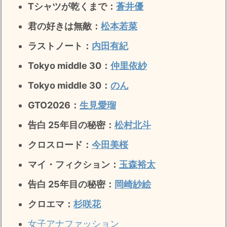
Tシャツが乾くまで：
蒼井優
君の好きは無敵
：
松本若菜
ラストノート
：
内田有紀
Tokyo middle 30：
仲里依紗
Tokyo middle 30：
のん
GTO2026：
生見愛瑠
告白 25年目の秘密：
松村北斗
クロスロード：
今田美桜
マイ・フィクション：
玉森裕太
告白 25年目の秘密
：
岡崎紗絵
クロエマ：
杉咲花
女子アナファッション