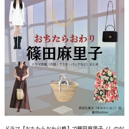
・
木南晴夏
・
今田美桜
・
清原果耶
・
菜々緒
・
森七菜
・
吉川愛
・
見上愛
・
出口夏希
・
田辺桃子
・
滝沢カレン
・
トリンドル玲奈
・
深田恭子
・
芳根京子
・
北川景子
ドラマ【おちたらおわり略】で篠田麻里子（しのだ