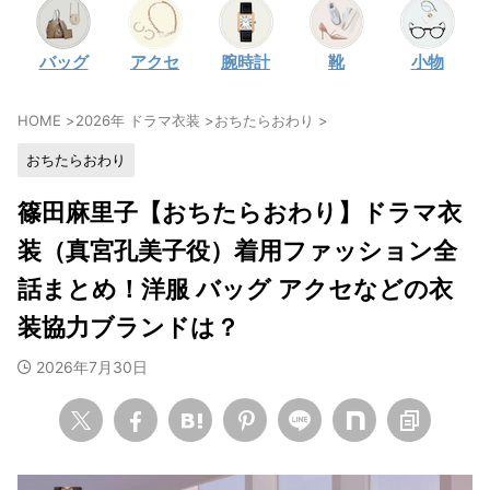
・
石原さとみ
バッグ
アクセ
腕時計
靴
小物
・
広瀬アリス
・
松本若菜
HOME
>
2026年 ドラマ衣装
>
おちたらおわり
>
・
永野芽郁
おちたらおわり
・
波瑠
・
奈緒
篠田麻里子【おちたらおわり】ドラマ衣
・
高畑充希
装（真宮孔美子役）着用ファッション全
・
さとうほなみ
話まとめ！洋服 バッグ アクセなどの衣
・
前田敦子
装協力ブランドは？
・
水川あさみ
2026年7月30日
・
田中みな実
・
松岡茉優
・
福原遥
・
小芝風花