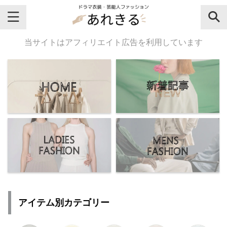
＼芸能人名・ドラマ名で検索♪／
当サイトはアフィリエイト広告を利用しています
気になるドラマ名や芸能人名でおし
ゃれなドラマ衣装・ファッションを
チェックしてね♪
【よく検索されてる女性芸能人】
・
有村架純
アイテム別カテゴリー
・
広瀬すず
・
川口春奈