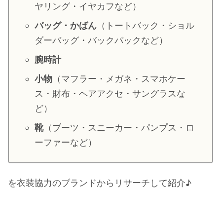
ヤリング・イヤカフなど）
・
山田裕貴
バッグ・かばん
（トートバック・ショル
・
田中圭
ダーバッグ・バックパックなど）
腕時計
・
女子アナ衣装
・
バラエティ番組衣裳
小物
（マフラー・メガネ・スマホケー
ス・財布・ヘアアクセ・サングラスな
ど）
靴
（ブーツ・スニーカー・パンプス・ロ
ーファーなど）
を衣装協力のブランドからリサーチして紹介♪