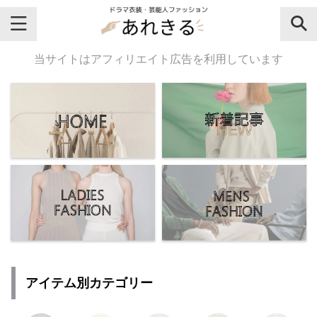
＼芸能人名・ドラマ名で検索♪／
当サイトはアフィリエイト広告を利用しています
気になるドラマ名や芸能人名でおし
ゃれなドラマ衣装・ファッションを
チェックしてね♪
【よく検索されてる女性芸能人】
・
有村架純
アイテム別カテゴリー
・
広瀬すず
・
川口春奈