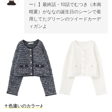
ー）】最終話・10話でむつき（木南
晴夏）がななの誕生日のシーンで着
用してたグリーンのツイードカーデ
ィガンよ
↑色違いのカラー♪