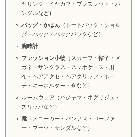
ヤリング・イヤカフ・ブレスレット・バ
・
山田裕貴
ングルなど
）
・
田中圭
バッグ・かばん
（トートバッグ・ショル
ダーパック・バックパックなど）
・
女子アナ衣装
腕時計
・
バラエティ番組衣裳
ファッション小物
（スカーフ・帽子・メ
ガネ・サングラス・スマホケース・財
布・ヘアアクセ・ヘアクリップ・ポー
チ・キーホルダー・傘など）
ルームウェア（パジャマ・ネグリジェ・
スリッパなど）
靴
（スニーカー・パンプス・ローファ
ー・ブーツ・サンダルなど）