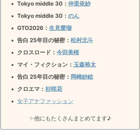
Tokyo middle 30：
仲里依紗
Tokyo middle 30：
のん
GTO2026：
生見愛瑠
告白 25年目の秘密：
松村北斗
クロスロード：
今田美桜
マイ・フィクション：
玉森裕太
告白 25年目の秘密
：
岡崎紗絵
クロエマ：
杉咲花
女子アナファッション
✨️他にもたくさんまとめてます♪