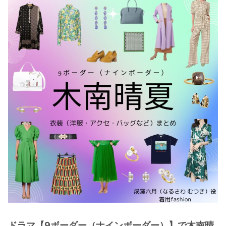
・
木南晴夏
・
今田美桜
・
清原果耶
・
菜々緒
・
森七菜
・
吉川愛
・
見上愛
・
出口夏希
・
田辺桃子
・
滝沢カレン
・
トリンドル玲奈
・
深田恭子
・
芳根京子
・
北川景子
ドラマ【9ボーダー（ナインボーダー）】で木南晴