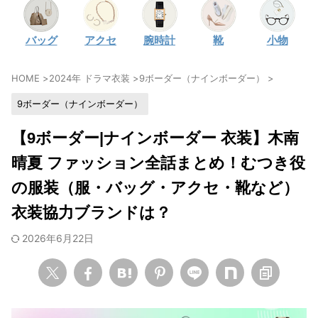
・
石原さとみ
バッグ
アクセ
腕時計
靴
小物
・
広瀬アリス
・
松本若菜
HOME
>
2024年 ドラマ衣装
>
9ボーダー（ナインボーダー）
>
・
永野芽郁
9ボーダー（ナインボーダー）
・
波瑠
・
奈緒
【9ボーダー|ナインボーダー 衣装】木南
・
高畑充希
晴夏 ファッション全話まとめ！むつき役
・
さとうほなみ
の服装（服・バッグ・アクセ・靴など）
・
前田敦子
衣装協力ブランドは？
・
水川あさみ
2026年6月22日
・
田中みな実
・
松岡茉優
・
福原遥
・
小芝風花