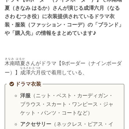
・
橋本環奈
夏（きなみ はるか）さんが演じる成澤六月（なる
さわ むつき役）に衣装提供されているドラマ衣
装・服装（ファッション・コーデ）の「ブランド」
【よく検索されてる男性芸能人】
や「購入先」の情報をまとめています♪
・
目黒蓮
・
京本大我
・
松村北斗
きなみ はるか
・
赤楚衛二
木南晴夏
さんがドラマ【9ボーダー（ナインボーダ
なるさわ むつき
・
木村拓哉（キムタク）
ー）】
成澤六月
役で着用している、
・
佐藤健
ドラマ衣装
・
玉森裕太
洋服
（ニット・ベスト・カーディガン・
・
岡田将生
ブラウス・スカート・ワンピース・ジャ
・
永瀬廉
ケット・パンツ・コートなど）
・
平野紫耀
アクセサリー
（ネックレス・ピアス・イ
・
松下洸平