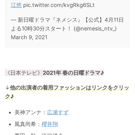
江悠
pic.twitter.com/kvgRkg6SLt
・
山田裕貴
・
田中圭
— 新日曜ドラマ『ネメシス』【公式】4月11日
よる10時30分スタート！ (@nemesis_ntv_)
・
女子アナ衣装
March 9, 2021
・
バラエティ番組衣裳
《日本テレビ》
2021年 春の日曜ドラマ♪
↓
他の出演者の着用ファッションはリンクをクリッ
ク♪
美神アンナ：
広瀬すず
風真尚希：
櫻井翔