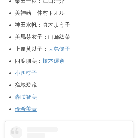
栗田一秋：江口洋介
美神始：仲村トオル
神田水帆：真木よう子
美馬芽衣子：山崎紘菜
上原黄以子：
大島優子
四葉朋美：
橋本環奈
小西桜子
窪塚愛流
森咲智美
優希美青