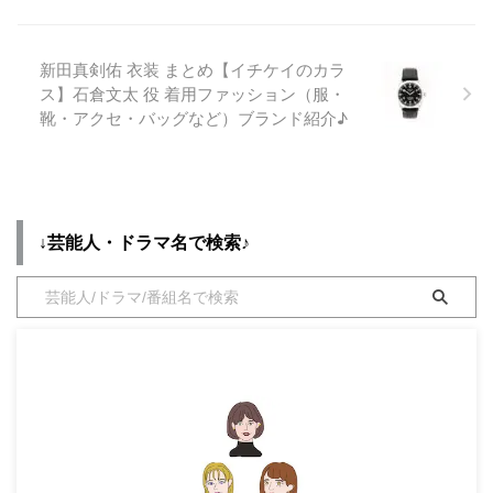
て更新！】 【メインビジュアル
までまとめています♪(*^^*)【随
解禁📸】 ポップさとワクワク感
時チェックして更新！】 【メイ
だけでなく‼️ なんと、#ネメシス
ンビジュアル解禁📸】 ポップさ
新田真剣佑 衣装 まとめ【イチケイのカラ
の物語全体の 〈謎〉を紐解くキ
とワクワク感 だけでなく‼️ なん
ス】石倉文太 役 着用ファッション（服・
ーワードが このビジュアルに 散
と、#ネメシス の物語全体の
靴・アクセ・バッグなど）ブランド紹介♪
りばめられているとか…😳🗝 し
〈謎〉を紐解くキーワードが こ
かもまだこれ、 完成版じゃない
のビジュアルに 散りばめられて
という噂…🤭#広 ...
いるとか…😳🗝 しかもまだこ
れ、 完成版じゃないという噂…
...
↓芸能人・ドラマ名で検索♪