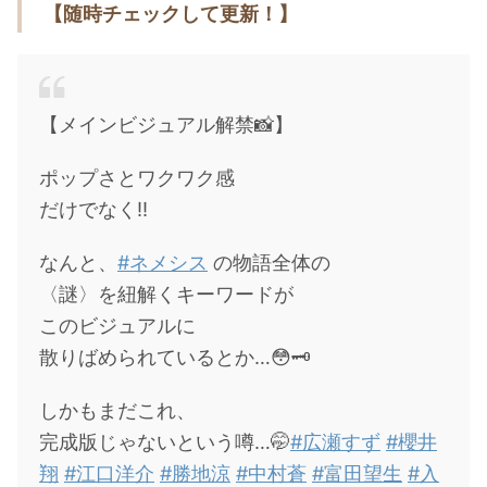
【随時チェックして更新！】
・
橋本環奈
【よく検索されてる男性芸能人】
【メインビジュアル解禁📸】
・
目黒蓮
・
京本大我
ポップさとワクワク感
・
松村北斗
だけでなく‼️
・
赤楚衛二
なんと、
#ネメシス
の物語全体の
・
木村拓哉（キムタク）
〈謎〉を紐解くキーワードが
・
佐藤健
このビジュアルに
・
玉森裕太
散りばめられているとか…😳🗝
・
岡田将生
しかもまだこれ、
・
永瀬廉
完成版じゃないという噂…🤭
#広瀬すず
#櫻井
・
平野紫耀
翔
#江口洋介
#勝地涼
#中村蒼
#富田望生
#入
・
松下洸平