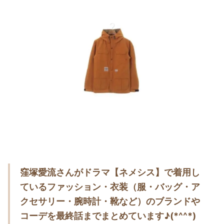
・
木南晴夏
・
今田美桜
・
清原果耶
・
菜々緒
・
森七菜
・
吉川愛
・
見上愛
・
出口夏希
・
田辺桃子
・
滝沢カレン
窪塚愛流さんがドラマ【ネメシス】で着用し
・
トリンドル玲奈
ているファッション・衣装（服・バッグ・ア
・
深田恭子
クセサリー・腕時計・靴など）のブランドや
・
芳根京子
コーデを最終話までまとめています♪(*^^*)
・
北川景子