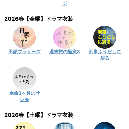
ジ
2026春【金曜】ドラマ衣装
田鎖ブラザーズ
週末旅の極意3
刑事ふりだしに
戻る
余命3ヶ月のサ
レ夫
2026春【土曜】ドラマ衣装