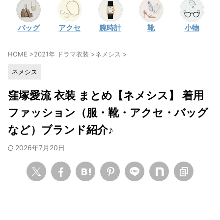
・
石原さとみ
バッグ
アクセ
腕時計
靴
小物
・
広瀬アリス
・
松本若菜
HOME
>
2021年 ドラマ衣装
>
ネメシス
>
・
永野芽郁
ネメシス
・
波瑠
・
奈緒
窪塚愛流 衣装 まとめ【ネメシス】 着用
・
高畑充希
ファッション（服・靴・アクセ・バッグ
・
さとうほなみ
など）ブランド紹介♪
・
前田敦子
2026年7月20日
・
水川あさみ
・
田中みな実
・
松岡茉優
・
福原遥
・
小芝風花