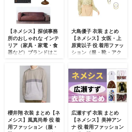
リー・腕時計・靴など）のブラン
役で着用しているファッション・
ドやコーデを最終話までまとめて
衣装（服・バッグ・アクセサリ
います♪(*^^*)【随時チェックし
ー・腕時計・靴など）のブランド
て更新！ 小西桜子さんのプロフ
やコーデを最終話までまとめてい
ィール（年齢・身長）過去に出演
ます♪(*^^*)【随時チェックして
【ネメシス】探偵事務
大島優子 衣装 まとめ
したドラマの衣装 生年月日 1998
更新！】 【メインビジュアル解
所のおしゃれな インテ
【ネメシス】女医・上
年3月29日(歳) 身長 164cm ドラ
禁📸】 ポップさとワクワク感 だ
マ衣装 そこから先は地獄 ⇒ 小西
リア（家具・家電・食
原黄以子 役 着用ファッ
けでなく‼️ なんと、#ネメシス の
桜子さんの衣装を全部チェック！
物語全体の 〈謎〉を紐解くキー
器など）ブランドはこ
ション（服・靴・アク
ぜひブックマークしてお楽しみ
ワードが このビジュアルに 散り
ちら♫
セ・バッグなど）ブラ
くださいね♪ それでは早速チェッ
ばめられているとか…😳🗝 しか
ンド紹介♪
ネメシスの探偵事務所のインテリ
クしていきましょう〜！！
もまだこれ、 完成版じゃないと
ア（ソファやランプ・卓上カレン
&nbsp ...
大島優子さんがドラマ【ネメシ
い ...
ダー）雑貨・家電・キッチン用品
ス】女医の上原黄以子（うえはら
や食器などなど♪のブランドを随
きいこ）役で着用しているファッ
時調べて紹介していきます
ション・衣装（服・バッグ・アク
♪(*^^*) 《フジテレビ》2021年
セサリー・腕時計・靴など）のブ
春ドラマ♪ ぜひブックマークな
ランドやコーデを最終話までまと
どしてお楽しみくださいね♪ それ
めています♪(*^^*)【随時チェッ
櫻井翔 衣装 まとめ【ネ
広瀬すず 衣装 まとめ
では早速チェックしていきましょ
クして更新！】 【メインビジュ
メシス】風真尚希 役 着
【ネメシス】美神アン
う〜！！ ネメシスの探偵事務所
アル解禁📸】 ポップさとワクワ
のインテリア（ソファ・ランプ・
用ファッション（服・
ナ 役 着用ファッション
ク感 だけでなく‼️ なんと、#ネメ