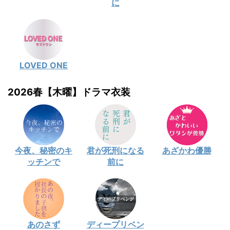
に
LOVED ONE
2026春【木曜】ドラマ衣装
今夜、秘密のキ
君が死刑になる
あざかわ優勝
ッチンで
前に
あのさず
ディープリベン