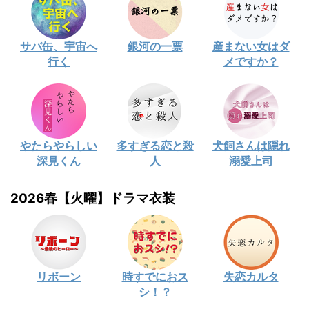
サバ缶、宇宙へ
銀河の一票
産まない女はダ
行く
メですか？
やたらやらしい
多すぎる恋と殺
犬飼さんは隠れ
深見くん
人
溺愛上司
2026春【火曜】ドラマ衣装
リボーン
時すでにおス
失恋カルタ
シ！？