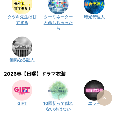
タツキ先生は甘
ターミネーター
時光代理人
すぎる
と恋しちゃった
ら
無垢なる証人
2026春【日曜】ドラマ衣装
GIFT
10回切って倒れ
エラー
ない木はない