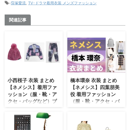
-
窪塚愛流
,
TV･ドラマ着用衣装 メンズファッション
関連記事
小西桜子 衣装 まとめ
橋本環奈 衣装 まとめ
【ネメシス】着用ファ
【ネメシス】四葉朋美
ッション（服・靴・ア
役 着用ファッション
クセ・バッグなど）ブ
（服・靴・アクセ・バ
ランド紹介♪
ッグなど）ブランド紹
介♪
小西桜子さんがドラマ【ネメシ
ス】で着用しているファッショ
橋本環奈さんがドラマ【ネメシ
ン・衣装（服・バッグ・アクセサ
ス】四葉朋美（よつば ともみ）