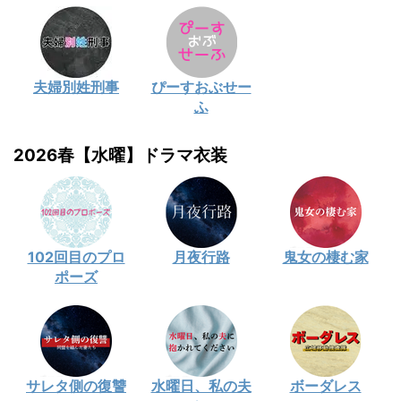
夫婦別姓刑事
ぴーすおぶせー
ふ
2026春【水曜】ドラマ衣装
102回目のプロ
月夜行路
鬼女の棲む家
ポーズ
サレタ側の復讐
水曜日、私の夫
ボーダレス