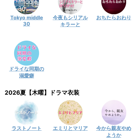
Tokyo middle
今夜もシリアル
おちたらおわり
30
キラーと
ドライな同期の
溺愛癖
2026夏【木曜】ドラマ衣装
ラストノート
エミリとマリア
今から親友やめ
ようか