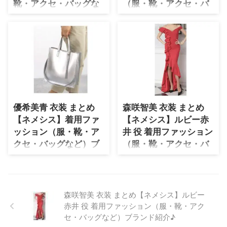
卓上カレンダー）のブランドはこ
シス の物語全体の 〈謎〉を紐解
靴・アクセ・バッグな
（服・靴・アクセ・バ
ちら♪ ブラウンのソファー ⇒
くキーワードが このビジュアル
ど）ブランド紹介♪
ッグなど）ブランド紹
Rignaオンラインストアで詳しく
に 散りばめられているとか…😳
介♪
櫻井翔さんがドラマ【ネメシス】
商品をみる♫ グリー ...
🗝 しかもまだこれ、 完成版じゃ
風真尚希（かざま なおき）役で
広瀬すずさんがドラマ【ネメシ
...
着用しているファッション・衣装
ス】美神アンナ役で着用している
（服・バッグ・アクセサリー・腕
ファッション・衣装（服・バッ
時計・靴など）のブランドやコー
グ・アクセサリー・腕時計・靴な
デを最終話までまとめています
ど）のブランドやコーデを最終話
♪(*^^*)【随時チェックして更
までまとめています♪(*^^*)【随
新！】 【メインビジュアル解禁
時チェックして更新！】 【メイ
優希美青 衣装 まとめ
森咲智美 衣装 まとめ
📸】 ポップさとワクワク感 だけ
ンビジュアル解禁📸】 ポップさ
【ネメシス】着用ファ
【ネメシス】ルビー赤
でなく‼️ なんと、#ネメシス の物
とワクワク感 だけでなく‼️ なん
語全体の 〈謎〉を紐解くキーワ
ッション（服・靴・ア
井 役 着用ファッション
と、#ネメシス の物語全体の
ードが このビジュアルに 散りば
〈謎〉を紐解くキーワードが こ
クセ・バッグなど）ブ
（服・靴・アクセ・バ
められているとか…😳🗝 しかも
のビジュアルに 散りばめられて
ランド紹介♪
ッグなど）ブランド紹
まだこれ、 完成版じゃないとい
いるとか…😳🗝 しかもまだこ
介♪
優希美青さんがドラマ【ネメシ
う ...
れ、 完成版じゃないという噂…
ス】で着用しているファッショ
森咲智美さんがドラマ【ネメシ
...
ン・衣装（服・バッグ・アクセサ
ス】ルビー赤井役で着用している
森咲智美 衣装 まとめ【ネメシス】ルビー
リー・腕時計・靴など）のブラン
ファッション・衣装（服・バッ
赤井 役 着用ファッション（服・靴・アク
ドやコーデを最終話までまとめて
グ・アクセサリー・腕時計・靴な
セ・バッグなど）ブランド紹介♪
います♪(*^^*)【随時チェックし
ど）のブランドやコーデを最終話