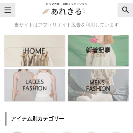
＼芸能人名・ドラマ名で検索♪／
当サイトはアフィリエイト広告を利用しています
気になるドラマ名や芸能人名でおし
ゃれなドラマ衣装・ファッションを
チェックしてね♪
【よく検索されてる女性芸能人】
・
有村架純
アイテム別カテゴリー
・
広瀬すず
・
川口春奈