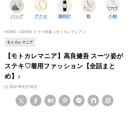
・
石原さとみ
バッグ
アクセ
腕時計
靴
小物
・
広瀬アリス
・
松本若菜
HOME
>
2019年 ドラマ衣装
>
モトカレマニア
>
・
永野芽郁
モトカレマニア
・
波瑠
・
奈緒
【モトカレマニア】高良健吾 スーツ姿が
・
高畑充希
ステキ♡着用ファッション【全話まと
・
さとうほなみ
め】♪
・
前田敦子
2021年6月16日
・
水川あさみ
・
田中みな実
・
松岡茉優
・
福原遥
・
小芝風花