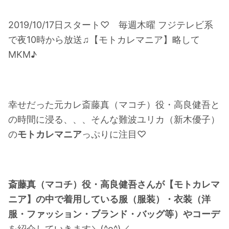
・
山田裕貴
2019/10/17日スタート♡ 毎週木曜 フジテレビ系
・
田中圭
で夜10時から放送♫【モトカレマニア】略して
MKM♪
・
女子アナ衣装
・
バラエティ番組衣裳
幸せだった元カレ斎藤真（マコチ）役・
高良健吾
と
の時間に浸る、、、そんな難波ユリカ（新木優子）
の
モトカレマニア
っぷりに注目♡
斎藤真（マコチ）役・高良健吾さんが【モトカレマ
ニア】の中で着用している服（服装）・衣装（洋
服・ファッション・ブランド・バッグ等）やコーデ
を紹介していきます＼(
^o^
)／