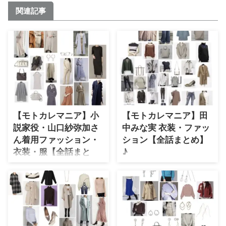
関連記事
【モトカレマニア】小
【モトカレマニア】田
説家役・山口紗弥加さ
中みな実 衣装・ファッ
ん着用ファッション・
ション【全話まとめ】
衣装・服【全話まと
♪
め】
山下（浜野謙太）の元カノ・来栖
（くるす）むぎ役・田中みな実さ
https://twitter.com/muscat_fujitv
んが【モトカレマニア】で着用し
/status/1173795604381569025
ている衣装・ファッション・コー
2019年秋の新ドラマ♫ オープ
デを紹介していきます＼(^o^)／
ニングテーマは安田レイさんの
着用ファッションが分かり次第随
「アシンメトリー」♪ 主題歌は超
時アップしていくので、ブックマ