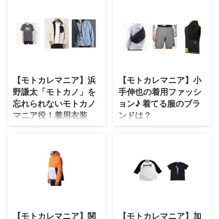
沼桃香（はすぬまももか）役・矢
て楽しみにしていてくださいね～
https://twitter.com/muscat_fujitv
田亜希子さんがドラマ【モトカレ
(* ...
/status/1173795604381569025
マニア】で着用しているファッシ
2019年秋の新ドラマ♫ オープニ
ョン・衣装（服・バッグ・アクセ
ングテーマは安田レイさんの「ア
サリー・靴など）やコーデを紹介
シンメトリー」♪ 主題歌は超特急
していきます＼(^o^)／ 矢田亜
が歌う『Revival Love』♪
希子 さんのプロフィール（年
2019/10/17日スタート♡ 毎週
齢・身長）過去に出演したドラマ
木曜 フジテレビ系で夜10時から
【モトカレマニア】浜
【モトカレマニア】小
の衣装 生年月日 1978年12月23
放送♫【モトカレマニア】略して
日(歳) 身長 164cm ドラマ衣装 青
野謙太「モトカノ」を
手伸也の着用ファッシ
MKM♪ 幸せだった元カレ・マコ
島くんはいじわる ⇒ 矢田亜希子
チ（高良健吾）との時間に浸
忘れられないモトカノ
ョン♪ 着てる服のブラ
（やだあきこ）さんの衣装を全部
る、、、そんな難波ユリカ（新木
マニア役！着用衣装
ンドは？
チェック！ 着用ファッション
優子）のモトカレマニアっ ...
【全話まとめ】
のブランド名や商品名を ...
https://twitter.com/muscat_fujitv
2019年秋の新ドラマ♫ オープニ
/status/1173795604381569025
ングテーマは安田レイさんの「ア
2019年秋の新ドラマ♫ オープニ
シンメトリー」♪ 主題歌は超特急
ングテーマは安田レイさんの「ア
が歌う『Revival Love』♪
シンメトリー」♪ 主題歌は超特急
2019/10/17日スタート♡ 毎週
が歌う『Revival Love』♪
木曜 フジテレビ系で夜10時から
2019/10/17日スタート♡ 毎週
放送♫【モトカレマニア】略して
木曜 フジテレビ系で夜10時から
MKM♪ 幸せだった元カレ（高良
【モトカレマニア】関
【モトカレマニア】加
放送♫【モトカレマニア】略して
健吾）との時間に浸る、、、そん