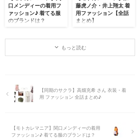
MKM♪ 幸せだった元カレ斎藤真
口メンディーの着用フ
藤虎ノ介・井上翔太 着
な難波ユリカ（新木優子）のモト
（マコチ）役・高良健吾との時間
カレマニアっぷりに注目♡ モト
ァッション♪ 着てる服
用ファッション【全話
に浸る、、、そんな難波ユリカ
カノ・むぎを忘れられない、浜野
のブランドは？
まとめ】
（新木優 ...
謙太(山下章生役)さんのモトカノ
https://twitter.com/muscat_fujitv
マニアっぷりからも目が離せませ
https://twitter.com/muscat_fujitv
/status/1173795604381569025
ん(≧ ...
/status/1173795604381569025
2019年秋の新ドラマ♫ オープニ
もっと読む
2019年秋の新ドラマ♫ オープニ
ングテーマは安田レイさんの「ア
ングテーマは安田レイさんの「ア
シンメトリー」♪ 主題歌は超特急
シンメトリー」♪ 主題歌は超特急
が歌う『Revival Love』♪
が歌う『Revival Love』♪
2019/10/17日スタート♡ 毎週
2019/10/17日スタート♡ 毎週
木曜 フジテレビ系で夜10時から
木曜 フジテレビ系で夜10時から
放送♫【モトカレマニア】略して
放送♫【モトカレマニア】略して
MKM♪ 幸せだった元カレ（高良
【同期のサクラ】高畑充希 さん 衣装・着
MKM♪ 幸せだった元カレ斎藤真
健吾）との時間に浸る、、、そん
用 ファッション 全話まとめ♪
（マコチ）役・高良健吾との時間
な難波ユリカ（新木優子）のモト
に浸る、、、そんな難波ユリカ
カレマニアっぷりに注 ...
（新木優 ...
【モトカレマニア】関口メンディーの着用
ファッション♪ 着てる服のブランドは？