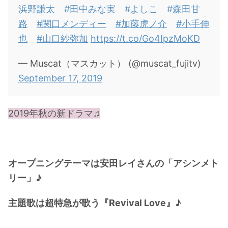
浜野謙太
#田中みな実
#よしこ
#森田甘
・
橋本環奈
路
#関口メンディー
#加藤虎ノ介
#小手伸
也
#山口紗弥加
https://t.co/Go4IpzMoKD
【よく検索されてる男性芸能人】
・
目黒蓮
— Muscat（マスカット） (@muscat_fujitv)
September 17, 2019
・
京本大我
・
松村北斗
・
赤楚衛二
2019
年秋の新ドラマ♫
・
木村拓哉（キムタク）
・
佐藤健
・
玉森裕太
オープニングテーマは安田レイさんの「アシンメト
・
岡田将生
リー」♪
・
永瀬廉
主題歌は超特急が歌う『Revival Love』
♪
・
平野紫耀
・
松下洸平