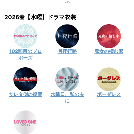
ふ
2026春【水曜】ドラマ衣装
102回目のプロ
月夜行路
鬼女の棲む家
ポーズ
サレタ側の復讐
水曜日、私の夫
ボーダレス
に