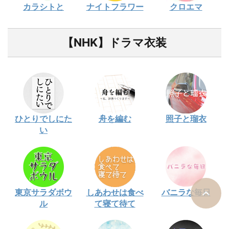
カラシトと
ナイトフラワー
クロエマ
【NHK】ドラマ衣装
ひとりでしにた
舟を編む
照子と瑠衣
い
東京サラダボウ
しあわせは食べ
バニラな毎日
ル
て寝て待て