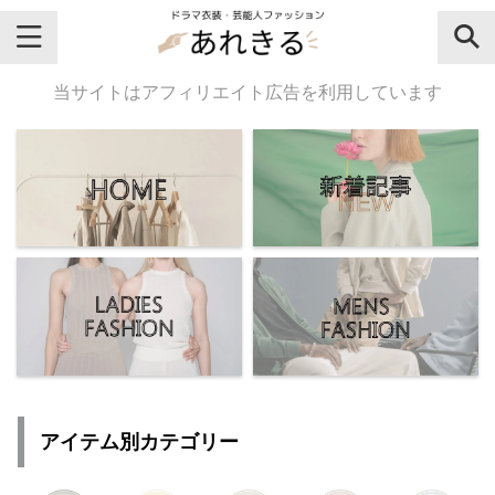
＼芸能人名・ドラマ名で検索♪／
当サイトはアフィリエイト広告を利用しています
気になるドラマ名や芸能人名でおし
ゃれなドラマ衣装・ファッションを
チェックしてね♪
【よく検索されてる女性芸能人】
・
有村架純
アイテム別カテゴリー
・
広瀬すず
・
川口春奈