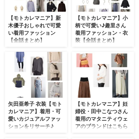
特急が歌う『Revival Love』♪
ークなどして楽しみにしていてく
2019/10/17日スタート♡ 毎週
ださいね～(*´艸｀*) それでは
木曜 フジテレビ系で夜10時から
【モトカレマニア】新
【モトカレマニア】小
早速チェックしていきましょ
放送♫【モトカレマニア】略して
う〜！！ 田中みな実さんのプ
木優子おしゃれで可愛
柄で可愛い♪趣里さん
MKM♪ 幸せだった元カレ・マ
ロフィール（年齢・身長）過去に
コチ（高良健吾）との時間に浸
い着用ファッション
着用ファッション・衣
出演したドラマの衣装 生年月日
る、、、そん ...
【全話まとめ】
装【全話まとめ】
1986年11月23日(歳) 身長 153cm
難波ユリカ役の新木優子さんが
2019年秋の新ドラマ♫ オープ
ドラマ ...
【モトカレマニア】の中で着用し
ニングテーマは安田レイさんの
ている服（服装）・衣装（洋服・
「アシンメトリー」♪ 主題歌は超
ファッション・ブランド・バッ
特急が歌う『Revival Love』♪
グ・アクセサリー等）やコーデを
2019/10/17日スタート♡ 毎週
紹介していきます＼(^o^)／ ドラ
木曜 フジテレビ系で夜10時から
マ内で出てくる、ユリカ（新木優
放送♫【モトカレマニア】略して
子）の心の声を代弁する5人のユ
MKM♪ 幸せだった元カレ（高
リカ、 「いい女ユリカ」「弱気
良健吾）との時間に浸る、、、そ
矢田亜希子 衣装【モト
【モトカレマニア】妊
ユリカ」「堅実ユリカ」 「陰湿
んな難波ユリカ（新木優子）のモ
ユリカ」「甘い見通しユリカ」
トカレマニアっぷりに注目♡
カレマニア】着用・可
婦役・田中こなつさん
のファッションも随時リサーチし
山下章生（浜野謙太）に恋する同
愛いカジュアルファッ
着用のマタニティウェ
ていきますヽ(^o^)丿 着用ファッ
僚・加賀千鶴(かがちづる) ...
ションをリサーチ♪
アのブランドはこちら
ションが分かり次第随時アップし
♪【第3話ゲスト】
こちらのページではバツイチの蓮
ていくので、ブックマークなどし