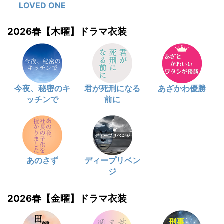
LOVED ONE
2026春【木曜】ドラマ衣装
今夜、秘密のキ
君が死刑になる
あざかわ優勝
ッチンで
前に
あのさず
ディープリベン
ジ
2026春【金曜】ドラマ衣装