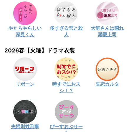
やたらやらしい
多すぎる恋と殺
犬飼さんは隠れ
深見くん
人
溺愛上司
2026春【火曜】ドラマ衣装
リボーン
時すでにおス
失恋カルタ
シ！？
夫婦別姓刑事
ぴーすおぶせー