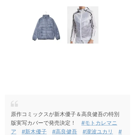
・
木南晴夏
・
今田美桜
・
清原果耶
・
菜々緒
・
森七菜
・
吉川愛
・
見上愛
・
出口夏希
・
田辺桃子
・
滝沢カレン
・
トリンドル玲奈
原作コミックスが新木優子＆高良健吾の特別
・
深田恭子
版実写カバーで発売決定！
#モトカレマニ
・
芳根京子
ア
#新木優子
#高良健吾
#瀧波ユカリ
#
・
北川景子