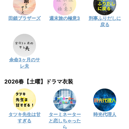
田鎖ブラザーズ
週末旅の極意3
刑事ふりだしに
戻る
余命3ヶ月のサ
レ夫
2026春【土曜】ドラマ衣装
タツキ先生は甘
ターミネーター
時光代理人
すぎる
と恋しちゃった
ら