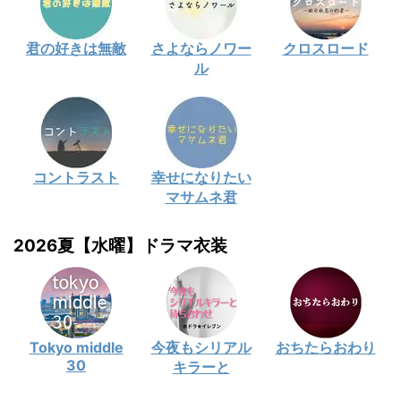
君の好きは無敵
さよならノワー
クロスロード
ル
コントラスト
幸せになりたい
マサムネ君
2026夏【水曜】ドラマ衣装
Tokyo middle
今夜もシリアル
おちたらおわり
30
キラーと