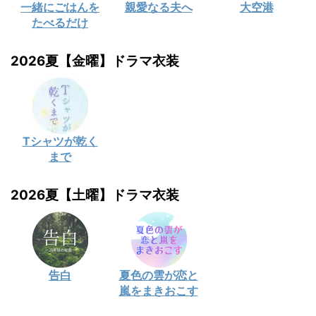
一緒にごはんを
親愛なる夫へ
大空港
たべるだけ
2026夏【金曜】ドラマ衣装
Tシャツが乾く
まで
2026夏【土曜】ドラマ衣装
告白
夏色の雲が恋と
嵐をまきおこす