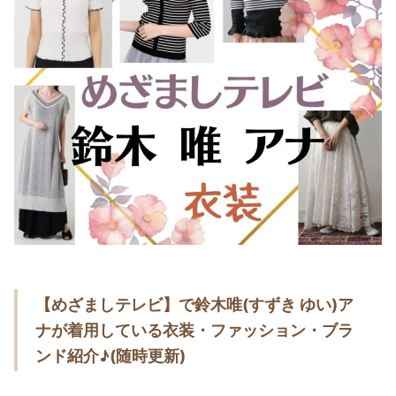
・
木南晴夏
・
今田美桜
・
清原果耶
・
菜々緒
・
森七菜
・
吉川愛
・
見上愛
・
出口夏希
・
田辺桃子
・
滝沢カレン
【めざましテレビ】で鈴木唯(すずき ゆい)ア
・
トリンドル玲奈
ナが着用している衣装・ファッション・ブラ
・
深田恭子
ンド紹介
♪(随時更新)
・
芳根京子
・
北川景子