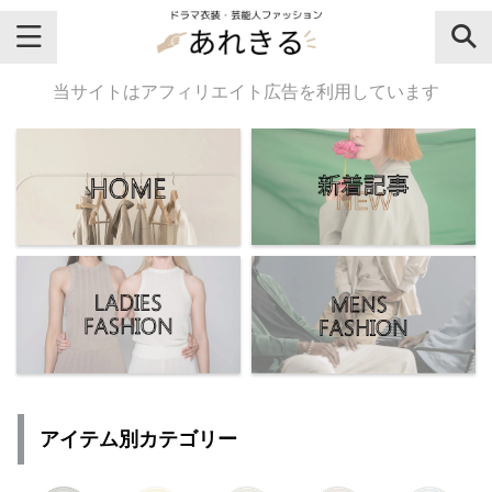
＼芸能人名・ドラマ名で検索♪／
当サイトはアフィリエイト広告を利用しています
気になるドラマ名や芸能人名でおし
ゃれなドラマ衣装・ファッションを
チェックしてね♪
【よく検索されてる女性芸能人】
・
有村架純
アイテム別カテゴリー
・
広瀬すず
・
川口春奈