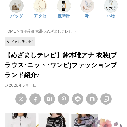
・
石原さとみ
バッグ
アクセ
腕時計
靴
小物
・
広瀬アリス
・
松本若菜
HOME
>
情報番組 衣装
>
めざましテレビ
>
・
永野芽郁
めざましテレビ
・
波瑠
・
奈緒
【めざましテレビ】鈴木唯アナ 衣装(ブ
・
高畑充希
ラウス･ニット･ワンピ)ファッションブ
・
さとうほなみ
ランド紹介♪
・
前田敦子
2026年5月11日
・
水川あさみ
・
田中みな実
・
松岡茉優
・
福原遥
・
小芝風花