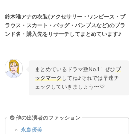
・
橋本環奈
鈴木唯アナの衣装(アクセサリー・ワンピース・ブ
ラウス・スカート・バッグ・パンプスなど)のブラ
【よく検索されてる男性芸能人】
ンド名・購入先をリサーチしてまとめています♪
・
目黒蓮
・
京本大我
・
松村北斗
・
赤楚衛二
まとめているドラマ数No.1！ぜひ
ブ
・
木村拓哉（キムタク）
ックマーク
してね♪それでは早速チ
・
佐藤健
ェックしていきましょう〜♡
・
玉森裕太
・
岡田将生
・
永瀬廉
他の出演者のファッション
・
平野紫耀
永島優美
・
松下洸平