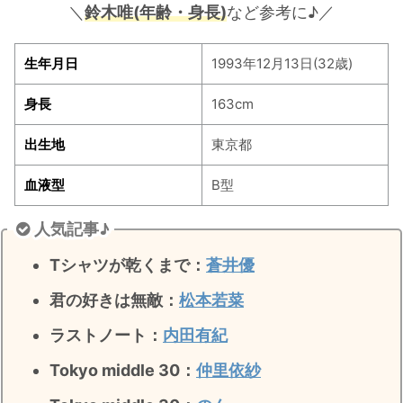
＼
鈴木唯
(年齢・身長)
など参考に♪／
生年月日
1993年12月13日(32歳)
身長
163cm
出生地
東京都
血液型
B型
人気記事♪
Tシャツが乾くまで：
蒼井優
君の好きは無敵
：
松本若菜
ラストノート
：
内田有紀
Tokyo middle 30：
仲里依紗