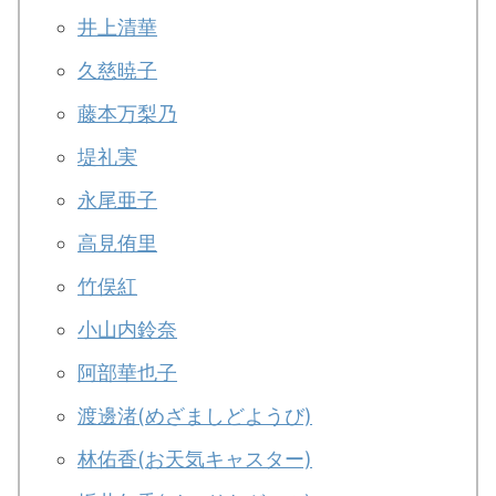
井上清華
・
山田裕貴
・
田中圭
久慈暁子
藤本万梨乃
・
女子アナ衣装
堤礼実
・
バラエティ番組衣裳
永尾亜子
高見侑里
竹俣紅
小山内鈴奈
阿部華也子
渡邊渚(めざましどようび)
林佑香(お天気キャスター)