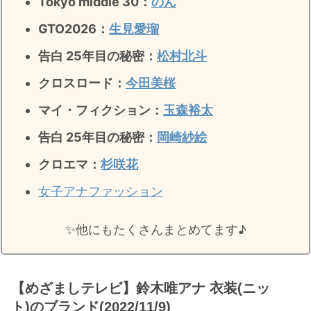
Tokyo middle 30：
のん
GTO2026：
生見愛瑠
告白 25年目の秘密：
松村北斗
クロスロード：
今田美桜
マイ・フィクション：
玉森裕太
告白 25年目の秘密
：
岡崎紗絵
クロエマ：
杉咲花
女子アナファッション
✨️他にもたくさんまとめてます♪
【めざましテレビ】鈴木唯アナ 衣装(ニッ
ト)のブランド(2022/11/9)