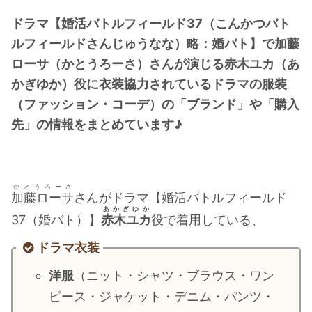
・
橋本環奈
ドラマ【婚活バトルフィールド37（こんかつバト
ルフィールドさんじゅうなな）略：婚バト】で加藤
【よく検索されてる男性芸能人】
ローサ（かとうろーさ）さんが演じる赤木ユカ（あ
かぎゆか）役に衣装協力されているドラマの服装
・
目黒蓮
（ファッション・コーデ）の「ブランド」や「購入
・
京本大我
先」の情報をまとめています♪
・
松村北斗
・
赤楚衛二
・
木村拓哉（キムタク）
かとうろーさ
・
佐藤健
加藤ローサ
さんがドラマ【婚活バトルフィールド
あかぎゆか
・
玉森裕太
37（婚バト）】
赤木ユカ
役で着用している、
・
岡田将生
ドラマ衣装
・
永瀬廉
洋服
（ニット・シャツ・ブラウス・ワン
・
平野紫耀
ピース・ジャケット・デニム・パンツ・
・
松下洸平