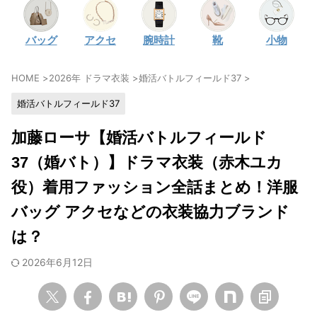
・
石原さとみ
バッグ
アクセ
腕時計
靴
小物
・
広瀬アリス
・
松本若菜
HOME
>
2026年 ドラマ衣装
>
婚活バトルフィールド37
>
・
永野芽郁
婚活バトルフィールド37
・
波瑠
・
奈緒
加藤ローサ【婚活バトルフィールド
・
高畑充希
37（婚バト）】ドラマ衣装（赤木ユカ
・
さとうほなみ
役）着用ファッション全話まとめ！洋服
・
前田敦子
バッグ アクセなどの衣装協力ブランド
・
水川あさみ
は？
・
田中みな実
2026年6月12日
・
松岡茉優
・
福原遥
・
小芝風花