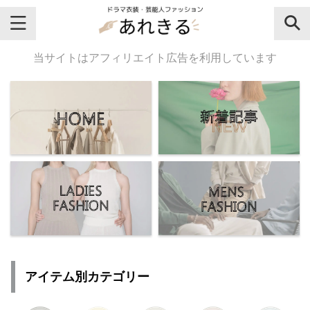
＼芸能人名・ドラマ名で検索♪／
当サイトはアフィリエイト広告を利用しています
気になるドラマ名や芸能人名でおし
ゃれなドラマ衣装・ファッションを
チェックしてね♪
【よく検索されてる女性芸能人】
・
有村架純
アイテム別カテゴリー
・
広瀬すず
・
川口春奈