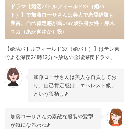
ドラマ【婚活バトルフィールド37（婚バ
ト）】で加藤ローサさんは美人で恋愛経験も
豊富、自己肯定感が高い37歳独身女性・赤木
ユカ（あかぎゆか）役♪
【婚活バトルフィールド37（婚バト）】はテレ東
でよる深夜24時12分〜放送の金曜深夜ドラマ。
加藤ローサさんは美人を自負してお
り、自己肯定感は「エベレスト級」
という役柄よ♪
加藤ローサさんの素敵な服装や髪型
が気になるわね♪