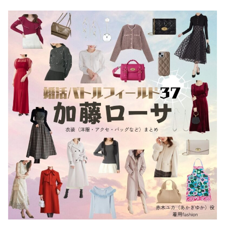
・
木南晴夏
・
今田美桜
・
清原果耶
・
菜々緒
・
森七菜
・
吉川愛
・
見上愛
・
出口夏希
・
田辺桃子
・
滝沢カレン
・
トリンドル玲奈
・
深田恭子
・
芳根京子
・
北川景子