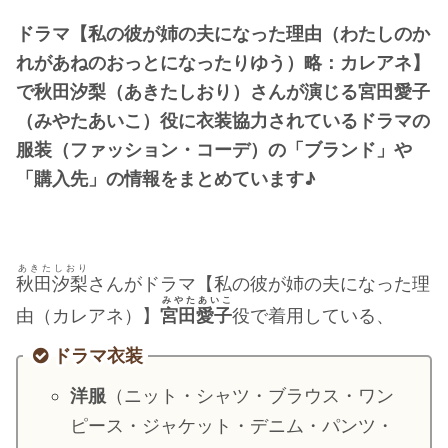
・
橋本環奈
ドラマ【私の彼が姉の夫になった理由（わたしのか
れがあねのおっとになったりゆう）略：カレアネ】
【よく検索されてる男性芸能人】
で秋田汐梨（あきたしおり）さんが演じる宮田愛子
（みやたあいこ）役に衣装協力されているドラマの
・
目黒蓮
服装（ファッション・コーデ）の「ブランド」や
・
京本大我
「購入先」の情報をまとめています♪
・
松村北斗
・
赤楚衛二
・
木村拓哉（キムタク）
あきたしおり
・
佐藤健
秋田汐梨
さんがドラマ【私の彼が姉の夫になった理
みやたあいこ
・
玉森裕太
由（カレアネ）】
宮田愛子
役で着用している、
・
岡田将生
ドラマ衣装
・
永瀬廉
洋服
（ニット・シャツ・ブラウス・ワン
・
平野紫耀
ピース・ジャケット・デニム・パンツ・
・
松下洸平