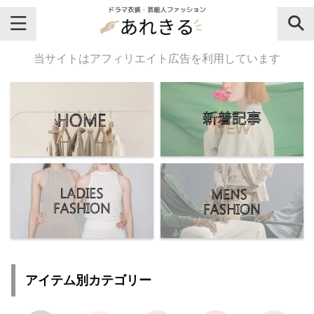
＼芸能人名・ドラマ名で検索♪／
当サイトはアフィリエイト広告を利用しています
気になるドラマ名や芸能人名でおし
ゃれなドラマ衣装・ファッションを
チェックしてね♪
【よく検索されてる女性芸能人】
・
有村架純
アイテム別カテゴリー
・
広瀬すず
・
川口春奈