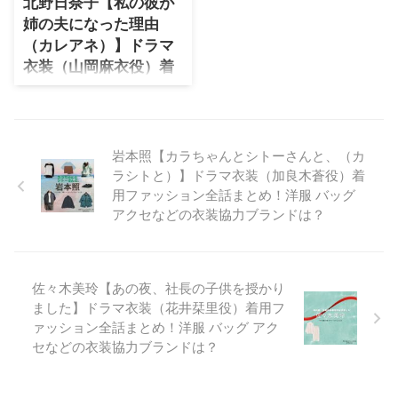
ドラマファッションのコーデを着
バッグ･アクセ・靴など）やドラ
北野日奈子【私の彼が
用シーン別・コーデ別に紹介♪
マファッションのコーデを着用シ
姉の夫になった理由
ーン別・コーデ別に紹介♪
（カレアネ）】ドラマ
衣装（山岡麻衣役）着
用ファッション全話ま
とめ！洋服 バッグ アク
セなどの衣装協力ブラ
ンドは？
岩本照【カラちゃんとシトーさんと、（カ
ラシトと）】ドラマ衣装（加良木蒼役）着
【私の彼が姉の夫になった理由
用ファッション全話まとめ！洋服 バッグ
（カレアネ）】北野日奈子さん
（やまおかまい役）の衣装・服装
アクセなどの衣装協力ブランドは？
（服･バッグ･アクセ・靴など）や
ドラマファッションのコーデを着
用シーン別・コーデ別に紹介♪
佐々木美玲【あの夜、社長の子供を授かり
ました】ドラマ衣装（花井栞里役）着用フ
ァッション全話まとめ！洋服 バッグ アク
セなどの衣装協力ブランドは？