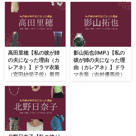
高田里穂【私の彼が姉
影⼭拓也(IMP.)【私の
の夫になった理由（カ
彼が姉の夫になった理
レアネ）】ドラマ衣装
由（カレアネ）】ドラ
（宮田紗栄子役）着用
マ衣装（吉村優馬役）
ファッション全話まと
着用ファッション全話
め！洋服 バッグ アクセ
まとめ！洋服 バッグ ア
などの衣装協力ブラン
クセなどの衣装協力ブ
ドは？
ランドは？
【私の彼が姉の夫になった理由
【私の彼が姉の夫になった理由
（カレアネ）】高田里穂さん（み
（カレアネ）】IMP.のメンバー
やたさえこ役）の衣装・服装
でリーダー影山拓也さん（よしむ
（服･バッグ･アクセ・靴など）や
らゆうま役）の衣装・服装（服･