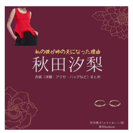
・
木南晴夏
・
今田美桜
・
清原果耶
・
菜々緒
・
森七菜
・
吉川愛
・
見上愛
・
出口夏希
・
田辺桃子
・
滝沢カレン
・
トリンドル玲奈
・
深田恭子
・
芳根京子
・
北川景子