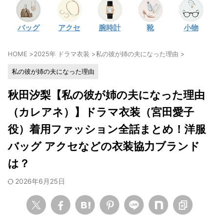
・
石原さとみ
バッグ
アクセ
腕時計
靴
小物
・
広瀬アリス
・
松本若菜
HOME
>
2025年 ドラマ衣装
>
私の彼が姉の夫になった理由
>
・
永野芽郁
私の彼が姉の夫になった理由
・
波瑠
・
奈緒
秋田汐梨【私の彼が姉の夫になった理由
・
高畑充希
（カレアネ）】ドラマ衣装（宮田愛子
・
さとうほなみ
役）着用ファッション全話まとめ！洋服
・
前田敦子
バッグ アクセなどの衣装協力ブランド
・
水川あさみ
は？
・
田中みな実
2026年6月25日
・
松岡茉優
・
福原遥
・
小芝風花