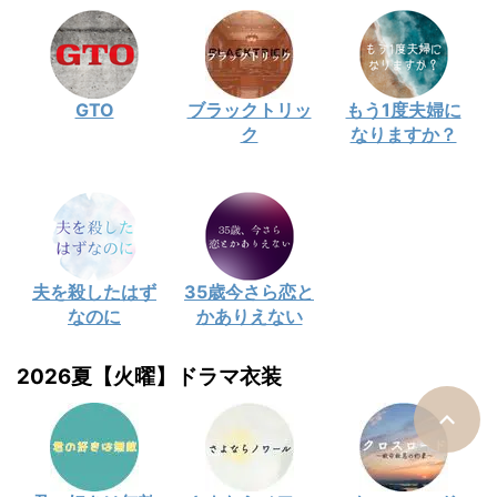
GTO
ブラックトリッ
もう1度夫婦に
ク
なりますか？
夫を殺したはず
35歳今さら恋と
なのに
かありえない
2026夏【火曜】ドラマ衣装