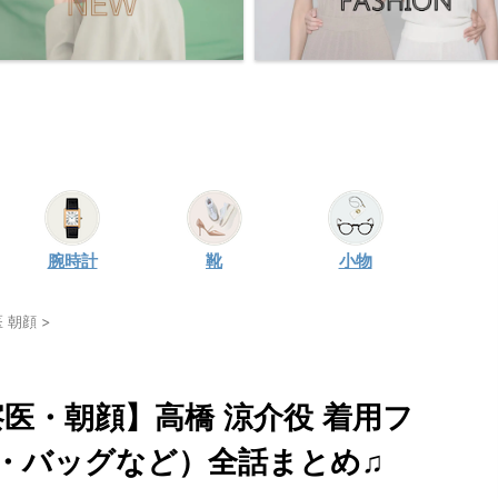
腕時計
靴
小物
 朝顔
>
察医・朝顔】高橋 涼介役 着用フ
・バッグなど）全話まとめ♫