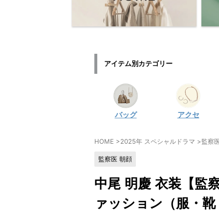
アイテム別カテゴリー
バッグ
アクセ
HOME
>
2025年 スペシャルドラマ
>
監察医
監察医 朝顔
中尾 明慶 衣装【監
ァッション（服・靴