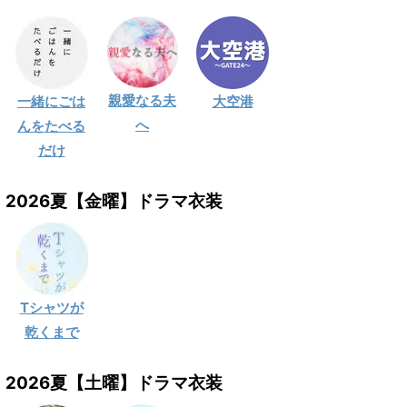
親愛なる夫
一緒にごは
大空港
へ
んをたべる
だけ
2026夏【金曜】ドラマ衣装
Tシャツが
乾くまで
2026夏【土曜】ドラマ衣装