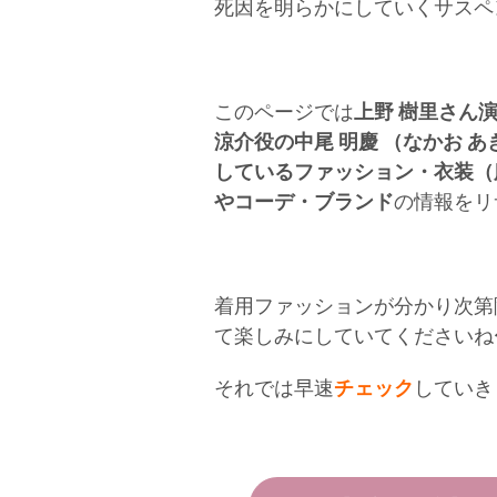
死因を明らかにしていくサスペ
このページでは
上野 樹里さん
涼介役
の中尾 明慶 （なかお
しているファッション・衣装（
やコーデ・ブランド
の情報をリ
着用ファッションが分かり次第
て楽しみにしていてくださいね〜(
それでは早速
チェック
していき