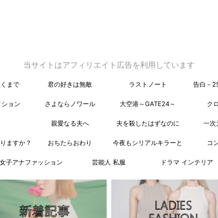
当サイトはアフィリエイト広告を利用しています
乾くまで
君の好きは無敵
ラストノート
告白－2
クション
さよならノワール
大空港～GATE24～
ク
親愛なる夫へ
夫を殺したはずなのに
一次
なりますか？
おちたらおわり
今夜もシリアルキラーと
コ
女子アナファッション
芸能人 私服
ドラマ インテリア