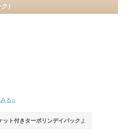
ック）
みる♫
ルポケット付きターポリンデイパック
よ