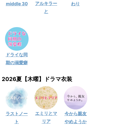
アルキラー
middle 30
わり
と
ドライな同
期の溺愛癖
2026夏【木曜】ドラマ衣装
エミリとマ
ラストノー
今から親友
リア
ト
やめようか