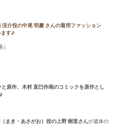
 涼介役の中尾 明慶 さんの着用ファッション
ます♪
系）
ひと原作、木村 直巳作画のコミックを原作とし
♪
顔（まき・あさがお）役の上野 樹里さん
が遺体の