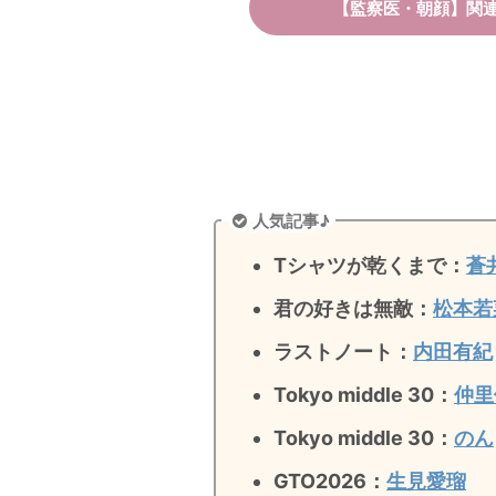
【監察医・朝顔】関
人気記事♪
Tシャツが乾くまで：
蒼
君の好きは無敵
：
松本若
ラストノート
：
内田有紀
Tokyo middle 30：
仲里
Tokyo middle 30：
のん
GTO2026：
生見愛瑠