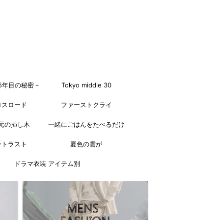
5年目の秘密－
Tokyo middle 30
ロスロード
ファーストクライ
元の挿し木
一緒にごはんをたべるだけ
ントラスト
夏色の雲が
ドラマ衣装 アイテム別