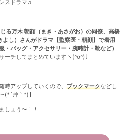
ンスドラマ♫
演じる万木 朝顔（まき・あさがお）の
同僚、高橋
 あきよし）さんがドラマ【監察医・朝顔】で着用
服・バッグ・アクセサリー・腕時計・靴など）
サーチしてまとめていますヽ(^o^)丿
随時アップしていくので、
ブックマーク
などし
*´艸｀*)】
ましょう〜！！