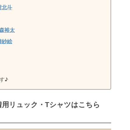
村北斗
森裕太
崎紗絵
す♪
着用リュック・Tシャツはこちら