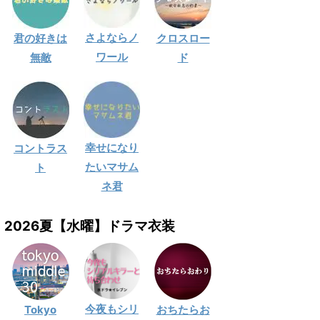
さよならノ
君の好きは
クロスロー
ワール
無敵
ド
幸せになり
コントラス
たいマサム
ト
ネ君
2026夏【水曜】ドラマ衣装
今夜もシリ
Tokyo
おちたらお