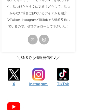
く、見つけたらすぐに更新！どうしても見つ
からない場合は似ているアイテムも紹介
♡Twitter･Instagram･TikTokでも情報発信し
ているので、ぜひフォローして下さいね！
＼SNSでも情報発信中♪／
X
Instagram
TikTok