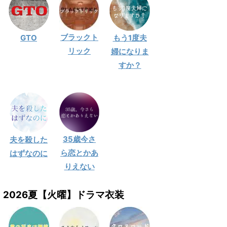
ブラックト
GTO
もう1度夫
リック
婦になりま
すか？
35歳今さ
夫を殺した
ら恋とかあ
はずなのに
りえない
2026夏【火曜】ドラマ衣装