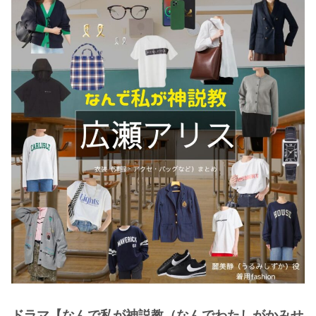
・
木南晴夏
・
今田美桜
・
清原果耶
・
菜々緒
・
森七菜
・
吉川愛
・
見上愛
・
出口夏希
・
田辺桃子
・
滝沢カレン
・
トリンドル玲奈
・
深田恭子
・
芳根京子
・
北川景子
ドラマ【なんで私が神説教（なんでわたしがかみせ