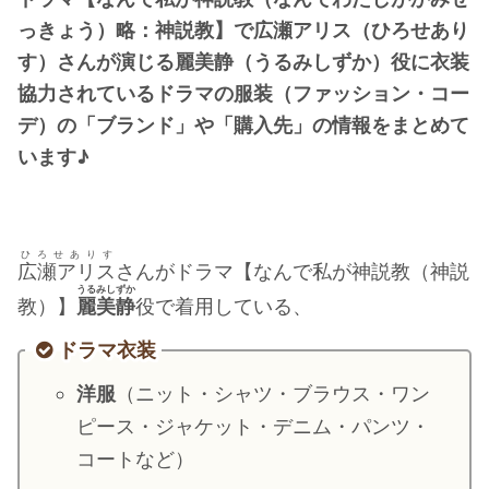
・
橋本環奈
っきょう）略：神説教】で広瀬アリス（ひろせあり
す）さんが演じる麗美静（うるみしずか）役に衣装
協力されているドラマの服装（ファッション・コー
【よく検索されてる男性芸能人】
デ）の「ブランド」や「購入先」の情報をまとめて
・
目黒蓮
います♪
・
京本大我
・
松村北斗
・
赤楚衛二
ひろせありす
広瀬アリス
さんがドラマ【なんで私が神説教（神説
・
木村拓哉（キムタク）
うるみしずか
教）】
麗美静
役で着用している、
・
佐藤健
・
玉森裕太
ドラマ衣装
・
岡田将生
洋服
（ニット・シャツ・ブラウス・ワン
・
永瀬廉
ピース・ジャケット・デニム・パンツ・
・
平野紫耀
コートなど）
・
松下洸平