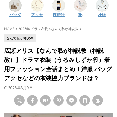
・
石原さとみ
バッグ
アクセ
腕時計
靴
小物
・
広瀬アリス
・
松本若菜
HOME
>
2025年 ドラマ衣装
>
なんで私が神説教
>
・
永野芽郁
なんで私が神説教
・
波瑠
・
奈緒
広瀬アリス【なんで私が神説教（神説
・
高畑充希
教）】ドラマ衣装（うるみしずか役）着
・
さとうほなみ
用ファッション全話まとめ！洋服 バッグ
・
前田敦子
アクセなどの衣装協力ブランドは？
・
水川あさみ
2026年3月9日
・
田中みな実
・
松岡茉優
・
福原遥
・
小芝風花