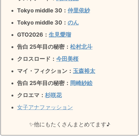
Tokyo middle 30：
仲里依紗
Tokyo middle 30：
のん
GTO2026：
生見愛瑠
告白 25年目の秘密：
松村北斗
クロスロード：
今田美桜
マイ・フィクション：
玉森裕太
告白 25年目の秘密
：
岡崎紗絵
クロエマ：
杉咲花
女子アナファッション
✨️他にもたくさんまとめてます♪