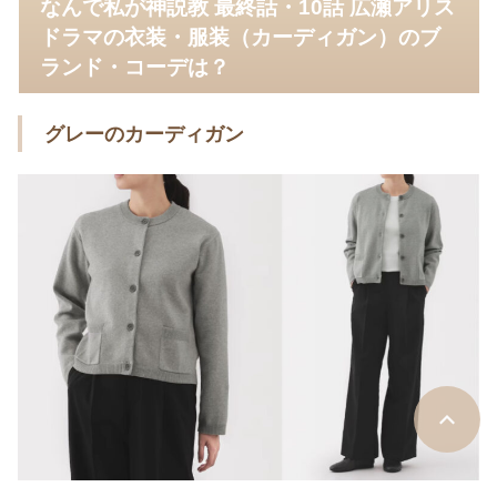
なんで私が神説教 最終話・10話 広瀬アリス
ドラマの衣装・服装（カーディガン）のブ
ランド・コーデは？
グレーのカーディガン