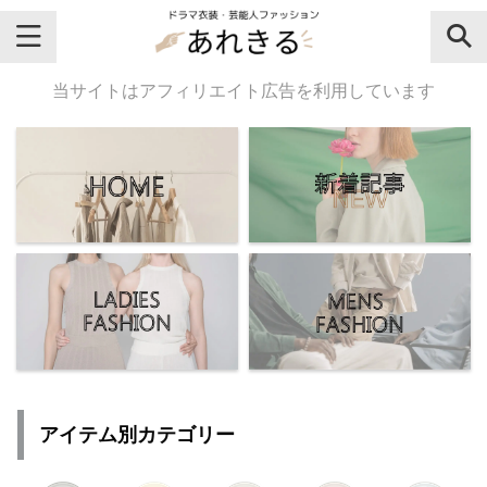
＼芸能人名・ドラマ名で検索♪／
当サイトはアフィリエイト広告を利用しています
気になるドラマ名や芸能人名でおし
ゃれなドラマ衣装・ファッションを
チェックしてね♪
【よく検索されてる女性芸能人】
・
有村架純
アイテム別カテゴリー
・
広瀬すず
・
川口春奈