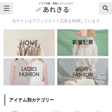
＼芸能人名・ドラマ名で検索♪／
当サイトはアフィリエイト広告を利用しています
気になるドラマ名や芸能人名でおし
ゃれなドラマ衣装・ファッションを
チェックしてね♪
【よく検索されてる女性芸能人】
・
有村架純
アイテム別カテゴリー
・
広瀬すず
・
川口春奈