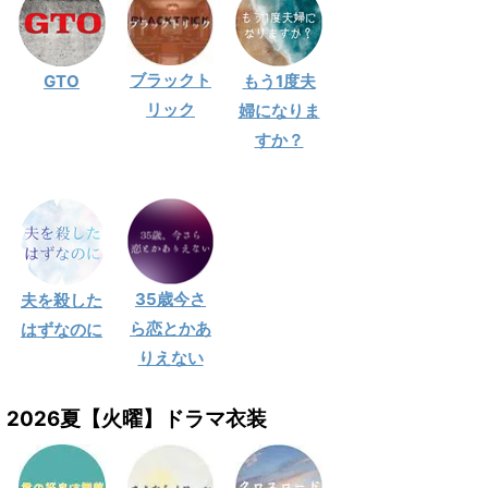
ブラックト
GTO
もう1度夫
リック
婦になりま
すか？
35歳今さ
夫を殺した
ら恋とかあ
はずなのに
りえない
2026夏【火曜】ドラマ衣装