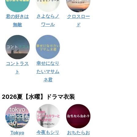
さよならノ
君の好きは
クロスロー
ワール
無敵
ド
幸せになり
コントラス
たいマサム
ト
ネ君
2026夏【水曜】ドラマ衣装
今夜もシリ
Tokyo
おちたらお