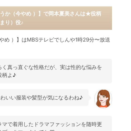
うか（今やめ ）】で岡本夏美さんは★役柄
まり）役♪
め ）】はMBSテレビでしんや1時29分〜放送
るく真っ直ぐな性格だが、実は性的な悩みを
役柄よ♪
わいい服装や髪型が気になるわね♪
ラマで着用したドラマファッションを随時更