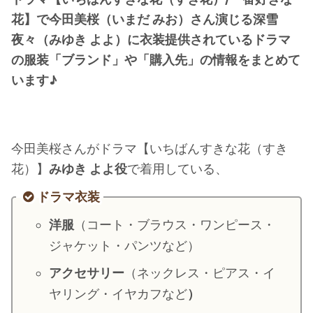
・
橋本環奈
花】で今田美桜（いまだ みお）さん演じる深雪
夜々（みゆき よよ）に衣装提供されているドラマ
の服装「ブランド」や「購入先」の情報をまとめて
【よく検索されてる男性芸能人】
います♪
・
目黒蓮
・
京本大我
・
松村北斗
今田美桜さんがドラマ【いちばんすきな花（すき
・
赤楚衛二
花）】
みゆき よよ役
で着用している、
・
木村拓哉（キムタク）
ドラマ衣装
・
佐藤健
・
玉森裕太
洋服
（コート・ブラウス・ワンピース・
・
岡田将生
ジャケット・パンツなど）
・
永瀬廉
アクセサリー
（ネックレス・ピアス・イ
・
平野紫耀
ヤリング・イヤカフなど
）
・
松下洸平