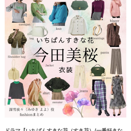
・
木南晴夏
・
今田美桜
・
清原果耶
・
菜々緒
・
森七菜
・
吉川愛
・
見上愛
・
出口夏希
・
田辺桃子
・
滝沢カレン
・
トリンドル玲奈
・
深田恭子
・
芳根京子
・
北川景子
ドラマ【いちばんすきな花（すき花）/一番好きな