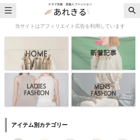
＼芸能人名・ドラマ名で検索♪／
当サイトはアフィリエイト広告を利用しています
気になるドラマ名や芸能人名でおし
ゃれなドラマ衣装・ファッションを
チェックしてね♪
【よく検索されてる女性芸能人】
・
有村架純
アイテム別カテゴリー
・
広瀬すず
・
川口春奈