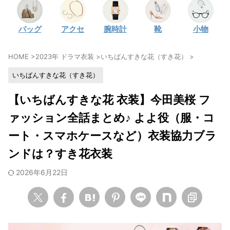
・
石原さとみ
バッグ
アクセ
腕時計
靴
小物
・
広瀬アリス
・
松本若菜
HOME
>
2023年 ドラマ衣装
>
いちばんすきな花（すき花）
>
・
永野芽郁
いちばんすきな花（すき花）
・
波瑠
・
奈緒
【いちばんすきな花 衣装】今田美桜 フ
・
高畑充希
ァッション全話まとめ♪ よよ役（服・コ
・
さとうほなみ
ート・スマホケースなど）衣装協力ブラ
・
前田敦子
ンドは？すき花衣装
・
水川あさみ
2026年6月22日
・
田中みな実
・
松岡茉優
・
福原遥
・
小芝風花