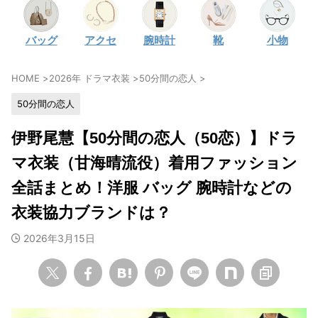
・
石原さとみ
バッグ
アクセ
腕時計
靴
小物
・
広瀬アリス
・
松本若菜
HOME
>
2026年 ドラマ衣装
>
50分間の恋人
>
・
永野芽郁
50分間の恋人
・
波瑠
・
奈緒
伊野尾慧【50分間の恋人（50恋）】ドラ
・
高畑充希
マ衣装（甘海晴流役）着用ファッション
・
さとうほなみ
全話まとめ！洋服 バッグ 腕時計などの
・
前田敦子
衣装協力ブランドは？
・
水川あさみ
2026年3月15日
・
田中みな実
・
松岡茉優
・
福原遥
・
小芝風花