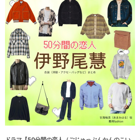
・
木南晴夏
・
今田美桜
・
清原果耶
・
菜々緒
・
森七菜
・
吉川愛
・
見上愛
・
出口夏希
・
田辺桃子
・
滝沢カレン
・
トリンドル玲奈
・
深田恭子
・
芳根京子
・
北川景子
ドラマ【50分間の恋人（ごじゅっぷんかんのこい