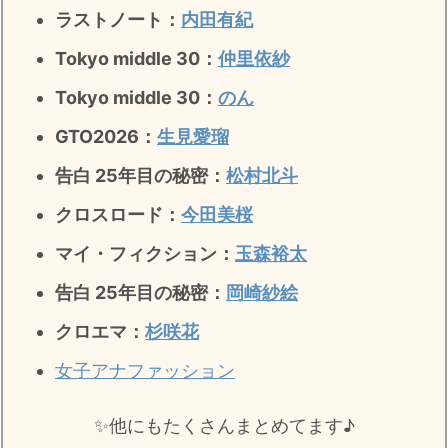
ラストノート
：
内田有紀
Tokyo middle 30：
仲里依紗
Tokyo middle 30：
のん
GTO2026：
生見愛瑠
告白 25年目の秘密：
松村北斗
クロスロード：
今田美桜
マイ・フィクション：
玉森裕太
告白 25年目の秘密
：
岡崎紗絵
クロエマ：
杉咲花
女子アナファッション
✨️他にもたくさんまとめてます♪