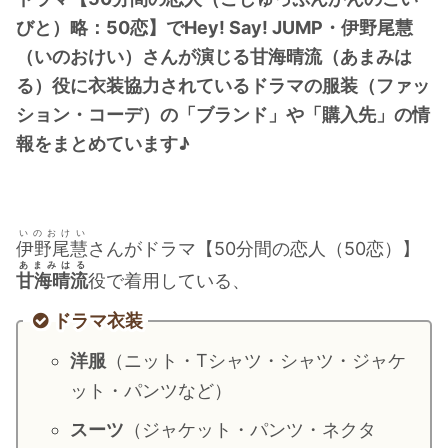
・
橋本環奈
びと）略：50恋】でHey! Say! JUMP・伊野尾慧
（いのおけい）さんが演じる甘海晴流（あまみは
る）役に衣装協力されているドラマの服装（ファッ
【よく検索されてる男性芸能人】
ション・コーデ）の「ブランド」や「購入先」の情
・
目黒蓮
報をまとめています♪
・
京本大我
・
松村北斗
・
赤楚衛二
いのおけい
伊野尾慧
さんがドラマ【50分間の恋人（50恋）】
・
木村拓哉（キムタク）
あまみはる
甘海晴流
役で着用している、
・
佐藤健
・
玉森裕太
ドラマ衣装
・
岡田将生
洋服
（ニット・Tシャツ・シャツ・ジャケ
・
永瀬廉
ット・パンツなど）
・
平野紫耀
スーツ
（ジャケット・パンツ・ネクタ
・
松下洸平