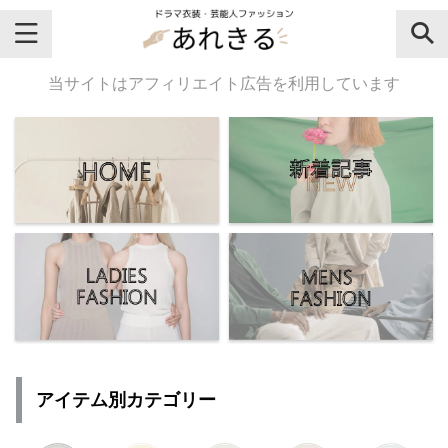
＼芸能人名・ドラマ名で検索♪／
当サイトはアフィリエイト広告を利用しています
気になるドラマ名や芸能人名でおし
ゃれなドラマ衣装・ファッションを
チェックしてね♪
【よく検索されてる女性芸能人】
・
有村架純
アイテム別カテゴリー
・
広瀬すず
・
川口春奈