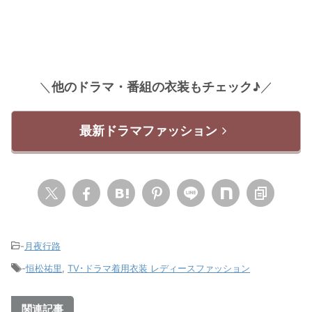
＼
他のドラマ・番組の衣装もチェック♪
／
最新ドラマファッション
-
月夜行路
-
恒松祐里
,
TV･ドラマ着用衣装 レディースファッション
関連記事