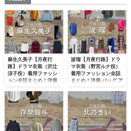
麻生久美子【月夜行
波瑠【月夜行路】ドラ
路】ドラマ衣装（沢辻
マ衣装（野宮ルナ役）
涼子役）着用ファッシ
着用ファッション全話
ョン全話まとめ！洋服
まとめ！洋服 バッグ ア
バッグ アクセなどの衣
クセなどの衣装協力ブ
装協力ブランドは？
ランドは？
【月夜行路】麻生久美子さん（さ
【月夜行路】波瑠さん（のみやる
わつじきょうこ役）の衣装・服装
な役）の衣装・服装（服･バッグ･
（服･バッグ･アクセ・靴など）や
アクセ・靴など）やドラマファッ
ドラマファッションのコーデを着
ションのコーデを着用シーン別・
用シーン別・コーデ別に紹介♪
コーデ別に紹介♪