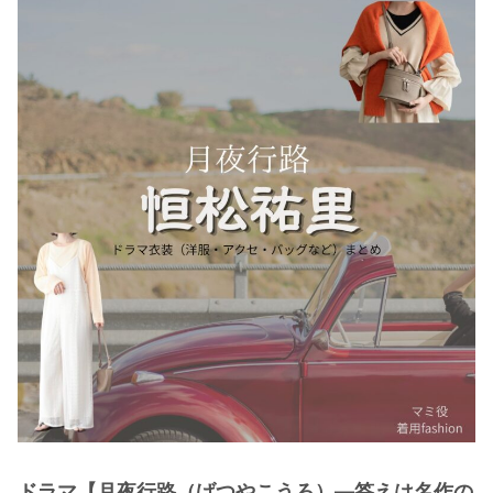
・
木南晴夏
・
今田美桜
・
清原果耶
・
菜々緒
・
森七菜
・
吉川愛
・
見上愛
・
出口夏希
・
田辺桃子
・
滝沢カレン
・
トリンドル玲奈
・
深田恭子
・
芳根京子
・
北川景子
ドラマ【月夜行路（げつやこうろ）―答えは名作の