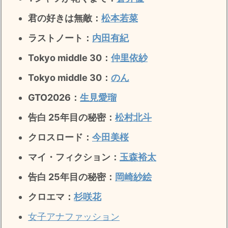
君の好きは無敵
：
松本若菜
ラストノート
：
内田有紀
Tokyo middle 30：
仲里依紗
Tokyo middle 30：
のん
GTO2026：
生見愛瑠
告白 25年目の秘密：
松村北斗
クロスロード：
今田美桜
マイ・フィクション：
玉森裕太
告白 25年目の秘密
：
岡崎紗絵
クロエマ：
杉咲花
女子アナファッション