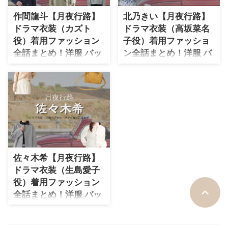
作間龍斗【月夜行路】
北乃きい【月夜行路】
ドラマ衣装（カズト
ドラマ衣装（高坂菜名
役）着用ファッション
子役）着用ファッショ
全話まとめ！洋服 バッ
ン全話まとめ！洋服 バ
グ 腕時計などの衣装協
ッグ アクセなどの衣装
力ブランドは？
協力ブランドは？
【月夜行路】作間龍斗さん（カズ
【月夜行路】北乃きいさん（いく
ト役）の衣装・服装（服･バッグ･
しまあいこ役）の衣装・服装
アクセ・靴など）やドラマファッ
（服･バッグ･アクセ・靴など）や
ションのコーデを着用シーン別・
ドラマファッションのコーデを着
コーデ別に紹介♪
用シーン別・コーデ別に紹介♪
佐々木希【月夜行路】
ドラマ衣装（生島愛子
役）着用ファッション
全話まとめ！洋服 バッ
グ アクセなどの衣装協
力ブランドは？