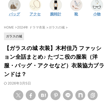
・
石原さとみ
バッグ
アクセ
腕時計
靴
小物
・
広瀬アリス
・
松本若菜
HOME
>
2024年 ドラマ衣装
>
ガラスの城
>
・
永野芽郁
ガラスの城
・
波瑠
・
奈緒
【ガラスの城 衣装】木村佳乃 ファッシ
・
高畑充希
ョン全話まとめ♪ たづこ役の服装（洋
・
さとうほなみ
服・バッグ・アクセなど）衣装協力ブラ
・
前田敦子
ンドは？
・
水川あさみ
2026年3月5日
・
田中みな実
・
松岡茉優
・
福原遥
・
小芝風花