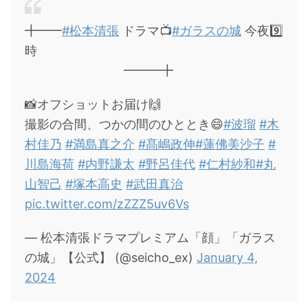
╋━━
#松本清張
ドラマ📺
#ガラスの城
今夜9️⃣
時
━━━╋
📸オフショットお届け🙌
撮影の合間、つかの間のひととき😄
#波瑠
#木
村佳乃
#満島真之介
#髙嶋政伸
#蓮佛美沙子
#
川島海荷
#内野謙太
#野呂佳代
#仁村紗和
#丸
山智己
#塚本高史
#武田真治
pic.twitter.com/zZZZ5uv6Vs
— 松本清張ドラマプレミアム「顔」「ガラス
の城」【公式】 (@seicho_ex)
January 4,
2024