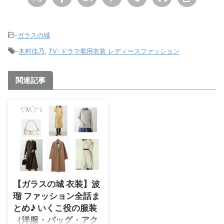
-
ガラスの城
-
木村佳乃
,
TV･ドラマ着用衣装 レディースファッション
関連記事
【ガラスの城 衣装】波
瑠 ファッション全話ま
とめ♪ いくこ役の服装
（洋服・バッグ・アク