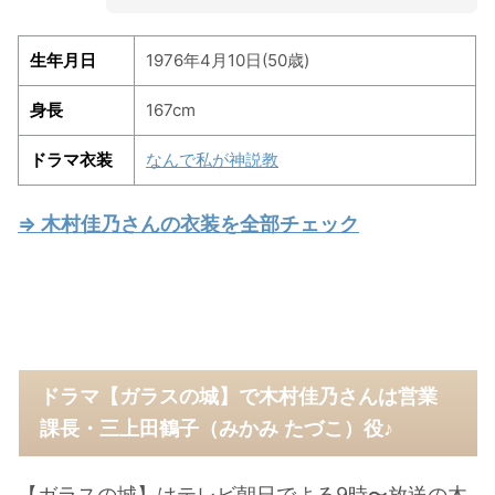
生年月日
1976年4月10日(50歳)
身長
167cm
ドラマ衣装
なんで私が神説教
⇒ 木村佳乃さんの衣装を全部チェック
ドラマ【ガラスの城】で木村佳乃さんは営業
課長・三上田鶴子（みかみ たづこ）役♪
【ガラスの城】はテレビ朝日でよる9時〜放送の木