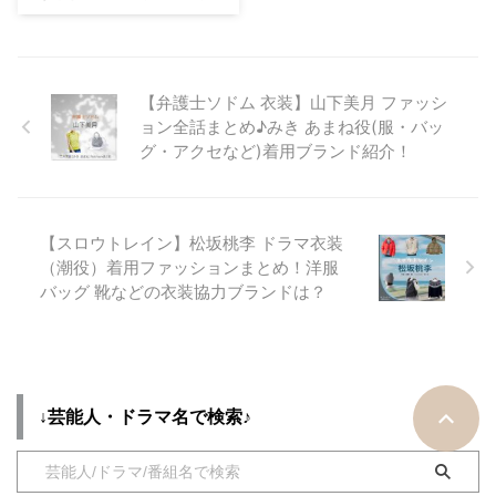
セなど）衣装協力ブラ
ンドは？
【ガラスの城】波瑠さん（まとば
いくこ役）の衣装・服装（服･バ
【弁護士ソドム 衣装】山下美月 ファッシ
ッグ･アクセ・靴など）やドラマ
ョン全話まとめ♪みき あまね役(服・バッ
ファッションのコーデを着用シー
グ・アクセなど)着用ブランド紹介！
ン別・コーデ別に紹介♪
【スロウトレイン】松坂桃李 ドラマ衣装
（潮役）着用ファッションまとめ！洋服
バッグ 靴などの衣装協力ブランドは？
↓芸能人・ドラマ名で検索♪