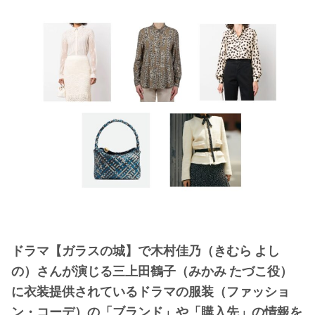
・
木南晴夏
・
今田美桜
・
清原果耶
・
菜々緒
・
森七菜
・
吉川愛
・
見上愛
・
出口夏希
・
田辺桃子
・
滝沢カレン
・
トリンドル玲奈
ドラマ【ガラスの城】で木村佳乃（きむら よし
・
深田恭子
の）さんが演じる三上田鶴子（みかみ たづこ役）
・
芳根京子
に衣装提供されているドラマの服装（ファッショ
・
北川景子
ン・コーデ）の「ブランド」や「購入先」の情報を