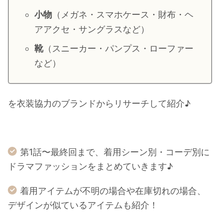
・
山田裕貴
小物
（メガネ・スマホケース・財布・ヘ
・
田中圭
アアクセ・サングラスなど）
靴
（スニーカー・パンプス・ローファー
・
女子アナ衣装
など）
・
バラエティ番組衣裳
を衣装協力のブランドからリサーチして紹介♪
第1話〜最終回まで、着用シーン別・コーデ別に
ドラマファッションをまとめていきます♪
着用アイテムが不明の場合や在庫切れの場合、
デザインが似ているアイテムも紹介！