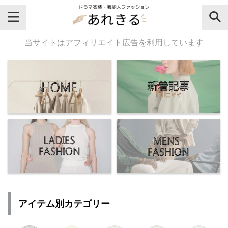
＼芸能人名・ドラマ名で検索♪／
当サイトはアフィリエイト広告を利用しています
気になるドラマ名や芸能人名でおし
ゃれなドラマ衣装・ファッションを
チェックしてね♪
【よく検索されてる女性芸能人】
・
有村架純
アイテム別カテゴリー
・
広瀬すず
・
川口春奈