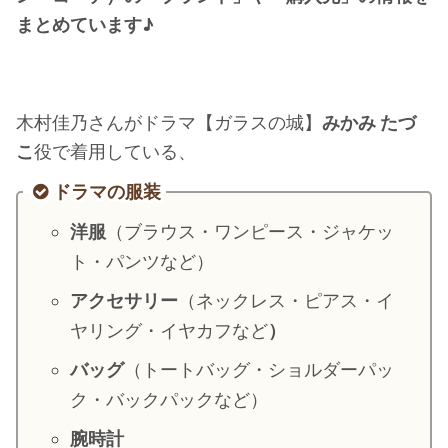
まとめています♪
・
橋本環奈
【よく検索されてる男性芸能人】
木村佳乃さんがドラマ【ガラスの城】
みかみ たづ
・
目黒蓮
こ
役で着用している、
・
京本大我
・
松村北斗
ドラマの服装
・
赤楚衛二
洋服
（ブラウス・ワンピース・ジャケッ
・
木村拓哉（キムタク）
ト・パンツなど）
・
佐藤健
アクセサリー
（ネックレス・ピアス・イ
・
玉森裕太
ヤリング・イヤカフなど
）
・
岡田将生
バッグ
（トートバッグ・ショルダーパッ
・
永瀬廉
ク・バックパックなど）
・
平野紫耀
腕時計
・
松下洸平