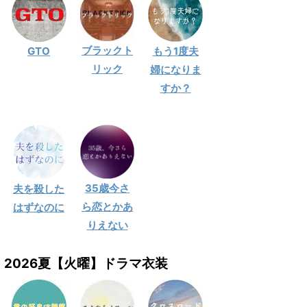
ブラックト
GTO
もう1度夫
リック
婦になりま
すか？
35歳今さ
夫を殺した
ら恋とかあ
はずなのに
りえない
2026夏【火曜】ドラマ衣装