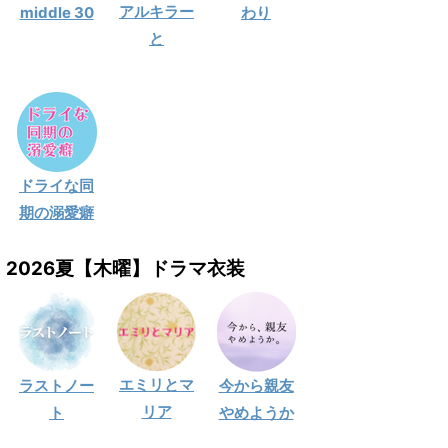
アルキラー
middle 30
わり
と
ドライな同
期の溺愛癖
2026夏【木曜】ドラマ衣装
エミリとマ
ラストノー
今から親友
リア
ト
やめようか