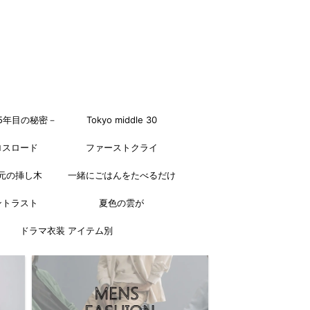
5年目の秘密－
Tokyo middle 30
ロスロード
ファーストクライ
元の挿し木
一緒にごはんをたべるだけ
ントラスト
夏色の雲が
ドラマ衣装 アイテム別