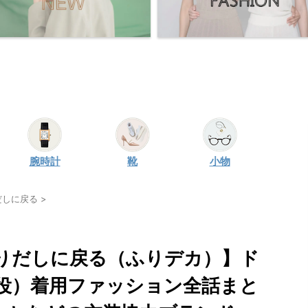
腕時計
靴
小物
だしに戻る
>
りだしに戻る（ふりデカ）】ド
役）着用ファッション全話まと