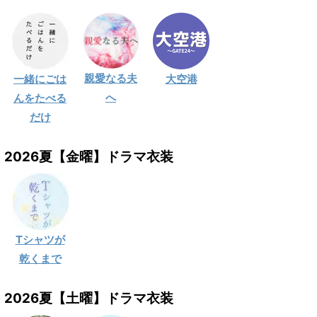
親愛なる夫
一緒にごは
大空港
へ
んをたべる
だけ
2026夏【金曜】ドラマ衣装
Tシャツが
乾くまで
2026夏【土曜】ドラマ衣装