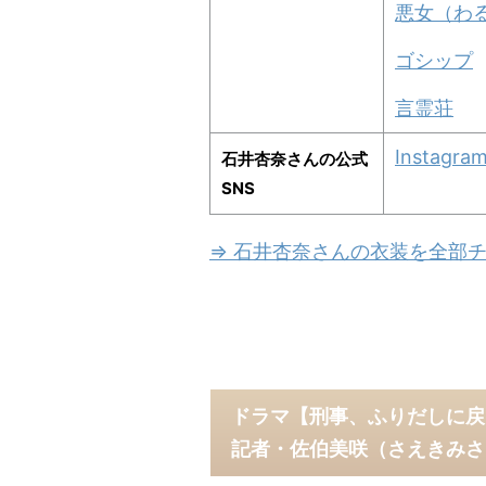
悪女（わ
ゴシップ
言霊荘
Instagra
石井杏奈さんの公式
SNS
⇒ 石井杏奈さんの衣装を全部チ
ドラマ【刑事、ふりだしに戻
記者・佐伯美咲（さえきみさ