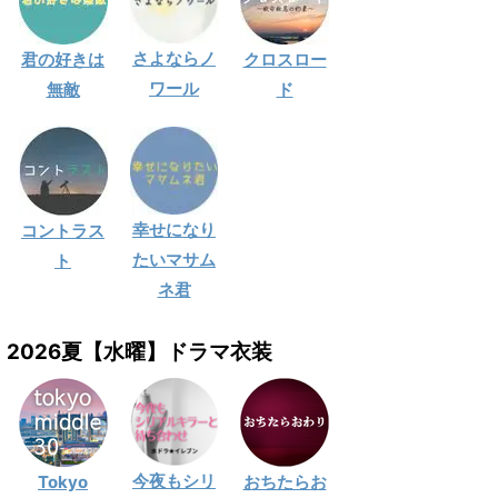
さよならノ
君の好きは
クロスロー
ワール
無敵
ド
幸せになり
コントラス
たいマサム
ト
ネ君
2026夏【水曜】ドラマ衣装
今夜もシリ
Tokyo
おちたらお