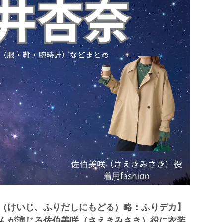
（けいじ、ふりだしにもどる）略：ふりデカ】
んが演じる佐伯美咲（さえきみさき）役に衣装