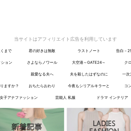
当サイトはアフィリエイト広告を利用しています
乾くまで
君の好きは無敵
ラストノート
告白－2
クション
さよならノワール
大空港～GATE24～
ク
親愛なる夫へ
夫を殺したはずなのに
一次
なりますか？
おちたらおわり
今夜もシリアルキラーと
コ
女子アナファッション
芸能人 私服
ドラマ インテリア