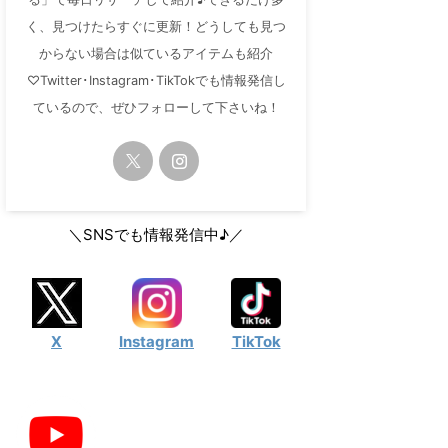
く、見つけたらすぐに更新！どうしても見つ
からない場合は似ているアイテムも紹介
♡Twitter･Instagram･TikTokでも情報発信し
ているので、ぜひフォローして下さいね！
＼SNSでも情報発信中♪／
X
Instagram
TikTok