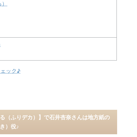
る）
m
ェック♪
る（ふりデカ）】で石井杏奈さんは地方紙の
き）役♪