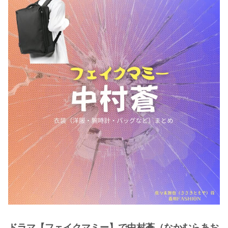
・
木南晴夏
・
今田美桜
・
清原果耶
・
菜々緒
・
森七菜
・
吉川愛
・
見上愛
・
出口夏希
・
田辺桃子
・
滝沢カレン
・
トリンドル玲奈
・
深田恭子
・
芳根京子
・
北川景子
ドラマ【フェイクマミー】で中村蒼（なかむらあお