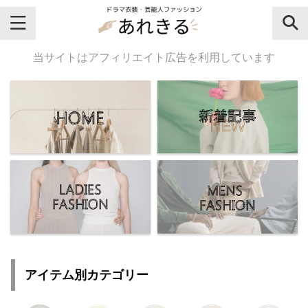
＼芸能人名・ドラマ名で検索♪／
当サイトはアフィリエイト広告を利用しています
気になるドラマ名や芸能人名でおし
ゃれなドラマ衣装・ファッションを
チェックしてね♪
【よく検索されてる女性芸能人】
・
有村架純
アイテム別カテゴリー
・
広瀬すず
・
川口春奈