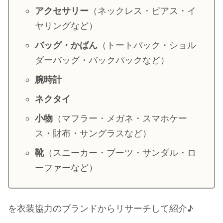
アクセサリー
（ネックレス・ピアス・イ
・
山田裕貴
ヤリングなど）
・
田中圭
バッグ・かばん
（トートバック・ショル
ダーバッグ・バックパックなど）
・
女子アナ衣装
・
バラエティ番組衣裳
腕時計
ネクタイ
小物
（マフラー・メガネ・スマホケー
ス・財布・サングラスなど）
靴
（スニーカー・ブーツ・サンダル・ロ
ーファーなど）
を衣装協力のブランドからリサーチして紹介♪