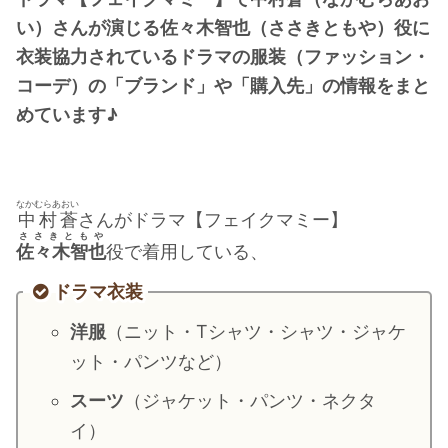
・
橋本環奈
い）さんが演じる佐々木智也（ささきともや）役に
衣装協力されているドラマの服装（ファッション・
コーデ）の「ブランド」や「購入先」の情報をまと
【よく検索されてる男性芸能人】
めています♪
・
目黒蓮
・
京本大我
・
松村北斗
なかむらあおい
・
赤楚衛二
中村蒼
さんがドラマ【フェイクマミー】
ささきともや
・
木村拓哉（キムタク）
佐々木智也
役で着用している、
・
佐藤健
ドラマ衣装
・
玉森裕太
洋服
（ニット・Tシャツ・シャツ・ジャケ
・
岡田将生
ット・パンツなど）
・
永瀬廉
スーツ
（ジャケット・パンツ・ネクタ
・
平野紫耀
イ）
・
松下洸平