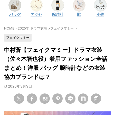
・
石原さとみ
バッグ
アクセ
腕時計
靴
小物
・
広瀬アリス
・
松本若菜
HOME
>
2025年 ドラマ衣装
>
フェイクマミー
>
・
永野芽郁
フェイクマミー
・
波瑠
・
奈緒
中村蒼【フェイクマミー】ドラマ衣装
・
高畑充希
（佐々木智也役）着用ファッション全話
・
さとうほなみ
まとめ！洋服 バッグ 腕時計などの衣装
・
前田敦子
協力ブランドは？
・
水川あさみ
2026年3月9日
・
田中みな実
・
松岡茉優
・
福原遥
・
小芝風花