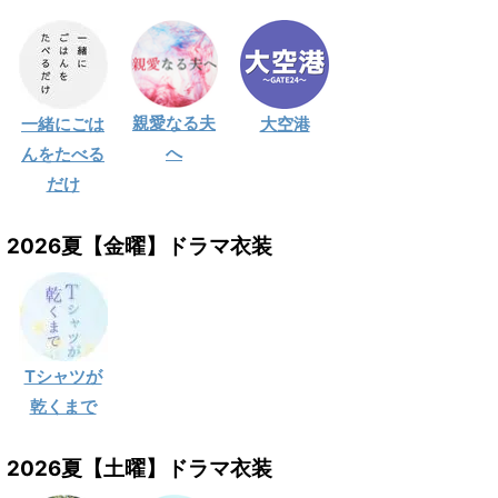
親愛なる夫
一緒にごは
大空港
へ
んをたべる
だけ
2026夏【金曜】ドラマ衣装
Tシャツが
乾くまで
2026夏【土曜】ドラマ衣装