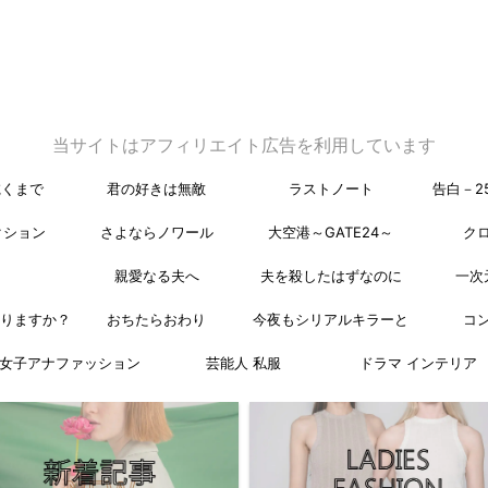
当サイトはアフィリエイト広告を利用しています
乾くまで
君の好きは無敵
ラストノート
告白－2
クション
さよならノワール
大空港～GATE24～
ク
親愛なる夫へ
夫を殺したはずなのに
一次
なりますか？
おちたらおわり
今夜もシリアルキラーと
コ
女子アナファッション
芸能人 私服
ドラマ インテリア