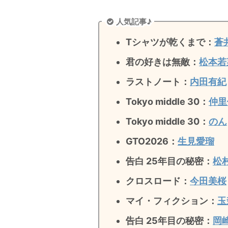
人気記事♪
Tシャツが乾くまで：
蒼
君の好きは無敵
：
松本若
ラストノート
：
内田有紀
Tokyo middle 30：
仲里
Tokyo middle 30：
のん
GTO2026：
生見愛瑠
告白 25年目の秘密：
松
クロスロード：
今田美桜
マイ・フィクション：
玉
告白 25年目の秘密
：
岡