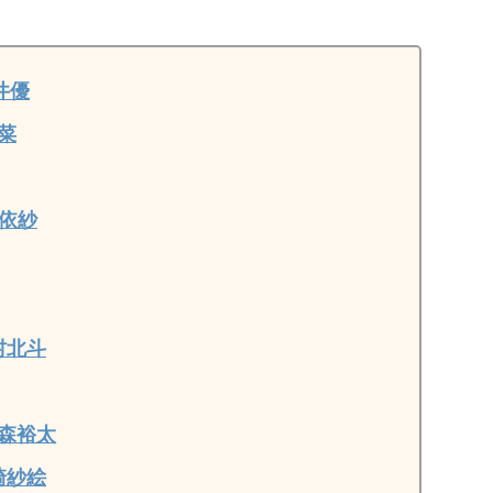
井優
菜
依紗
村北斗
森裕太
崎紗絵