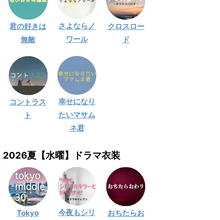
さよならノ
君の好きは
クロスロー
ワール
無敵
ド
幸せになり
コントラス
たいマサム
ト
ネ君
2026夏【水曜】ドラマ衣装
今夜もシリ
Tokyo
おちたらお