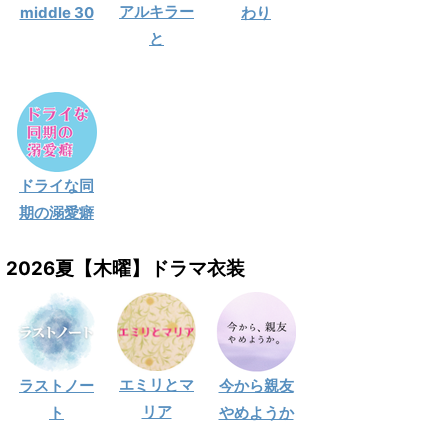
アルキラー
middle 30
わり
と
ドライな同
期の溺愛癖
2026夏【木曜】ドラマ衣装
エミリとマ
ラストノー
今から親友
リア
ト
やめようか