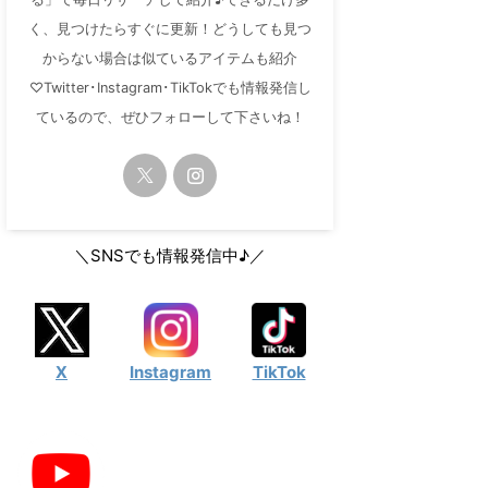
く、見つけたらすぐに更新！どうしても見つ
からない場合は似ているアイテムも紹介
♡Twitter･Instagram･TikTokでも情報発信し
ているので、ぜひフォローして下さいね！
＼SNSでも情報発信中♪／
X
Instagram
TikTok