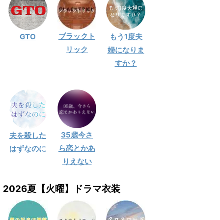
ブラックト
GTO
もう1度夫
リック
婦になりま
すか？
35歳今さ
夫を殺した
ら恋とかあ
はずなのに
りえない
2026夏【火曜】ドラマ衣装