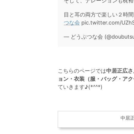
そして、ナレーションも梶裕
目と耳の両方で楽しい２時間
つな会
pic.twitter.com/UZ
— どうぶつな会 (@doubutsunak
こちらのページでは
中居正広さ
ョン・衣装（服・バッグ・アク
ていきます♪(*^^*)
中居