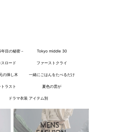
5年目の秘密－
Tokyo middle 30
ロスロード
ファーストクライ
元の挿し木
一緒にごはんをたべるだけ
ントラスト
夏色の雲が
ドラマ衣装 アイテム別