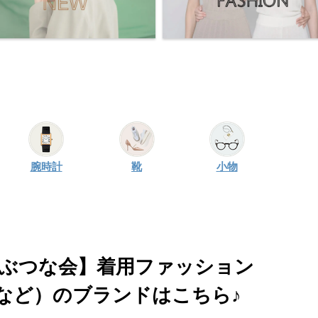
腕時計
靴
小物
うぶつな会】着用ファッション
など）のブランドはこちら♪