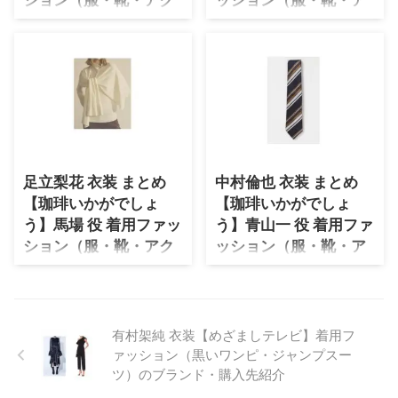
月17日(歳) 身長 163cm ドラマの
HEART ATTACK 三浦透子さんの
セ・バッグなど）ブラ
クセ・バッグなど）ブ
服装 Tシャツが乾くまで 臼田あ
公式SNS X（旧Twitter） ⇒ 三浦
ンド紹介♪
ランド紹介♪
さ美さんの公式SNS Instagram
透子さんの衣装を全部チェック♪
磯村勇斗さんがドラマ【珈琲いか
山田杏奈さんがドラマ【珈琲いか
⇒ 臼田あさ美さんの衣 ...
...
がでしょう】杉三平（通称・ぺ
がでしょう】大門雅 役で着用し
い）役で着用しているファッショ
ているファッション・衣装（服・
ン・衣装（服・バッグ・アクセサ
バッグ・アクセサリー・腕時計・
リー・腕時計・靴など）のブラン
靴など）のブランドやコーデを最
ドやコーデを最終話までまとめて
終話までまとめています♪(*^^*)
います♪(*^^*)【随時チェックし
ぜひブックマークしてお楽しみく
足立梨花 衣装 まとめ
中村倫也 衣装 まとめ
て更新！】 #中村倫也 主演✨ 『#
ださいね♪ それでは早速チェック
【珈琲いかがでしょ
【珈琲いかがでしょ
珈琲いかがでしょう』第1話
していきましょう〜！！ 山田
う】馬場 役 着用ファッ
う】青山一 役 着用ファ
#Paravi で見逃し配信スタート📺
杏奈さんのプロフィール（年齢・
▷https://t.co/uyAPkuHAf9 いい
身長）過去に出演したドラマの衣
ション（服・靴・アク
ッション（服・靴・ア
香りに誘われて向かったその先に
装 生年月日 2001年1月8日(歳) 身
セ・バッグなど）ブラ
クセ・バッグなど）ブ
待っていたのは、素敵な移動珈琲
長 159cm ドラマ衣装 ゼイチョー
ンド紹介♪
ランド紹介♪
屋さん☕️ そのお店は ...
未来への10カウント 准教授・高
足立梨花さんがドラマ【珈琲いか
中村倫也さんがドラマ【珈琲いか
槻彰良の推察 珈 ...
がでしょう】馬場（ばば）役で着
がでしょう】青山一（あおやまは
有村架純 衣装【めざましテレビ】着用フ
用しているファッション・衣装
じめ）役で着用しているファッシ
ァッション（黒いワンピ・ジャンプスー
（服・バッグ・アクセサリー・腕
ョン・衣装（服・バッグ・アクセ
ツ）のブランド・購入先紹介
時計・靴など）のブランドやコー
サリー・腕時計・靴など）のブラ