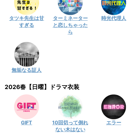
タツキ先生は甘
ターミネーター
時光代理人
すぎる
と恋しちゃった
ら
無垢なる証人
2026春【日曜】ドラマ衣装
GIFT
10回切って倒れ
エラー
ない木はない