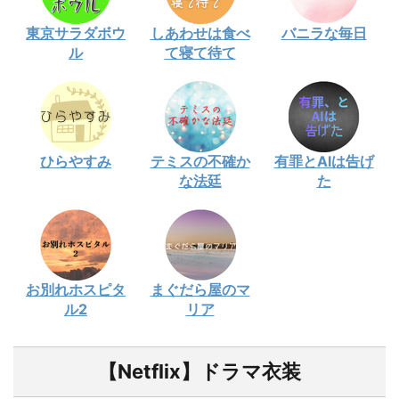
東京サラダボウ
しあわせは食べ
バニラな毎日
ル
て寝て待て
ひらやすみ
テミスの不確か
有罪とAIは告げ
な法廷
た
お別れホスピタ
まぐだら屋のマ
ル2
リア
【Netflix】ドラマ衣装