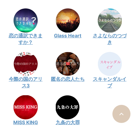
恋の通訳できま
Glass Heart
さよならのつづ
すか？
き
今際の国のアリ
匿名の恋人たち
スキャンダルイ
ス3
ブ
MISS KING
九条の大罪