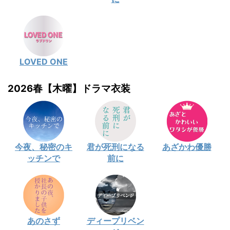
LOVED ONE
2026春【木曜】ドラマ衣装
今夜、秘密のキ
君が死刑になる
あざかわ優勝
ッチンで
前に
あのさず
ディープリベン