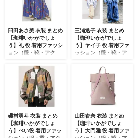
臼田あさ美 衣装 まとめ
三浦透子 衣装 まとめ
【珈琲いかがでしょ
【珈琲いかがでしょ
う】礼 役 着用ファッシ
う】ヤイ子 役 着用ファ
ョン（服・靴・アク
ッション（服・靴・ア
セ・バッグなど）ブラ
クセ・バッグなど）ブ
ンド紹介♪
ランド紹介♪
臼田あさ美さんがドラマ【珈琲い
三浦透子さんがドラマ【珈琲いか
かがでしょう】礼 役で着用して
がでしょう】ヤイ子役で着用して
いるファッション・衣装（服・バ
いるファッション・衣装（服・バ
ッグ・アクセサリー・腕時計・靴
ッグ・アクセサリー・腕時計・靴
など）のブランドやコーデを最終
など）のブランドやコーデを最終
話までまとめています♪(*^^*)
話までまとめています♪(*^^*)
【随時チェックして更新！】
【随時チェックして更新！】
磯村勇斗 衣装 まとめ
山田杏奈 衣装 まとめ
《日本テレビ》2021年 春ドラマ
三浦透子さんのプロフィール（年
【珈琲いかがでしょ
【珈琲いかがでしょ
♪ 臼田あさ美さんのプロフィー
齢・身長）過去に出演したドラマ
う】ぺい役 着用ファッ
う】大門雅 役 着用ファ
ル（年齢・身長）過去に出演した
の衣装 生年月日 1996年10月20
ドラマの衣装 生年月日 1984年10
日(歳) 身長 157cm ドラマの服装
ション（服・靴・アク
ッション（服・靴・ア