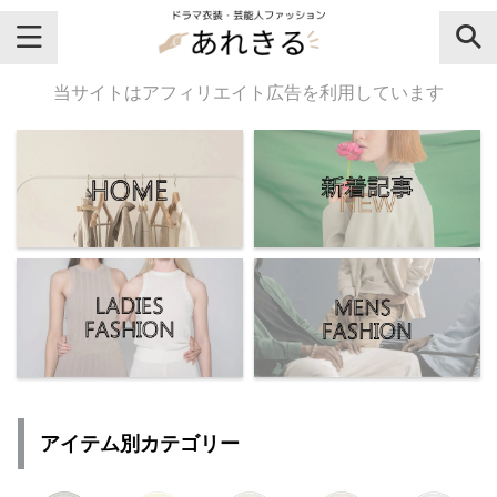
＼芸能人名・ドラマ名で検索♪／
当サイトはアフィリエイト広告を利用しています
気になるドラマ名や芸能人名でおし
ゃれなドラマ衣装・ファッションを
チェックしてね♪
【よく検索されてる女性芸能人】
・
有村架純
アイテム別カテゴリー
・
広瀬すず
・
川口春奈