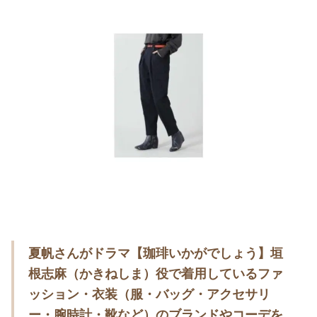
・
木南晴夏
・
今田美桜
・
清原果耶
・
菜々緒
・
森七菜
・
吉川愛
・
見上愛
・
出口夏希
・
田辺桃子
・
滝沢カレン
・
トリンドル玲奈
夏帆さんがドラマ【珈琲いかがでしょう】垣
・
深田恭子
根志麻（かきねしま）役で着用しているファ
・
芳根京子
ッション・衣装（服・バッグ・アクセサリ
・
北川景子
ー・腕時計・靴など）のブランドやコーデを