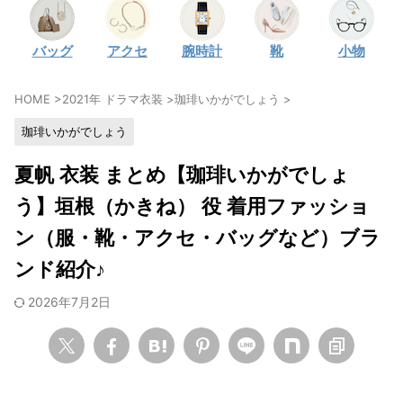
・
石原さとみ
バッグ
アクセ
腕時計
靴
小物
・
広瀬アリス
・
松本若菜
HOME
>
2021年 ドラマ衣装
>
珈琲いかがでしょう
>
・
永野芽郁
珈琲いかがでしょう
・
波瑠
・
奈緒
夏帆 衣装 まとめ【珈琲いかがでしょ
・
高畑充希
う】垣根（かきね） 役 着用ファッショ
・
さとうほなみ
ン（服・靴・アクセ・バッグなど）ブラ
・
前田敦子
ンド紹介♪
・
水川あさみ
2026年7月2日
・
田中みな実
・
松岡茉優
・
福原遥
・
小芝風花