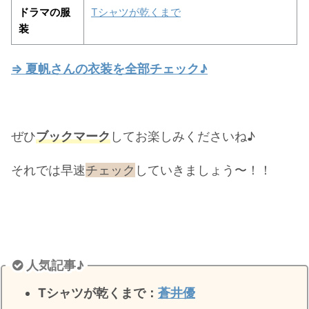
ドラマの服
Tシャツが乾くまで
・
山田裕貴
装
・
田中圭
⇒ 夏帆さんの衣装を全部チェック♪
・
女子アナ衣装
・
バラエティ番組衣裳
ぜひ
ブックマーク
してお楽しみくださいね♪
それでは早速
チェック
していきましょう〜！！
人気記事♪
Tシャツが乾くまで：
蒼井優