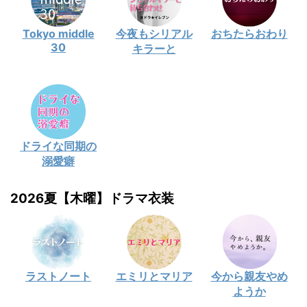
Tokyo middle
今夜もシリアル
おちたらおわり
30
キラーと
ドライな同期の
溺愛癖
2026夏【木曜】ドラマ衣装
ラストノート
エミリとマリア
今から親友やめ
ようか