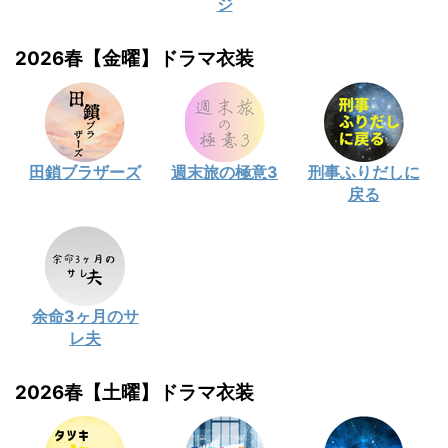
ジ
2026春【金曜】ドラマ衣装
田鎖ブラザーズ
週末旅の極意3
刑事ふりだしに
戻る
余命3ヶ月のサ
レ夫
2026春【土曜】ドラマ衣装