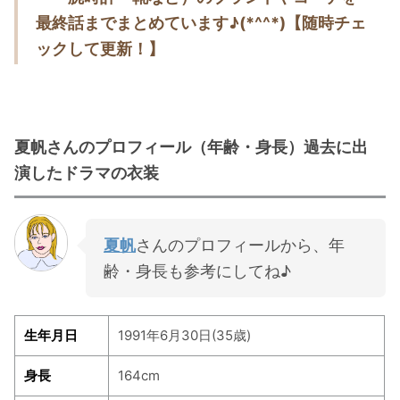
最終話までまとめています♪(*^^*)【随時チェ
・
橋本環奈
ックして更新！】
【よく検索されてる男性芸能人】
・
目黒蓮
・
京本大我
夏帆さんのプロフィール（年齢・身長）過去に出
・
松村北斗
演したドラマの衣装
・
赤楚衛二
・
木村拓哉（キムタク）
夏帆
さんのプロフィールから、年
・
佐藤健
齢・身長も参考にしてね♪
・
玉森裕太
・
岡田将生
生年月日
1991年6月30日(35歳)
・
永瀬廉
・
平野紫耀
身長
164cm
・
松下洸平