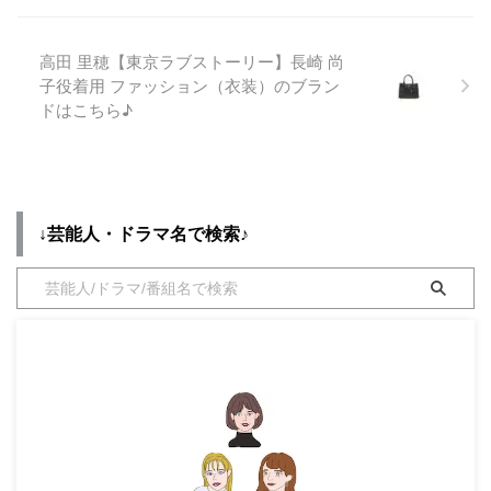
デを最終話までまとめています
ンドやコーデを最終話までまとめ
♪(*^^*)【随時チェックして更
ています♪(*^^*)【随時チェック
新！】 #中村倫也 主演✨ 『#珈琲
して更新！】 #中村倫也 主演✨
高田 里穂【東京ラブストーリー】長崎 尚
いかがでしょう』第1話#Paravi
『#珈琲いかがでしょう』第1話
子役着用 ファッション（衣装）のブラン
で見逃し配信スタート📺
#Paravi で見逃し配信スタート📺
ドはこちら♪
▷https://t.co/uyAPkuHAf9 いい
▷https://t.co/uyAPkuHAf9 いい
香りに誘われて向かったその先に
香りに誘われて向かったその先に
待っていたのは、素敵な移動珈琲
待っていたのは、素敵な移動珈琲
屋さん☕️ そのお店はあなたの ...
屋さん☕️ そのお ...
↓芸能人・ドラマ名で検索♪