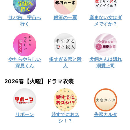
サバ缶、宇宙へ
銀河の一票
産まない女はダ
行く
メですか？
やたらやらしい
多すぎる恋と殺
犬飼さんは隠れ
深見くん
人
溺愛上司
2026春【火曜】ドラマ衣装
リボーン
時すでにおス
失恋カルタ
シ！？