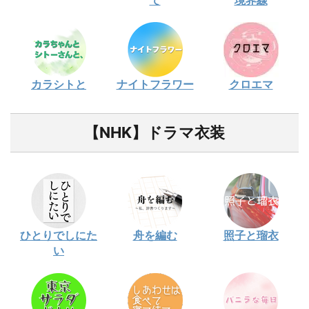
カラシトと
ナイトフラワー
クロエマ
【NHK】ドラマ衣装
ひとりでしにた
舟を編む
照子と瑠衣
い