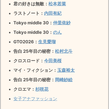
君の好きは無敵
：
松本若菜
ラストノート
：
内田有紀
Tokyo middle 30：
仲里依紗
Tokyo middle 30：
のん
GTO2026：
生見愛瑠
告白 25年目の秘密：
松村北斗
クロスロード：
今田美桜
マイ・フィクション：
玉森裕太
告白 25年目の秘密
：
岡崎紗絵
クロエマ：
杉咲花
女子アナファッション