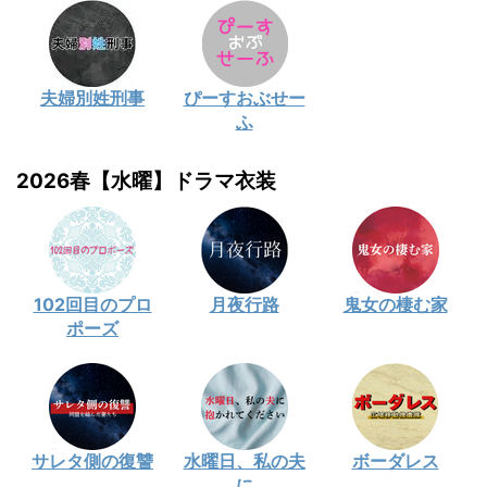
夫婦別姓刑事
ぴーすおぶせー
ふ
2026春【水曜】ドラマ衣装
102回目のプロ
月夜行路
鬼女の棲む家
ポーズ
サレタ側の復讐
水曜日、私の夫
ボーダレス
に