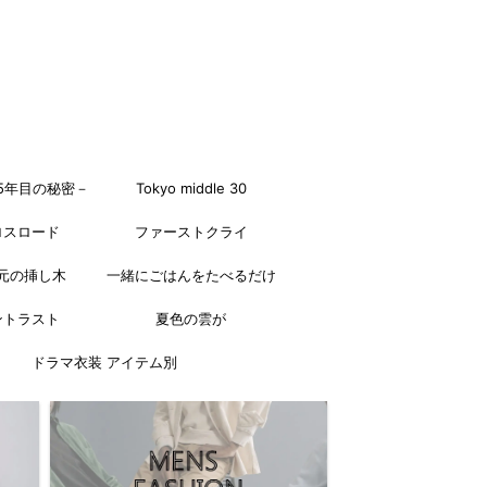
5年目の秘密－
Tokyo middle 30
ロスロード
ファーストクライ
元の挿し木
一緒にごはんをたべるだけ
ントラスト
夏色の雲が
ドラマ衣装 アイテム別