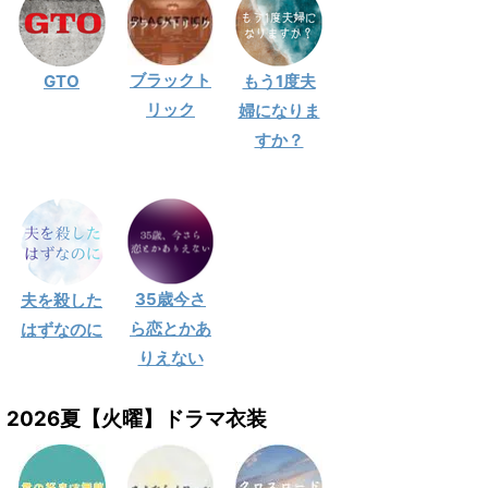
ブラックト
GTO
もう1度夫
リック
婦になりま
すか？
35歳今さ
夫を殺した
ら恋とかあ
はずなのに
りえない
2026夏【火曜】ドラマ衣装