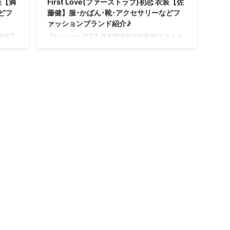
衣装【満
First Love(ファーストラブ)初恋 衣装【佐
どフ
藤健】服･かばん･靴･アクセサリーなどフ
ァッションブランド紹介♪
) 初恋】
【First Love 初恋】並木晴道役の佐藤健(さとう た
る衣
ける)さんが着用している衣装・ファッション・コ
♪
ーディネートを紹介♪