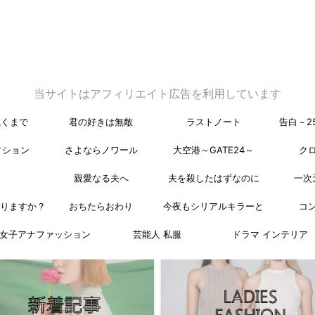
当サイトはアフィリエイト広告を利用しています
乾くまで
君の好きは無敵
ラストノート
告白－2
クション
さよならノワール
大空港～GATE24～
ク
親愛なる夫へ
夫を殺したはずなのに
一次
なりますか？
おちたらおわり
今夜もシリアルキラーと
コ
女子アナファッション
芸能人 私服
ドラマ インテリア