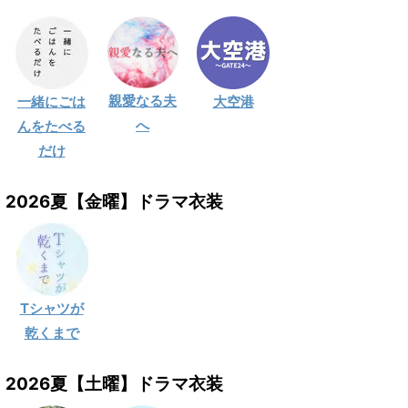
親愛なる夫
一緒にごは
大空港
へ
んをたべる
だけ
2026夏【金曜】ドラマ衣装
Tシャツが
乾くまで
2026夏【土曜】ドラマ衣装