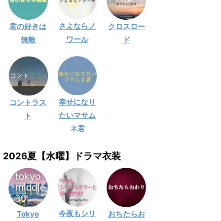
さよならノ
君の好きは
クロスロー
ワール
無敵
ド
幸せになり
コントラス
たいマサム
ト
ネ君
2026夏【水曜】ドラマ衣装
今夜もシリ
Tokyo
おちたらお