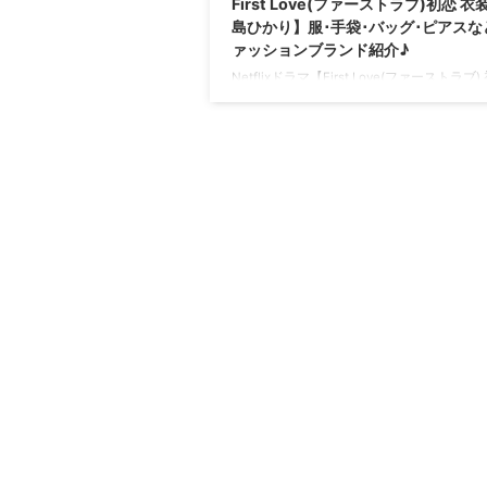
First Love(ファーストラブ)初恋 
島ひかり】服･手袋･バッグ･ピアスな
ァッションブランド紹介♪
Netflixドラマ【First Love(ファーストラブ
満島ひかりさんが野口也英役で着用してい
装・ファッション・コーディネートを紹介