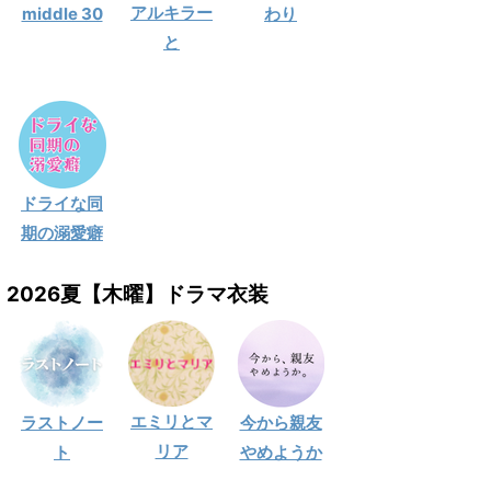
アルキラー
middle 30
わり
と
ドライな同
期の溺愛癖
2026夏【木曜】ドラマ衣装
エミリとマ
ラストノー
今から親友
リア
ト
やめようか