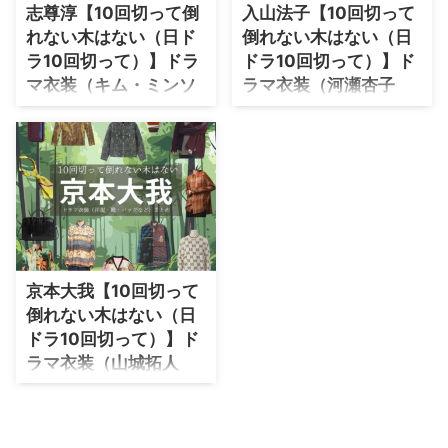
など）やドラマファッションのコ
など）やドラマファッションのコ
志尊淳【10回切って倒
入山法子【10回切って
・
木南晴夏
ーデを着用シーン別・コーデ別に
ーデを着用シーン別・コーデ別に
れない木はない（日ド
倒れない木はない（日
紹介♪
紹介♪
・
今田美桜
ラ10回切って）】ドラ
ドラ10回切って）】ド
マ衣装（キム・ミンソ
ラマ衣装（河瀬杏子
・
清原果耶
ク / 青木照役）着用フ
役）着用ファッション
・
菜々緒
ァッション全話まと
全話まとめ！洋服 バッ
・
森七菜
め！洋服 バッグ 腕時計
グ アクセなどの衣装協
などの衣装協力ブラン
力ブランドは？
・
吉川愛
ドは？
ドラマ【10回切って倒れない木
・
見上愛
はない（じゅっかいきってたおれ
【10回切って倒れない木はない
・
出口夏希
ないきはない）略：日ドラ10回
（日ドラ10回切って）】志尊淳
切って】で入山法子（いりやまの
さん（キム・ミンソク・あおきし
・
田辺桃子
りこ）さんが演じる河瀬杏子（か
京本大我【10回切って
ょう役）の衣装・服装（服･バッ
わせきょうこ）役に衣装協力され
・
滝沢カレン
グ･アクセ・靴など）やドラマフ
倒れない木はない（日
ているドラマの服装（ファッショ
ァッションのコーデを着用シーン
ドラ10回切って）】ド
・
トリンドル玲奈
ン・コーデ）の「ブランド」や
別・コーデ別に紹介♪
ラマ衣装（山城拓人
「購入先」の情報をまとめていま
・
深田恭子
役）着用ファッション
す♪ 入山法子さんがドラマ【10
・
芳根京子
回切って倒れない木はない（日ド
全話まとめ！洋服 バッ
ラ10回切って）】河瀬杏子かわ
グ 腕時計などの衣装協
・
北川景子
せきょうこ役で着用している、