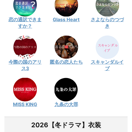
恋の通訳できま
Glass Heart
さよならのつづ
すか？
き
今際の国のアリ
匿名の恋人たち
スキャンダルイ
ス3
ブ
MISS KING
九条の大罪
2026【冬ドラマ】衣装