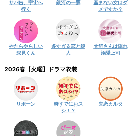
サバ缶、宇宙へ
銀河の一票
産まない女はダ
行く
メですか？
やたらやらしい
多すぎる恋と殺
犬飼さんは隠れ
深見くん
人
溺愛上司
2026春【火曜】ドラマ衣装
リボーン
時すでにおス
失恋カルタ
シ！？