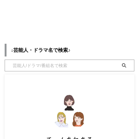
力ブランドは？
を衣装協力のブランドからリサー
・
橋本環奈
【10回切って倒れない木はない
チして紹介♪ 第1話〜最終回ま
（日ドラ10回切って）】京本大
で、着用シーン別・コーデ別にド
我さん（やましろたくと役）の衣
ラ ...
【よく検索されてる男性芸能人】
装・服装（服･バッグ･アクセ・靴
など）やドラマファッションのコ
・
目黒蓮
ーデを着用シーン別・コーデ別に
・
京本大我
紹介♪
↓芸能人・ドラマ名で検索♪
・
松村北斗
・
赤楚衛二
・
木村拓哉（キムタク）
・
佐藤健
・
玉森裕太
・
岡田将生
・
永瀬廉
・
平野紫耀
・
松下洸平