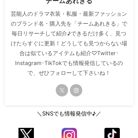
チームあれきる
・
山田裕貴
芸能人のドラマ衣装・私服・最新ファッション
・
田中圭
のブランド名・購入先を「チームあれきる」で
毎日リサーチして紹介♪できるだけ多く、見つ
・
女子アナ衣装
けたらすぐに更新！どうしても見つからない場
・
バラエティ番組衣裳
合は似ているアイテムも紹介♡Twitter･
Instagram･TikTokでも情報発信しているの
で、ぜひフォローして下さいね！
＼SNSでも情報発信中♪／