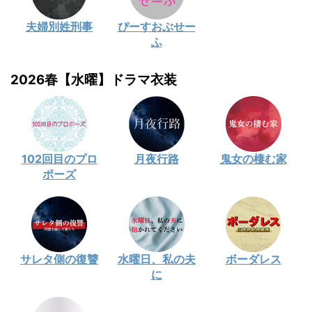
夫婦別姓刑事
ぴーすおぶせー
ふ
2026春【水曜】ドラマ衣装
102回目のプロ
月夜行路
鬼女の棲む家
ポーズ
サレタ側の復讐
水曜日、私の夫
ボーダレス
に