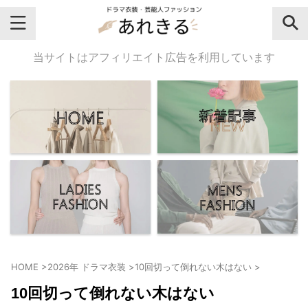
＼芸能人名・ドラマ名で検索♪／
当サイトはアフィリエイト広告を利用しています
気になるドラマ名や芸能人名でおし
ゃれなドラマ衣装・ファッションを
チェックしてね♪
【よく検索されてる女性芸能人】
・
有村架純
HOME
>
2026年 ドラマ衣装
>
10回切って倒れない木はない
>
・
広瀬すず
10回切って倒れない木はない
・
川口春奈