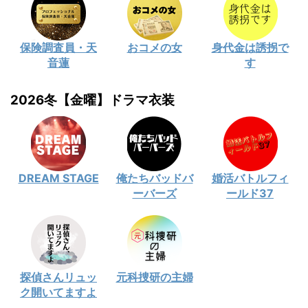
保険調査員・天
おコメの女
身代金は誘拐で
音蓮
す
2026冬【金曜】ドラマ衣装
DREAM STAGE
俺たちバッドバ
婚活バトルフィ
ーバーズ
ールド37
探偵さんリュッ
元科捜研の主婦
ク開いてますよ