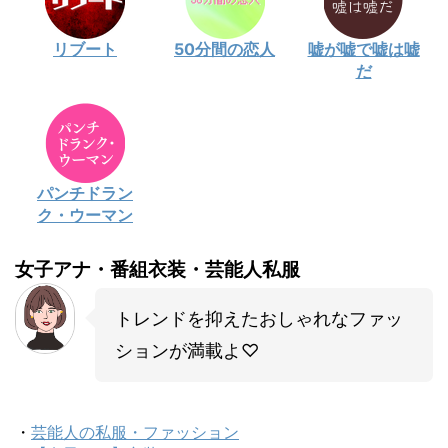
リブート
50分間の恋人
嘘が嘘で嘘は嘘
だ
パンチドラン
ク・ウーマン
女子アナ・番組衣装・芸能人私服
トレンドを抑えたおしゃれなファッ
ションが満載よ♡
・
芸能人の私服・ファッション