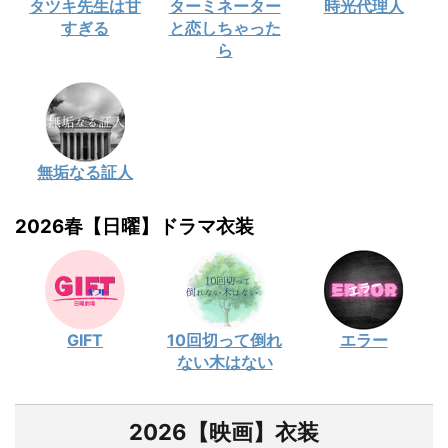
タツキ先生は甘
ターミネーター
時光代理人
すぎる
と恋しちゃった
ら
無垢なる証人
2026春【日曜】ドラマ衣装
GIFT
10回切って倒れ
エラー
ない木はない
2026【映画】衣装