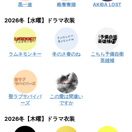
黒一途
略奪奪婚
AKIBA LOST
2026冬【水曜】ドラマ衣装
ラムネモンキー
冬のさ春のね
こちら予備自衛
英雄補
聖ラブサバイバ
この愛は間違い
ーズ
ですか
2026冬【木曜】ドラマ衣装