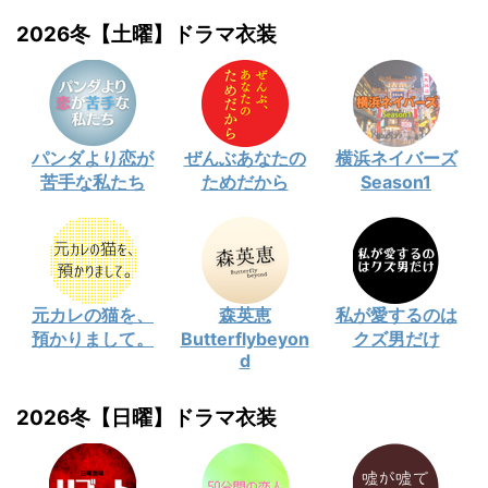
2026冬【土曜】ドラマ衣装
パンダより恋が
ぜんぶあなたの
横浜ネイバーズ
苦手な私たち
ためだから
Season1
元カレの猫を、
森英恵
私が愛するのは
預かりまして。
Butterflybeyon
クズ男だけ
d
2026冬【日曜】ドラマ衣装