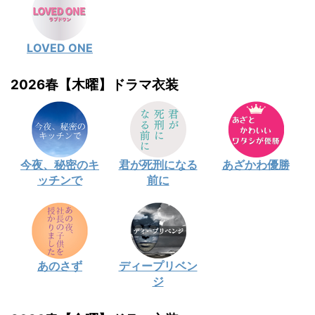
LOVED ONE
2026春【木曜】ドラマ衣装
今夜、秘密のキ
君が死刑になる
あざかわ優勝
ッチンで
前に
あのさず
ディープリベン
ジ