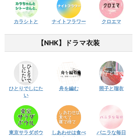
カラシトと
ナイトフラワー
クロエマ
【NHK】ドラマ衣装
ひとりでしにた
舟を編む
照子と瑠衣
い
東京サラダボウ
しあわせは食べ
バニラな毎日