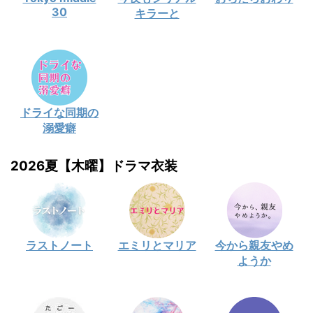
30
キラーと
ドライな同期の
溺愛癖
2026夏【木曜】ドラマ衣装
ラストノート
エミリとマリア
今から親友やめ
ようか