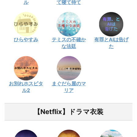
ル
て寝て待て
ひらやすみ
テミスの不確か
有罪とAIは告げ
な法廷
た
お別れホスピタ
まぐだら屋のマ
ル2
リア
【Netflix】ドラマ衣装