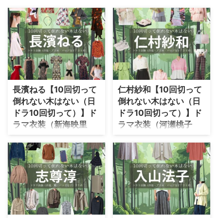
・
石原さとみ
・
広瀬アリス
・
松本若菜
・
永野芽郁
・
波瑠
長濱ねる【10回切って
仁村紗和【10回切って
・
奈緒
倒れない木はない（日
倒れない木はない（日
・
高畑充希
ドラ10回切って）】ド
ドラ10回切って）】ド
・
さとうほなみ
ラマ衣装（新海映里
ラマ衣装（河瀬桃子
役）着用ファッション
役）着用ファッション
・
前田敦子
全話まとめ！洋服 バッ
全話まとめ！洋服 バッ
・
水川あさみ
グ アクセなどの衣装協
グ アクセなどの衣装協
・
田中みな実
力ブランドは？
力ブランドは？
・
松岡茉優
【10回切って倒れない木はない
【10回切って倒れない木はない
（日ドラ10回切って）】長濱ね
（日ドラ10回切って）】仁村紗
・
福原遥
るさん（しんかいえり役）の衣
和さん（かわせももこ役）の衣
装・服装（服･バッグ･アクセ・靴
装・服装（服･バッグ･アクセ・靴
・
小芝風花