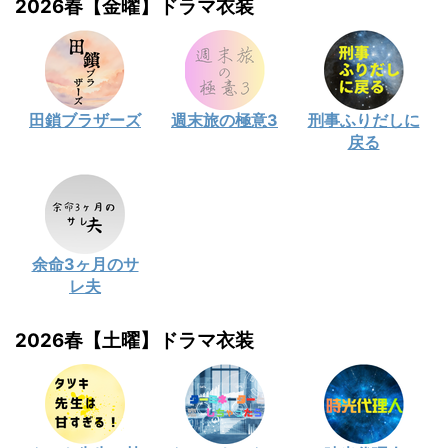
2026春【金曜】ドラマ衣装
田鎖ブラザーズ
週末旅の極意3
刑事ふりだしに
戻る
余命3ヶ月のサ
レ夫
2026春【土曜】ドラマ衣装