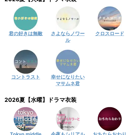
君の好きは無敵
さよならノワー
クロスロード
ル
コントラスト
幸せになりたい
マサムネ君
2026夏【水曜】ドラマ衣装
Tokyo middle
今夜もシリアル
おちたらおわり