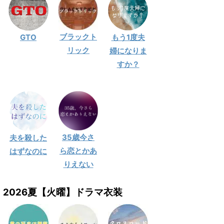
ブラックト
GTO
もう1度夫
リック
婦になりま
すか？
35歳今さ
夫を殺した
ら恋とかあ
はずなのに
りえない
2026夏【火曜】ドラマ衣装