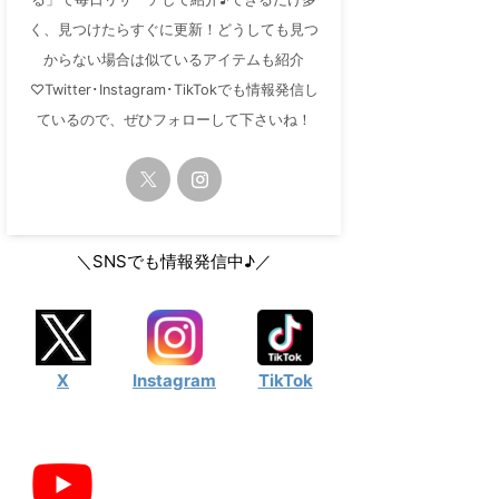
く、見つけたらすぐに更新！どうしても見つ
からない場合は似ているアイテムも紹介
♡Twitter･Instagram･TikTokでも情報発信し
ているので、ぜひフォローして下さいね！
＼SNSでも情報発信中♪／
X
Instagram
TikTok