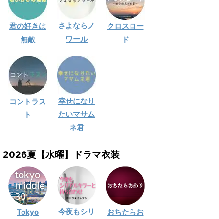
さよならノ
君の好きは
クロスロー
ワール
無敵
ド
幸せになり
コントラス
たいマサム
ト
ネ君
2026夏【水曜】ドラマ衣装
今夜もシリ
Tokyo
おちたらお