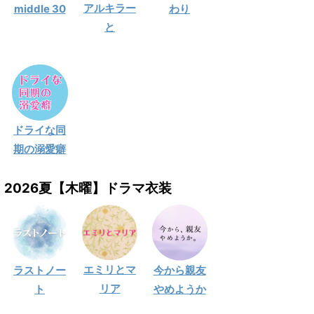
アルキラー
middle 30
わり
と
ドライな同
期の溺愛癖
2026夏【木曜】ドラマ衣装
エミリとマ
ラストノー
今から親友
リア
ト
やめようか