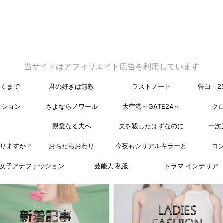
当サイトはアフィリエイト広告を利用しています
乾くまで
君の好きは無敵
ラストノート
告白－2
クション
さよならノワール
大空港～GATE24～
ク
親愛なる夫へ
夫を殺したはずなのに
一次
なりますか？
おちたらおわり
今夜もシリアルキラーと
コ
女子アナファッション
芸能人 私服
ドラマ インテリア