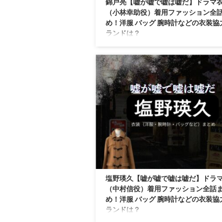
錦戸亮【嘘が嘘で嘘は嘘だ】ドラマ
（小林幸助役）着用ファッション全
め！洋服 バッグ 腕時計などの衣装協
ランドは？
【嘘が嘘で嘘は嘘だ】錦戸亮さん（こばや
すけ役）の衣装・服装（服･バッグ･アクセ
ど）やドラマファッションのコーデを着用
別・コーデ別に紹介♪
塩野瑛久【嘘が嘘で嘘は嘘だ】ドラ
（中村信役）着用ファッション全話
め！洋服 バッグ 腕時計などの衣装協
ランドは？