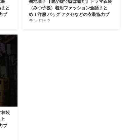
衣装
菊地凛子【嘘が嘘で嘘は嘘だ】ドラマ衣装
話まと
（みつ子役）着用ファッション全話まと
力ブ
め！洋服 バッグ アクセなどの衣装協力ブ
ランドは？
しこう
【嘘が嘘で嘘は嘘だ】菊地凛子さん（みつこ役）
・靴な
の衣装・服装（服･バッグ･アクセ・靴など）やド
シーン
ラマファッションのコーデを着用シーン別・コー
デ別に紹介♪
マ衣装
まと
力ブ