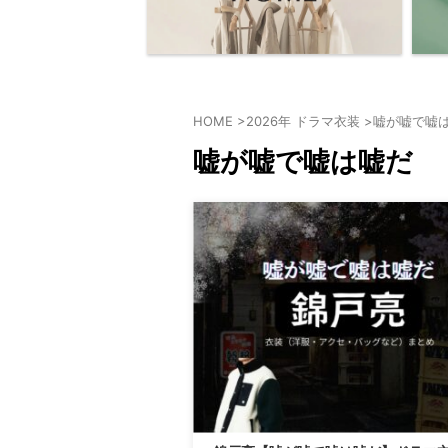
HOME
>
2026年 ドラマ衣装
>
嘘が嘘で嘘
嘘が嘘で嘘は嘘だ