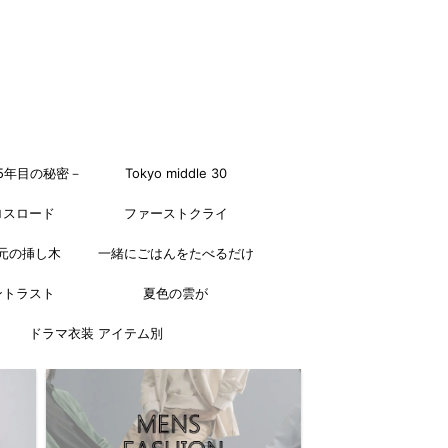
5年目の秘密－
Tokyo middle 30
ロスロード
ファーストクライ
元の挿し木
一緒にごはんをたべるだけ
ントラスト
夏色の雲が
ドラマ衣装 アイテム別