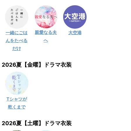
親愛なる夫
一緒にごは
大空港
へ
んをたべる
だけ
2026夏【金曜】ドラマ衣装
Tシャツが
乾くまで
2026夏【土曜】ドラマ衣装