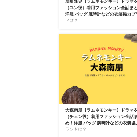
反町隆史【ラムネモンキー】ドラマ
（ユン役）着用ファッション全話ま
洋服 バッグ 腕時計などの衣装協力ブ
ドは？
【ラムネモンキー】反町隆史さん（よしい
役）の衣装・服装（服･バッグ･アクセ・靴
やドラマファッションのコーデを着用シー
コーデ別に紹介♪
大森南朋【ラムネモンキー】ドラマ
（チェン役）着用ファッション全話
め！洋服 バッグ 腕時計などの衣装協
ランドは？