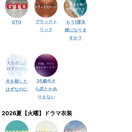
ブラックト
GTO
もう1度夫
リック
婦になりま
すか？
35歳今さ
夫を殺した
ら恋とかあ
はずなのに
りえない
2026夏【火曜】ドラマ衣装