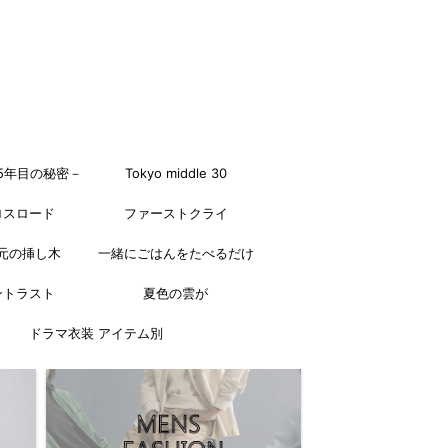
5年目の秘密－
Tokyo middle 30
ロスロード
ファーストクライ
元の挿し木
一緒にごはんをたべるだけ
ントラスト
夏色の雲が
ドラマ衣装 アイテム別