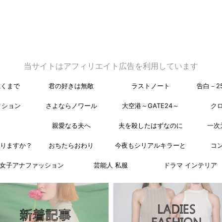
当サイトはアフィリエイト広告を利用しています
乾くまで
君の好きは無敵
ラストノート
告白－2
クション
さよならノワール
大空港～GATE24～
ク
親愛なる夫へ
夫を殺したはずなのに
一次
なりますか？
おちたらおわり
今夜もシリアルキラーと
コ
女子アナファッション
芸能人 私服
ドラマ インテリア