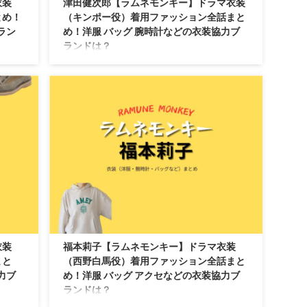
衣装
津田健次郎【ラムネモンキー】ドラマ衣装
とめ！
（キンポー役）着用ファッション全話まと
ラン
め！洋服 バッグ 腕時計などの衣装協力ブ
ランドは？
ゆうた
【ラムネモンキー】津田健次郎さん（きくはらき
など）
すけ役）の衣装・服装（服･バッグ･アクセ・靴な
ン別・
ど）やドラマファッションのコーデを着用シーン
別・コーデ別に紹介♪
衣装
福本莉子【ラムネモンキー】ドラマ衣装
まと
（西野白馬役）着用ファッション全話まと
力ブ
め！洋服 バッグ アクセなどの衣装協力ブ
ランドは？