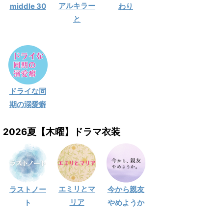
アルキラー
middle 30
わり
と
ドライな同
期の溺愛癖
2026夏【木曜】ドラマ衣装
エミリとマ
ラストノー
今から親友
リア
ト
やめようか