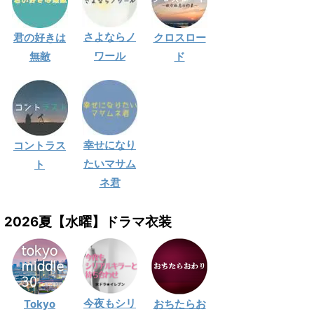
さよならノ
君の好きは
クロスロー
ワール
無敵
ド
幸せになり
コントラス
たいマサム
ト
ネ君
2026夏【水曜】ドラマ衣装
今夜もシリ
Tokyo
おちたらお