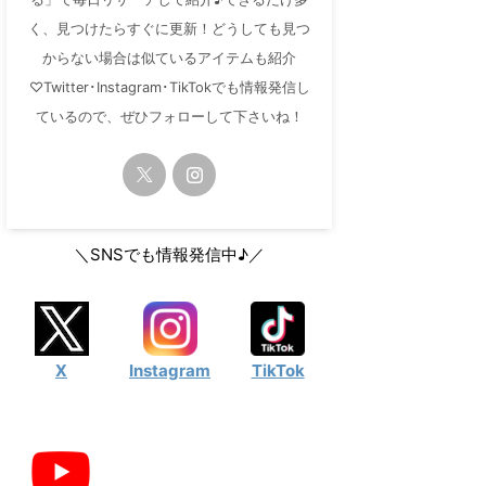
く、見つけたらすぐに更新！どうしても見つ
からない場合は似ているアイテムも紹介
♡Twitter･Instagram･TikTokでも情報発信し
ているので、ぜひフォローして下さいね！
＼SNSでも情報発信中♪／
X
Instagram
TikTok