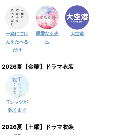
親愛なる夫
一緒にごは
大空港
へ
んをたべる
だけ
2026夏【金曜】ドラマ衣装
Tシャツが
乾くまで
2026夏【土曜】ドラマ衣装