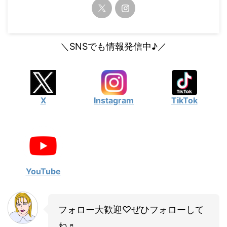
・
山田裕貴
・
田中圭
＼SNSでも情報発信中♪／
・
女子アナ衣装
・
バラエティ番組衣裳
X
Instagram
TikTok
YouTube
フォロー大歓迎♡ぜひフォローして
ね♬