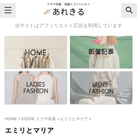
＼芸能人名・ドラマ名で検索♪／
当サイトはアフィリエイト広告を利用しています
気になるドラマ名や芸能人名でおし
ゃれなドラマ衣装・ファッションを
チェックしてね♪
【よく検索されてる女性芸能人】
・
有村架純
HOME
>
2026年 ドラマ衣装
>
エミリとマリア
>
・
広瀬すず
エミリとマリア
・
川口春奈