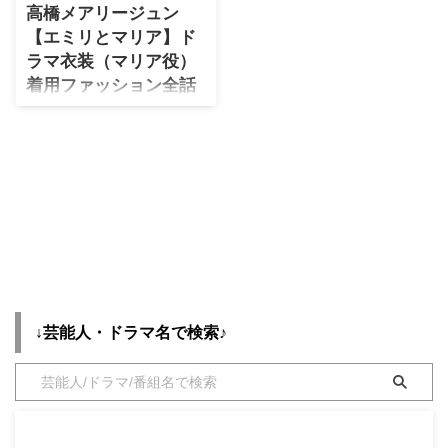
者が着用している、 を衣装協力
高橋メアリージュン
のブランドからリサーチして紹介
・
木南晴夏
【エミリとマリア】ド
♪ 第1話〜最終回まで、着用シー
・
今田美桜
ラマ衣装（マリア役）
ン別・コーデ別にドラマファッシ
ョンをまとめていきます♪ 着用ア
着用ファッション全話
・
清原果耶
イテムが不明の場合や在庫切れの
まとめ！洋服 バッグ ア
・
菜々緒
場合、デザインが似ているアイテ
クセなどの衣装協力ブ
ムも紹介！ ↓他のキャストのド
・
森七菜
ランドは？
ラマの服装はこちらから♪ &n ...
・
吉川愛
【マリアとマリア】高橋メアリー
ジュンさん（マリア役）の衣装・
・
見上愛
服装（服･バッグ･アクセ・靴な
ど）やドラマファッションのコー
・
出口夏希
デを着用シーン別・コーデ別に紹
・
田辺桃子
介♪
・
滝沢カレン
↓芸能人・ドラマ名で検索♪
・
トリンドル玲奈
・
深田恭子
・
芳根京子
・
北川景子