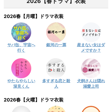
2026【春ドラマ】衣装
2026春【月曜】ドラマ衣装
サバ缶、宇宙へ
銀河の一票
産まない女はダ
行く
メですか？
やたらやらしい
多すぎる恋と殺
犬飼さんは隠れ
深見くん
人
溺愛上司
2026春【火曜】ドラマ衣装