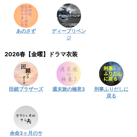
あのさず
ディープリベン
ジ
2026春【金曜】ドラマ衣装
田鎖ブラザーズ
週末旅の極意3
刑事ふりだしに
戻る
余命3ヶ月のサ