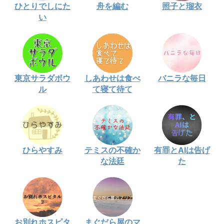
ひとりでしにた
舟を編む
照子と瑠衣
い
東京サラダボウ
しあわせは食べ
バニラな毎日
ル
て寝て待て
ひらやすみ
テミスの不確か
有罪とAIは告げ
な法廷
た
お別れホスピタ
まぐだら屋のマ