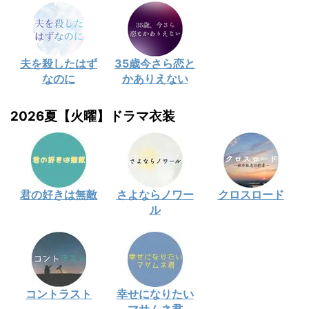
夫を殺したはず
35歳今さら恋と
なのに
かありえない
2026夏【火曜】ドラマ衣装
君の好きは無敵
さよならノワー
クロスロード
ル
コントラスト
幸せになりたい