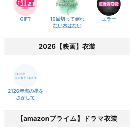
GIFT
10回切って倒れ
エラー
ない木はない
2026【映画】衣装
2126年海の星を
さがして
【amazonプライム】ドラマ衣装