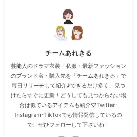
・
橋本環奈
【よく検索されてる男性芸能人】
・
目黒蓮
・
京本大我
チームあれきる
・
松村北斗
芸能人のドラマ衣装・私服・最新ファッション
・
赤楚衛二
のブランド名・購入先を「チームあれきる」で
・
木村拓哉（キムタク）
毎日リサーチして紹介♪できるだけ多く、見つ
・
佐藤健
けたらすぐに更新！どうしても見つからない場
・
玉森裕太
合は似ているアイテムも紹介♡Twitter･
・
岡田将生
Instagram･TikTokでも情報発信しているの
・
永瀬廉
で、ぜひフォローして下さいね！
・
平野紫耀
・
松下洸平