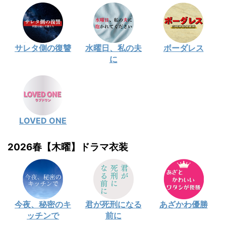
サレタ側の復讐
水曜日、私の夫
ボーダレス
に
LOVED ONE
2026春【木曜】ドラマ衣装
今夜、秘密のキ
君が死刑になる
あざかわ優勝
ッチンで
前に