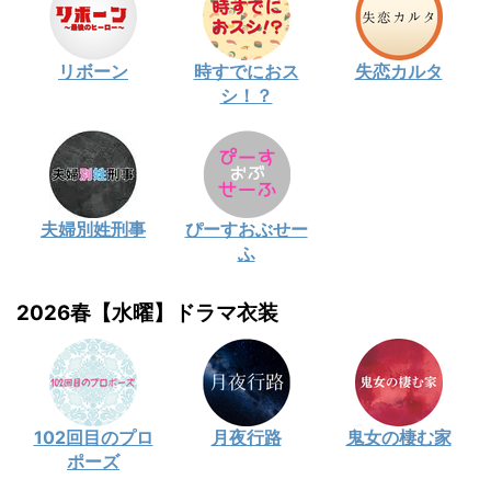
リボーン
時すでにおス
失恋カルタ
シ！？
夫婦別姓刑事
ぴーすおぶせー
ふ
2026春【水曜】ドラマ衣装
102回目のプロ
月夜行路
鬼女の棲む家
ポーズ