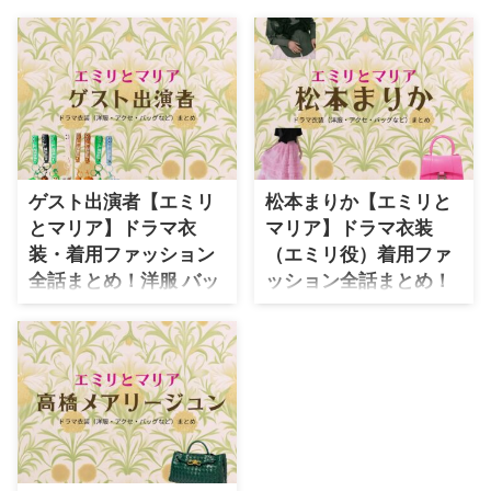
・
石原さとみ
・
広瀬アリス
・
松本若菜
・
永野芽郁
・
波瑠
ゲスト出演者【エミリ
松本まりか【エミリと
・
奈緒
とマリア】ドラマ衣
マリア】ドラマ衣装
・
高畑充希
装・着用ファッション
（エミリ役）着用ファ
・
さとうほなみ
全話まとめ！洋服 バッ
ッション全話まとめ！
グ アクセなどの衣装協
洋服 バッグ アクセなど
・
前田敦子
力ブランドは？
の衣装協力ブランド
・
水川あさみ
は？
ドラマ【エミリとマリア】でゲス
・
田中みな実
ト出演者に衣装協力されているド
【エミリとマリア】松本まりかさ
ラマの服装（ファッション・コー
ん（エミリ役）の衣装・服装
・
松岡茉優
デ）の「ブランド」や「購入先」
（服･バッグ･アクセ・靴など）や
・
福原遥
の情報をまとめています♪ ドラ
ドラマファッションのコーデを着
マ【エミリとマリア】ゲスト出演
用シーン別・コーデ別に紹介♪
・
小芝風花