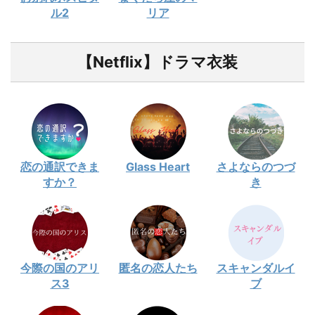
ル2
リア
【Netflix】ドラマ衣装
恋の通訳できま
Glass Heart
さよならのつづ
すか？
き
今際の国のアリ
匿名の恋人たち
スキャンダルイ
ス3
ブ