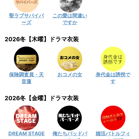
聖ラブサバイバ
この愛は間違い
ーズ
ですか
2026冬【木曜】ドラマ衣装
保険調査員・天
おコメの女
身代金は誘拐で
音蓮
す
2026冬【金曜】ドラマ衣装
DREAM STAGE
俺たちバッドバ
婚活バトルフィ