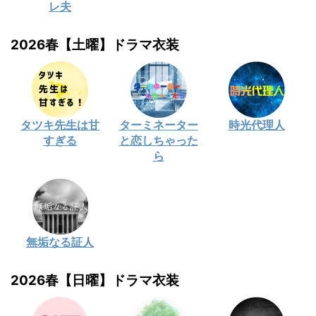
レ夫
2026春【土曜】ドラマ衣装
タツキ先生は甘
ターミネーター
時光代理人
すぎる
と恋しちゃった
ら
無垢なる証人
2026春【日曜】ドラマ衣装