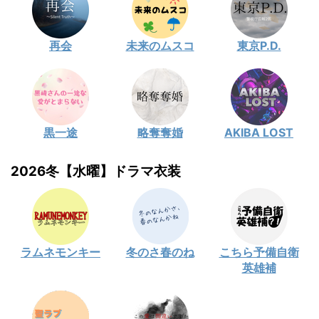
再会
未来のムスコ
東京P.D.
黒一途
略奪奪婚
AKIBA LOST
2026冬【水曜】ドラマ衣装
ラムネモンキー
冬のさ春のね
こちら予備自衛
英雄補