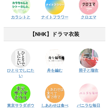
カラシトと
ナイトフラワー
クロエマ
【NHK】ドラマ衣装
ひとりでしにた
舟を編む
照子と瑠衣
い
東京サラダボウ
しあわせは食べ
バニラな毎日