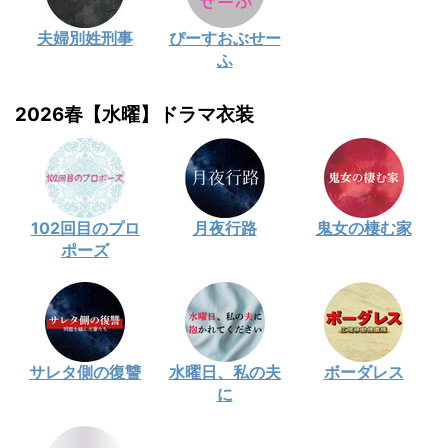
夫婦別姓刑事
ぴーすおぶせー
ふ
2026春【水曜】ドラマ衣装
102回目のプロ
月夜行路
鬼女の棲む家
ポーズ
サレタ側の復讐
水曜日、私の夫
ボーダレス
に