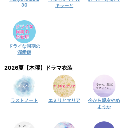
30
キラーと
ドライな同期の
溺愛癖
2026夏【木曜】ドラマ衣装
ラストノート
エミリとマリア
今から親友やめ
ようか