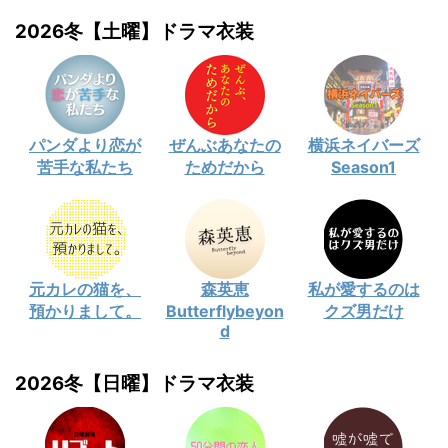
2026冬【土曜】ドラマ衣装
パンダより恋が
ぜんぶあなたの
横浜ネイバーズ
苦手な私たち
ためだから
Season1
元カレの猫を、
森英恵
私が愛するのは
預かりまして。
Butterflybeyon
クズ男だけ
d
2026冬【日曜】ドラマ衣装