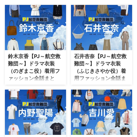
・
石原さとみ
・
広瀬アリス
・
松本若菜
・
永野芽郁
・
波瑠
鈴木京香【PJ～航空救
石井杏奈【PJ～航空救
・
奈緒
難団～】ドラマ衣装
難団～】ドラマ衣装
・
高畑充希
（のぎまこ役）着用フ
（ふじきさやか役）着
・
さとうほなみ
ァッション全話まと
用ファッション全話ま
め！洋服 バッグ アクセ
とめ！洋服 バッグ アク
・
前田敦子
などの衣装協力ブラン
セなどの衣装協力ブラ
・
水川あさみ
ドは？
ンドは？
・
田中みな実
ドラマ【PJ～航空救難団～（パ
【PJ～航空救難団～】石井杏奈
ラレスキュージャンパー こうく
さん（ふじきさやか役）の衣装・
・
松岡茉優
うきゅうなんだん】で 鈴木京香
服装（服･バッグ･アクセ・靴な
・
福原遥
（すずききょうか）さんが演じる
ど）やドラマファッションのコー
乃木真子（のぎまこ）役に衣装協
デを着用シーン別・コーデ別に紹
・
小芝風花