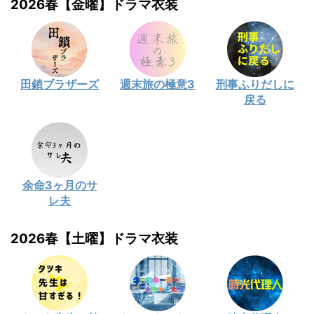
2026春【金曜】ドラマ衣装
田鎖ブラザーズ
週末旅の極意3
刑事ふりだしに
戻る
余命3ヶ月のサ
レ夫
2026春【土曜】ドラマ衣装