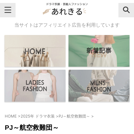
＼芸能人名・ドラマ名で検索♪／
当サイトはアフィリエイト広告を利用しています
気になるドラマ名や芸能人名でおし
ゃれなドラマ衣装・ファッションを
チェックしてね♪
【よく検索されてる女性芸能人】
・
有村架純
HOME
>
2025年 ドラマ衣装
>
PJ～航空救難団～
>
・
広瀬すず
PJ～航空救難団～
・
川口春奈