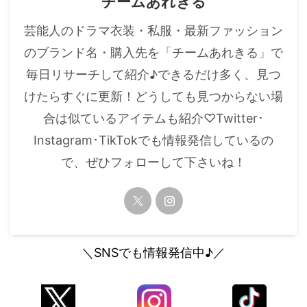
チームあれきる
・
山田裕貴
芸能人のドラマ衣装・私服・最新ファッション
・
田中圭
のブランド名・購入先を「チームあれきる」で
毎日リサーチして紹介♪できるだけ多く、見つ
・
女子アナ衣装
けたらすぐに更新！どうしても見つからない場
・
バラエティ番組衣裳
合は似ているアイテムも紹介♡Twitter･
Instagram･TikTokでも情報発信しているの
で、ぜひフォローして下さいね！
＼SNSでも情報発信中♪／