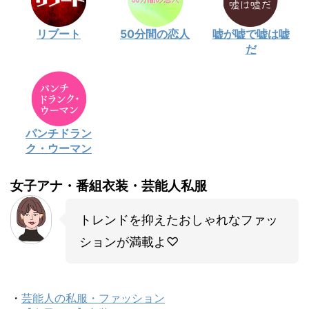
リブート
50分間の恋人
嘘が嘘で嘘は嘘
だ
パンチドラン
ク・ウーマン
女子アナ・番組衣装・芸能人私服
トレンドを抑えたおしゃれなファッ
ションが満載よ♡
・
芸能人の私服・ファッション