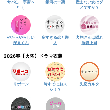
サバ缶、宇宙へ
銀河の一票
産まない女はダ
行く
メですか？
やたらやらしい
多すぎる恋と殺
犬飼さんは隠れ
深見くん
人
溺愛上司
2026春【火曜】ドラマ衣装
リボーン
時すでにおス
失恋カルタ
シ！？