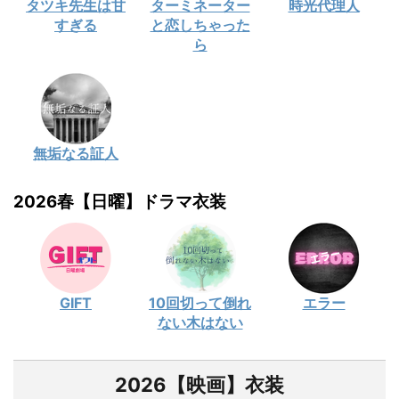
タツキ先生は甘
ターミネーター
時光代理人
すぎる
と恋しちゃった
ら
無垢なる証人
2026春【日曜】ドラマ衣装
GIFT
10回切って倒れ
エラー
ない木はない
2026【映画】衣装