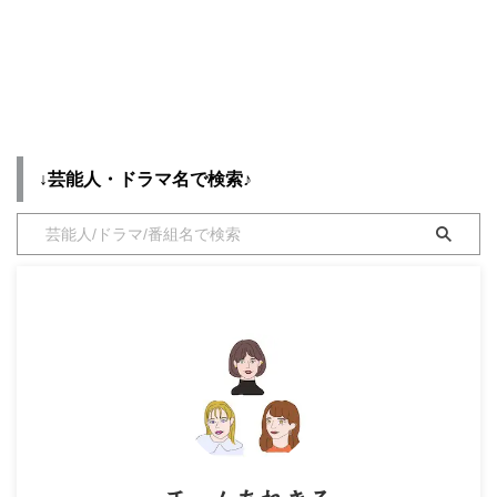
【PJ～航空救難団～】神尾楓珠
・
橋本環奈
さん（さわいじん役）の衣装・服
装（服･バッグ･アクセ・靴など）
やドラマファッションのコーデを
【よく検索されてる男性芸能人】
着用シーン別・コーデ別に紹介♪
・
目黒蓮
・
京本大我
↓芸能人・ドラマ名で検索♪
・
松村北斗
・
赤楚衛二
・
木村拓哉（キムタク）
・
佐藤健
・
玉森裕太
・
岡田将生
・
永瀬廉
・
平野紫耀
・
松下洸平