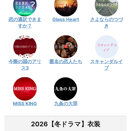
恋の通訳できま
Glass Heart
さよならのつづ
すか？
き
今際の国のアリ
匿名の恋人たち
スキャンダルイ
ス3
ブ
MISS KING
九条の大罪
2026【冬ドラマ】衣装