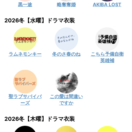
黒一途
略奪奪婚
AKIBA LOST
2026冬【水曜】ドラマ衣装
ラムネモンキー
冬のさ春のね
こちら予備自衛
英雄補
聖ラブサバイバ
この愛は間違い
ーズ
ですか
2026冬【木曜】ドラマ衣装