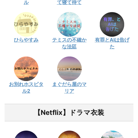
ル
て寝て待て
ひらやすみ
テミスの不確か
有罪とAIは告げ
な法廷
た
お別れホスピタ
まぐだら屋のマ
ル2
リア
【Netflix】ドラマ衣装