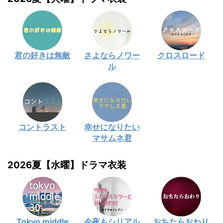
君の好きは無敵
さよならノワー
クロスロード
ル
コントラスト
幸せになりたい
マサムネ君
2026夏【水曜】ドラマ衣装
Tokyo middle
今夜もシリアル
おちたらおわり