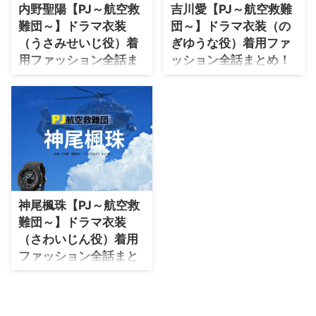
力されているドラマの服装（ファ
介♪
内野聖陽【PJ～航空救
吉川愛【PJ～航空救難
・
木南晴夏
ッション・コーデ）の「ブラン
難団～】ドラマ衣装
団～】ドラマ衣装（の
ド」や「購入先」の情報をまとめ
・
今田美桜
（うさみせいじ役）着
ぎゆうな役）着用ファ
ています♪ 鈴木京香すずききょ
用ファッション全話ま
ッション全話まとめ！
うかさんがドラマ【PJ～航空救
・
清原果耶
難団～】乃木真子のぎまこ役で着
とめ！洋服 バッグ 腕時
洋服 バッグ アクセなど
・
菜々緒
用している、 を衣装協力のブラ
計などの衣装協力ブラ
の衣装協力ブランド
ンドからリサーチして紹介♪ 第
・
森七菜
ンドは？
は？
1話〜最終回まで、着用シーン
・
吉川愛
【PJ～航空救難団～】内野聖陽
【PJ～航空救難団～】吉川愛さ
別・コーデ別にドラマファッショ
さん（うさみせいじ役）の衣装・
ん（のぎゆうな役）の衣装・服装
ンをまとめていきます♪ ...
・
見上愛
服装（服･バッグ･アクセ・靴な
（服･バッグ･アクセ・靴など）や
ど）やドラマファッションのコー
ドラマファッションのコーデを着
・
出口夏希
デを着用シーン別・コーデ別に紹
用シーン別・コーデ別に紹介♪
・
田辺桃子
介♪
神尾楓珠【PJ～航空救
・
滝沢カレン
難団～】ドラマ衣装
（さわいじん役）着用
・
トリンドル玲奈
ファッション全話まと
・
深田恭子
め！洋服 バッグ アクセ
・
芳根京子
などの衣装協力ブラン
ドは？
・
北川景子