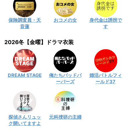
保険調査員・天
おコメの女
身代金は誘拐で
音蓮
す
2026冬【金曜】ドラマ衣装
DREAM STAGE
俺たちバッドバ
婚活バトルフィ
ーバーズ
ールド37
探偵さんリュッ
元科捜研の主婦
ク開いてますよ