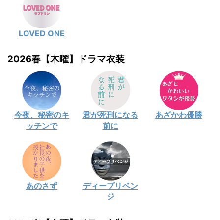
LOVED ONE
2026春【木曜】ドラマ衣装
今夜、秘密のキ
君が死刑になる
あざかわ優勝
ッチンで
前に
あのさず
ディープリベン
ジ