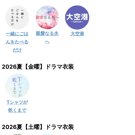
親愛なる夫
一緒にごは
大空港
へ
んをたべる
だけ
2026夏【金曜】ドラマ衣装
Tシャツが
乾くまで
2026夏【土曜】ドラマ衣装