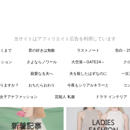
当サイトはアフィリエイト広告を利用しています
乾くまで
君の好きは無敵
ラストノート
告白－2
クション
さよならノワール
大空港～GATE24～
ク
親愛なる夫へ
夫を殺したはずなのに
一次
なりますか？
おちたらおわり
今夜もシリアルキラーと
コ
女子アナファッション
芸能人 私服
ドラマ インテリア