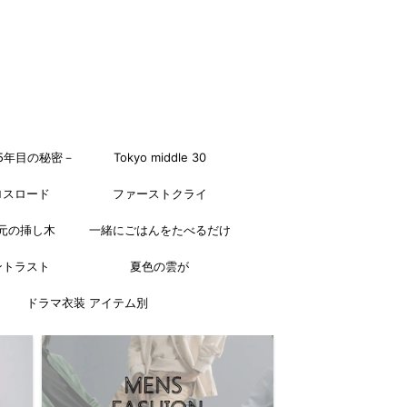
5年目の秘密－
Tokyo middle 30
ロスロード
ファーストクライ
元の挿し木
一緒にごはんをたべるだけ
ントラスト
夏色の雲が
ドラマ衣装 アイテム別