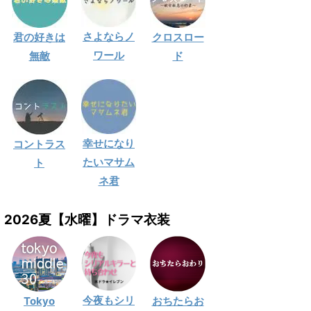
さよならノ
君の好きは
クロスロー
ワール
無敵
ド
幸せになり
コントラス
たいマサム
ト
ネ君
2026夏【水曜】ドラマ衣装
今夜もシリ
Tokyo
おちたらお