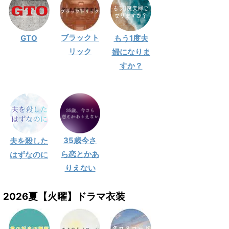
ブラックト
GTO
もう1度夫
リック
婦になりま
すか？
35歳今さ
夫を殺した
ら恋とかあ
はずなのに
りえない
2026夏【火曜】ドラマ衣装