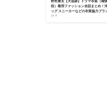
野村康太【大追跡】ドラマ衣装（城
役）着用ファッション全話まとめ！洋
ッグ スニーカーなどの衣装協力ブラ
は？
【大追跡〜警視庁SSBC強行犯係〜】野村
（じょうしんのすけ役）の衣装・服装（服･
グ･アクセ・靴など）やドラマファッション
デを着用シーン別・コーデ別に紹介♪