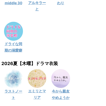
アルキラー
middle 30
わり
と
ドライな同
期の溺愛癖
2026夏【木曜】ドラマ衣装
エミリとマ
ラストノー
今から親友
リア
ト
やめようか