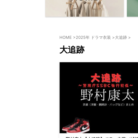
HOME
>
2025年 ドラマ衣装
>
大追跡
>
大追跡