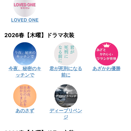
LOVED ONE
2026春【木曜】ドラマ衣装
今夜、秘密のキ
君が死刑になる
あざかわ優勝
ッチンで
前に
あのさず
ディープリベン
ジ