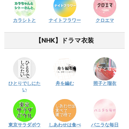
カラシトと
ナイトフラワー
クロエマ
【NHK】ドラマ衣装
ひとりでしにた
舟を編む
照子と瑠衣
い
東京サラダボウ
しあわせは食べ
バニラな毎日