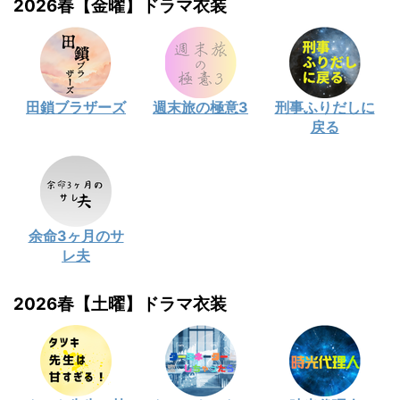
2026春【金曜】ドラマ衣装
田鎖ブラザーズ
週末旅の極意3
刑事ふりだしに
戻る
余命3ヶ月のサ
レ夫
2026春【土曜】ドラマ衣装