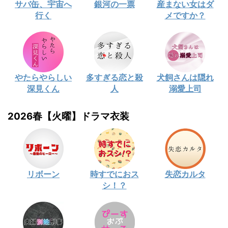
サバ缶、宇宙へ
銀河の一票
産まない女はダ
行く
メですか？
やたらやらしい
多すぎる恋と殺
犬飼さんは隠れ
深見くん
人
溺愛上司
2026春【火曜】ドラマ衣装
リボーン
時すでにおス
失恋カルタ
シ！？