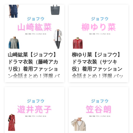
・
石原さとみ
・
広瀬アリス
・
松本若菜
・
永野芽郁
・
波瑠
山崎紘菜【ジョフウ】
柳ゆり菜【ジョフウ】
・
奈緒
ドラマ衣装（藤崎アカ
ドラマ衣装（サツキ
・
高畑充希
リ役）着用ファッショ
役）着用ファッション
・
さとうほなみ
ン全話まとめ！洋服 バ
全話まとめ！洋服 バッ
ッグ アクセなどの衣装
グ アクセなどの衣装協
・
前田敦子
協力ブランドは？
力ブランドは？
・
水川あさみ
【ジョフウ】山崎紘菜さん（ふじ
ドラマ【ジョフウ ～女性に××××
・
田中みな実
さきあかり役）の衣装・服装
って必要ですか？～】で柳ゆり菜
（服･バッグ･アクセ・靴など）や
（やなぎゆりな）さんが演じるサ
・
松岡茉優
ドラマファッションのコーデを着
ツキ（さつき）役に衣装協力され
・
福原遥
用シーン別・コーデ別に紹介♪
ているドラマの服装（ファッショ
ン・コーデ）の「ブランド」や
・
小芝風花