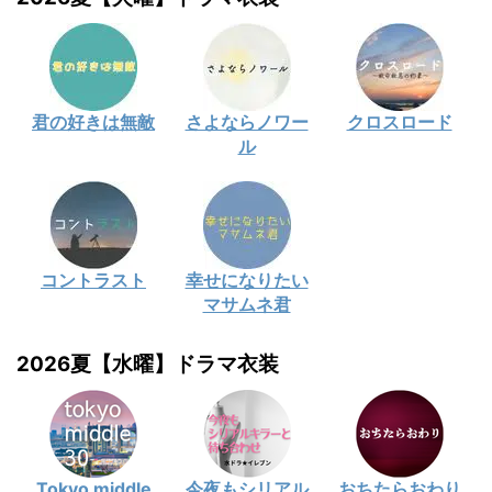
君の好きは無敵
さよならノワー
クロスロード
ル
コントラスト
幸せになりたい
マサムネ君
2026夏【水曜】ドラマ衣装
Tokyo middle
今夜もシリアル
おちたらおわり