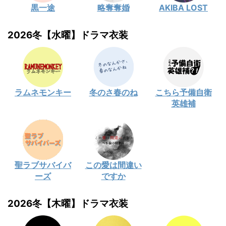
黒一途
略奪奪婚
AKIBA LOST
2026冬【水曜】ドラマ衣装
ラムネモンキー
冬のさ春のね
こちら予備自衛
英雄補
聖ラブサバイバ
この愛は間違い
ーズ
ですか
2026冬【木曜】ドラマ衣装