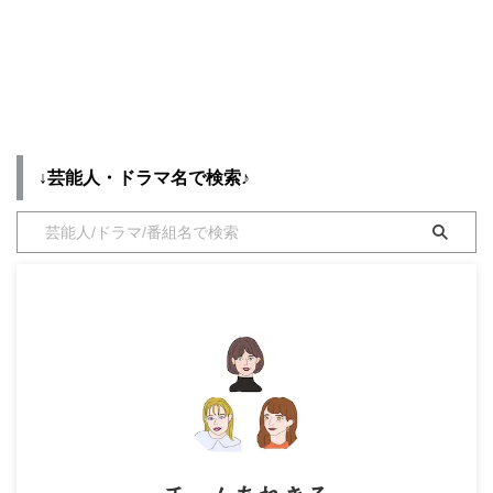
って必要ですか？～】で世古口凌
って必要ですか？～】で白戸達也
ンをまとめ ...
が不明の場合や在庫切れの ...
・
橋本環奈
（せこぐち りょう）さんが演じ
（しらと たつや）さんが演じる
るリリー（りりー）役に衣装協力
ユタカ（ゆたか）役に衣装協力さ
されているドラマの服装（ファッ
れているドラマの服装（ファッシ
【よく検索されてる男性芸能人】
ション・コーデ）の「ブランド」
ョン・コーデ）の「ブランド」や
や「購入先」の情報をまとめてい
「購入先」の情報をまとめていま
・
目黒蓮
ます♪ 世古口凌せこぐち りょう
す♪ 白戸達也しらと たつやさん
さんがドラマ【ジョフウ ～女性
がドラマ【ジョフウ ～女性に
・
京本大我
↓芸能人・ドラマ名で検索♪
に××××って必要ですか？～】リ
××××って必要ですか？～】ユタ
・
松村北斗
リーりりー役で着用している、
カゆたか役で着用している、 を
を衣装協力のブランドからリサー
衣装協力のブランドからリサーチ
・
赤楚衛二
チして紹介♪ 第1話〜最終回ま
して紹介♪ 第1話〜最終回まで、
・
木村拓哉（キムタク）
で、着用シーン別・コーデ別にド
着用シーン別・コーデ別にドラマ
ラマファッションをまとめていき
ファッションをまとめていきます
・
佐藤健
ます♪ 着用アイテムが不 ...
♪ 着用アイテムが不明の ...
・
玉森裕太
・
岡田将生
・
永瀬廉
・
平野紫耀
・
松下洸平