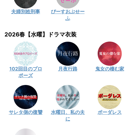
夫婦別姓刑事
ぴーすおぶせー
ふ
2026春【水曜】ドラマ衣装
102回目のプロ
月夜行路
鬼女の棲む家
ポーズ
サレタ側の復讐
水曜日、私の夫
ボーダレス
に