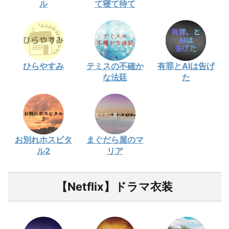
ル
て寝て待て
ひらやすみ
テミスの不確か
有罪とAIは告げ
な法廷
た
お別れホスピタ
まぐだら屋のマ
ル2
リア
【Netflix】ドラマ衣装