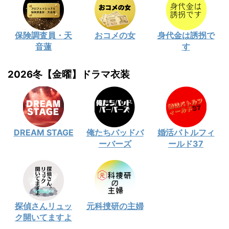
保険調査員・天
おコメの女
身代金は誘拐で
音蓮
す
2026冬【金曜】ドラマ衣装
DREAM STAGE
俺たちバッドバ
婚活バトルフィ
ーバーズ
ールド37
探偵さんリュッ
元科捜研の主婦
ク開いてますよ