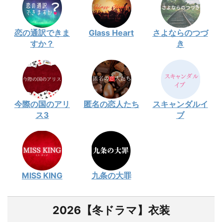
恋の通訳できま
Glass Heart
さよならのつづ
すか？
き
今際の国のアリ
匿名の恋人たち
スキャンダルイ
ス3
ブ
MISS KING
九条の大罪
2026【冬ドラマ】衣装