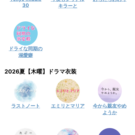
30
キラーと
ドライな同期の
溺愛癖
2026夏【木曜】ドラマ衣装
ラストノート
エミリとマリア
今から親友やめ
ようか