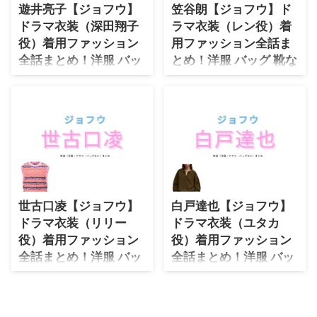
「購入先」の情報をまとめていま
遊井亮子【ジョフウ】
笠谷朗【ジョフウ】ド
す♪ 柳ゆり菜やなぎゆりなさん
・
木南晴夏
ドラマ衣装（深田翔子
ラマ衣装（レン役）着
がドラマ【ジョフウ ～女性に
・
今田美桜
役）着用ファッション
用ファッション全話ま
××××って必要ですか？～】サツ
キさつき役で着用している、 を
全話まとめ！洋服 バッ
とめ！洋服 バッグ 靴な
・
清原果耶
衣装協力のブランドからリサーチ
グ アクセなどの衣装協
どの衣装協力ブランド
・
菜々緒
して紹介♪ 第1話〜最終回ま
力ブランドは？
は？
で、着用シーン別・コーデ別にド
・
森七菜
ドラマ【ジョフウ ～女性に××××
ドラマ【ジョフウ ～女性に××××
ラマファッションをまとめていき
って必要ですか？～】で遊井亮子
って必要ですか？～】で笠谷朗
ます♪ 着用アイテ ...
・
吉川愛
（ゆういりょうこ）さんが演じる
（かさやあきら）さんが演じるレ
・
見上愛
深田翔子（ふかだしょうこ）役に
ン（れん）役に衣装協力されてい
衣装協力されているドラマの服装
るドラマの服装（ファッション・
・
出口夏希
（ファッション・コーデ）の「ブ
コーデ）の「ブランド」や「購入
・
田辺桃子
ランド」や「購入先」の情報をま
先」の情報をまとめています♪
世古口凌【ジョフウ】
白戸達也【ジョフウ】
とめています♪ 遊井亮子ゆうい
笠谷朗かさやあきらさんがドラマ
・
滝沢カレン
ドラマ衣装（リリー
ドラマ衣装（ユタカ
りょうこさんがドラマ【ジョフウ
【ジョフウ ～女性に××××って必
役）着用ファッション
役）着用ファッション
～女性に××××って必要ですか？
要ですか？～】レンれん役で着用
・
トリンドル玲奈
～】深田翔子ふかだしょうこ役で
している、 を衣装協力のブラン
全話まとめ！洋服 バッ
全話まとめ！洋服 バッ
・
深田恭子
着用している、 を衣装協力のブ
ドからリサーチして紹介♪ 第1
グ 靴などの衣装協力ブ
グ 靴などの衣装協力ブ
ランドからリサーチして紹介♪
話〜最終回まで、着用シーン別・
・
芳根京子
ランドは？
ランドは？
第1話〜最終回まで、着用シーン
コーデ別にドラマファッションを
ドラマ【ジョフウ ～女性に××××
ドラマ【ジョフウ ～女性に××××
・
北川景子
別・コーデ別にドラマファッショ
まとめていきます♪ 着用アイテム