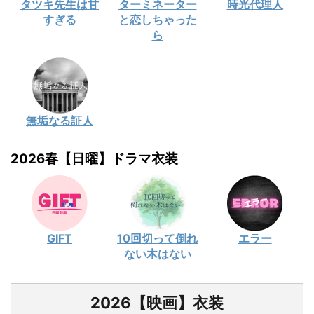
タツキ先生は甘
ターミネーター
時光代理人
すぎる
と恋しちゃった
ら
無垢なる証人
2026春【日曜】ドラマ衣装
GIFT
10回切って倒れ
エラー
ない木はない
2026【映画】衣装