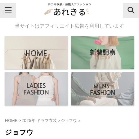
＼芸能人名・ドラマ名で検索♪／
当サイトはアフィリエイト広告を利用しています
気になるドラマ名や芸能人名でおし
ゃれなドラマ衣装・ファッションを
チェックしてね♪
【よく検索されてる女性芸能人】
・
有村架純
HOME
>
2025年 ドラマ衣装
>
ジョフウ
>
・
広瀬すず
ジョフウ
・
川口春奈