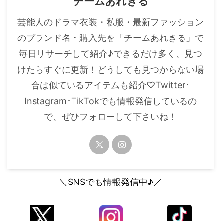
チームあれきる
・
山田裕貴
芸能人のドラマ衣装・私服・最新ファッション
・
田中圭
のブランド名・購入先を「チームあれきる」で
毎日リサーチして紹介♪できるだけ多く、見つ
・
女子アナ衣装
けたらすぐに更新！どうしても見つからない場
・
バラエティ番組衣裳
合は似ているアイテムも紹介♡Twitter･
Instagram･TikTokでも情報発信しているの
で、ぜひフォローして下さいね！
＼SNSでも情報発信中♪／