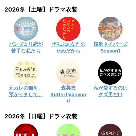
2026冬【土曜】ドラマ衣装
パンダより恋が
ぜんぶあなたの
横浜ネイバーズ
苦手な私たち
ためだから
Season1
元カレの猫を、
森英恵
私が愛するのは
預かりまして。
Butterflybeyon
クズ男だけ
d
2026冬【日曜】ドラマ衣装