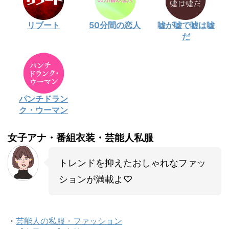
リブート
50分間の恋人
嘘が嘘で嘘は嘘
だ
パンチドラン
ク・ウーマン
女子アナ・番組衣装・芸能人私服
トレンドを抑えたおしゃれなファッ
ションが満載よ♡
・
芸能人の私服・ファッション