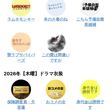
ラムネモンキー
冬のさ春のね
こちら予備自衛
英雄補
聖ラブサバイバ
この愛は間違い
ーズ
ですか
2026冬【木曜】ドラマ衣装
保険調査員・天
おコメの女
身代金は誘拐で
音蓮
す