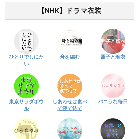
【NHK】ドラマ衣装
ひとりでしにた
舟を編む
照子と瑠衣
い
東京サラダボウ
しあわせは食べ
バニラな毎日
ル
て寝て待て