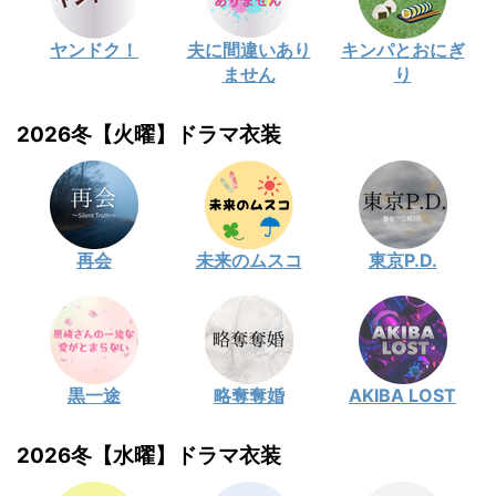
ヤンドク！
夫に間違いあり
キンパとおにぎ
ません
り
2026冬【火曜】ドラマ衣装
再会
未来のムスコ
東京P.D.
黒一途
略奪奪婚
AKIBA LOST
2026冬【水曜】ドラマ衣装