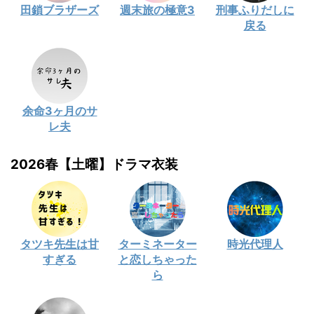
田鎖ブラザーズ
週末旅の極意3
刑事ふりだしに
戻る
余命3ヶ月のサ
レ夫
2026春【土曜】ドラマ衣装
タツキ先生は甘
ターミネーター
時光代理人
すぎる
と恋しちゃった
ら