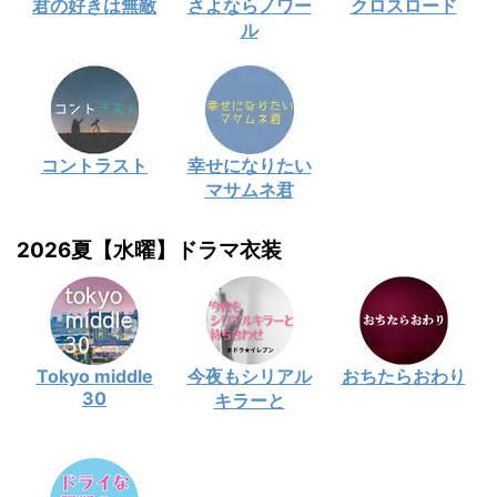
君の好きは無敵
さよならノワー
クロスロード
ル
コントラスト
幸せになりたい
マサムネ君
2026夏【水曜】ドラマ衣装
Tokyo middle
今夜もシリアル
おちたらおわり
30
キラーと