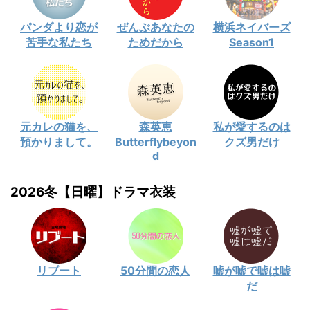
パンダより恋が
ぜんぶあなたの
横浜ネイバーズ
苦手な私たち
ためだから
Season1
元カレの猫を、
森英恵
私が愛するのは
預かりまして。
Butterflybeyon
クズ男だけ
d
2026冬【日曜】ドラマ衣装
リブート
50分間の恋人
嘘が嘘で嘘は嘘
だ