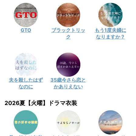
GTO
ブラックトリッ
もう1度夫婦に
ク
なりますか？
夫を殺したはず
35歳今さら恋と
なのに
かありえない
2026夏【火曜】ドラマ衣装