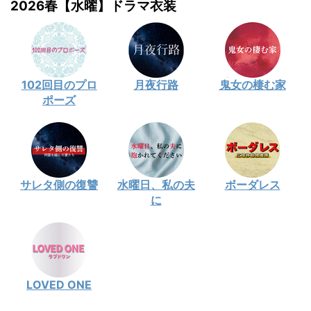
2026春【水曜】ドラマ衣装
102回目のプロ
月夜行路
鬼女の棲む家
ポーズ
サレタ側の復讐
水曜日、私の夫
ボーダレス
に
LOVED ONE