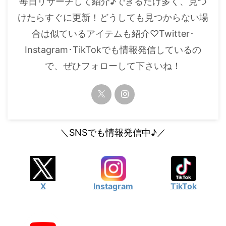
毎日リサーチして紹介♪できるだけ多く、見つ
・
橋本環奈
けたらすぐに更新！どうしても見つからない場
合は似ているアイテムも紹介♡Twitter･
【よく検索されてる男性芸能人】
Instagram･TikTokでも情報発信しているの
・
目黒蓮
で、ぜひフォローして下さいね！
・
京本大我
・
松村北斗
・
赤楚衛二
・
木村拓哉（キムタク）
＼SNSでも情報発信中♪／
・
佐藤健
・
玉森裕太
・
岡田将生
X
Instagram
TikTok
・
永瀬廉
・
平野紫耀
・
松下洸平