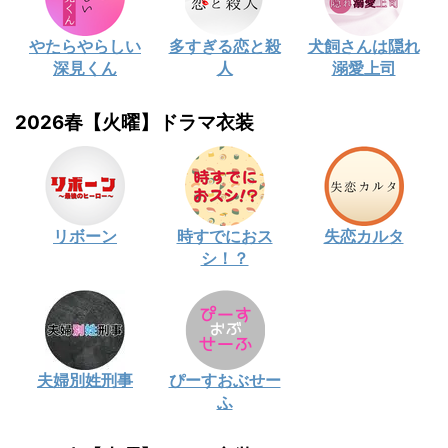
やたらやらしい
多すぎる恋と殺
犬飼さんは隠れ
深見くん
人
溺愛上司
2026春【火曜】ドラマ衣装
リボーン
時すでにおス
失恋カルタ
シ！？
夫婦別姓刑事
ぴーすおぶせー
ふ