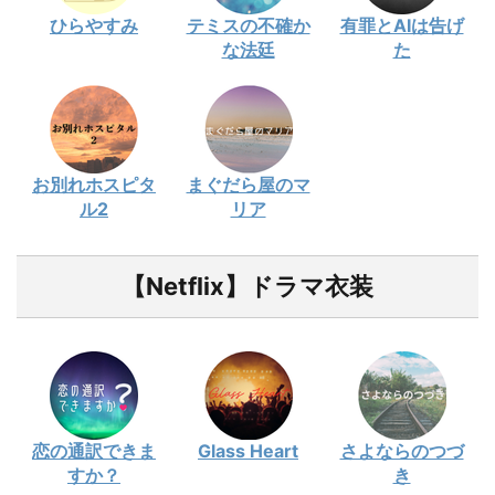
ひらやすみ
テミスの不確か
有罪とAIは告げ
な法廷
た
お別れホスピタ
まぐだら屋のマ
ル2
リア
【Netflix】ドラマ衣装
恋の通訳できま
Glass Heart
さよならのつづ
すか？
き