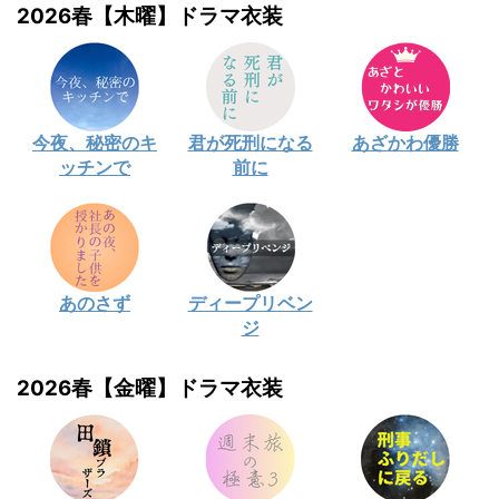
2026春【木曜】ドラマ衣装
今夜、秘密のキ
君が死刑になる
あざかわ優勝
ッチンで
前に
あのさず
ディープリベン
ジ
2026春【金曜】ドラマ衣装