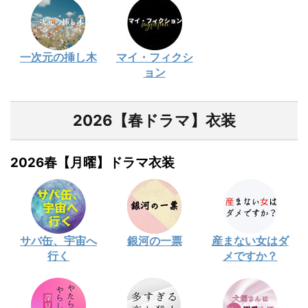
一次元の挿し木
マイ・フィクシ
ョン
2026【春ドラマ】衣装
2026春【月曜】ドラマ衣装
サバ缶、宇宙へ
銀河の一票
産まない女はダ
行く
メですか？