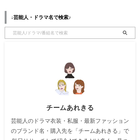
紹介♪
紹介♪
・
木南晴夏
↓芸能人・ドラマ名で検索♪
・
今田美桜
・
清原果耶
・
菜々緒
・
森七菜
・
吉川愛
・
見上愛
・
出口夏希
・
田辺桃子
・
滝沢カレン
チームあれきる
・
トリンドル玲奈
・
深田恭子
芸能人のドラマ衣装・私服・最新ファッション
・
芳根京子
のブランド名・購入先を「チームあれきる」で
・
北川景子