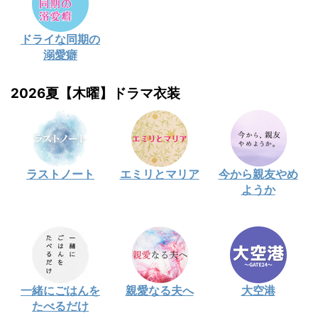
ドライな同期の
溺愛癖
2026夏【木曜】ドラマ衣装
ラストノート
エミリとマリア
今から親友やめ
ようか
一緒にごはんを
親愛なる夫へ
大空港
たべるだけ