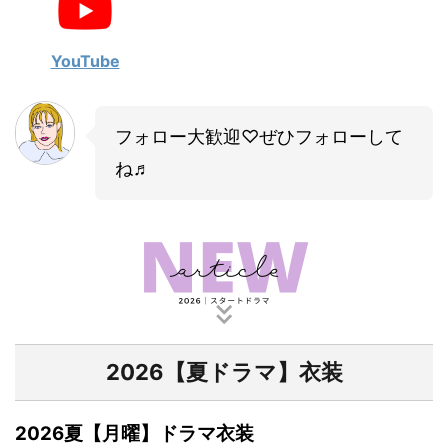
・
山田裕貴
・
田中圭
YouTube
・
女子アナ衣装
フォロー大歓迎♡ぜひフォローして
・
バラエティ番組衣裳
ね♬
2026【夏ドラマ】衣装
2026夏【月曜】ドラマ衣装