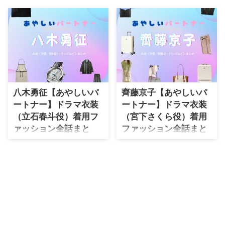
・
石原さとみ
・
広瀬アリス
・
松本若菜
・
永野芽郁
・
波瑠
八木勇征【あやしいパ
齊藤京子【あやしいパ
・
奈緒
ートナー】ドラマ衣装
ートナー】ドラマ衣装
・
高畑充希
（立石春斗役）着用フ
（宮下さくら役）着用
・
さとうほなみ
ァッション全話まと
ファッション全話まと
め！洋服 バッグ アクセ
め！洋服 バッグ アクセ
・
前田敦子
などの衣装協力ブラン
などの衣装協力ブラン
・
水川あさみ
ドは？
ドは？
・
田中みな実
【あやしいパートナー】八木勇征
【あやしいパートナー】齊藤京子
さん（たていしはると役）の衣
さん（みやしたさくら役）の衣
・
松岡茉優
装・服装（服･バッグ･アクセ・靴
装・服装（服･バッグ･アクセ・靴
・
福原遥
など）やドラマファッションのコ
など）やドラマファッションのコ
ーデを着用シーン別・コーデ別に
ーデを着用シーン別・コーデ別に
・
小芝風花