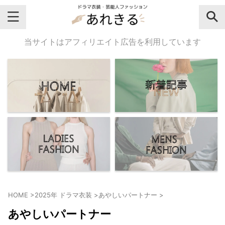
＼芸能人名・ドラマ名で検索♪／
当サイトはアフィリエイト広告を利用しています
気になるドラマ名や芸能人名でおし
ゃれなドラマ衣装・ファッションを
チェックしてね♪
【よく検索されてる女性芸能人】
・
有村架純
HOME
>
2025年 ドラマ衣装
>
あやしいパートナー
>
・
広瀬すず
あやしいパートナー
・
川口春奈