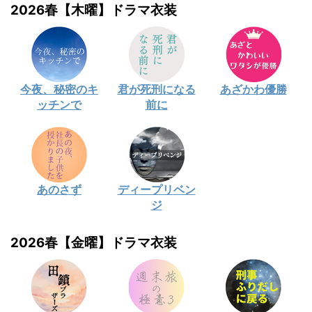
2026春【木曜】ドラマ衣装
今夜、秘密のキ
君が死刑になる
あざかわ優勝
ッチンで
前に
あのさず
ディープリベン
ジ
2026春【金曜】ドラマ衣装