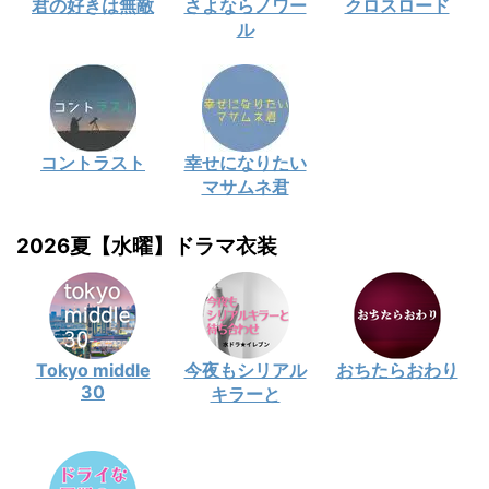
君の好きは無敵
さよならノワー
クロスロード
ル
コントラスト
幸せになりたい
マサムネ君
2026夏【水曜】ドラマ衣装
Tokyo middle
今夜もシリアル
おちたらおわり
30
キラーと