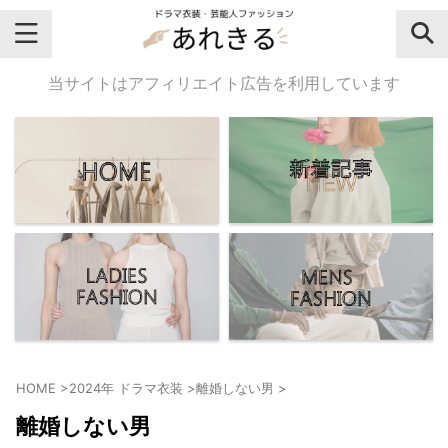
＼芸能人名・ドラマ名で検索♪／
当サイトはアフィリエイト広告を利用しています
気になるドラマ名や芸能人名でおし
ゃれなドラマ衣装・ファッションを
チェックしてね♪
【よく検索されてる女性芸能人】
・
有村架純
HOME
>
2024年 ドラマ衣装
>
離婚しない男
>
・
広瀬すず
離婚しない男
・
川口春奈