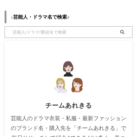
・
木南晴夏
↓芸能人・ドラマ名で検索♪
・
今田美桜
・
清原果耶
・
菜々緒
・
森七菜
・
吉川愛
・
見上愛
・
出口夏希
・
田辺桃子
・
滝沢カレン
チームあれきる
・
トリンドル玲奈
・
深田恭子
芸能人のドラマ衣装・私服・最新ファッション
・
芳根京子
のブランド名・購入先を「チームあれきる」で
・
北川景子