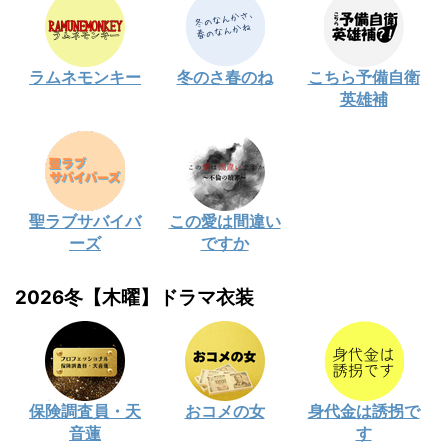
ラムネモンキー
冬のさ春のね
こちら予備自衛
英雄補
聖ラブサバイバ
この愛は間違い
ーズ
ですか
2026冬【木曜】ドラマ衣装
保険調査員・天
おコメの女
身代金は誘拐で
音蓮
す