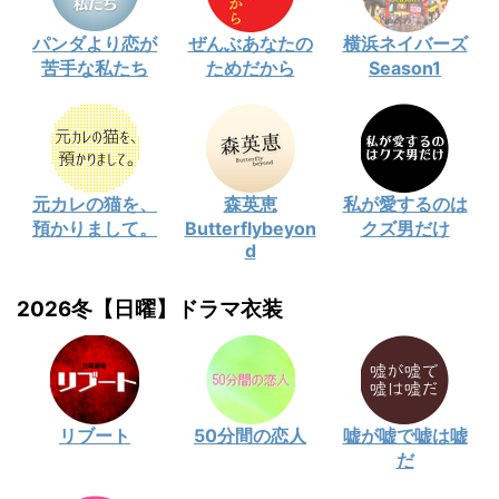
パンダより恋が
ぜんぶあなたの
横浜ネイバーズ
苦手な私たち
ためだから
Season1
元カレの猫を、
森英恵
私が愛するのは
預かりまして。
Butterflybeyon
クズ男だけ
d
2026冬【日曜】ドラマ衣装
リブート
50分間の恋人
嘘が嘘で嘘は嘘
だ