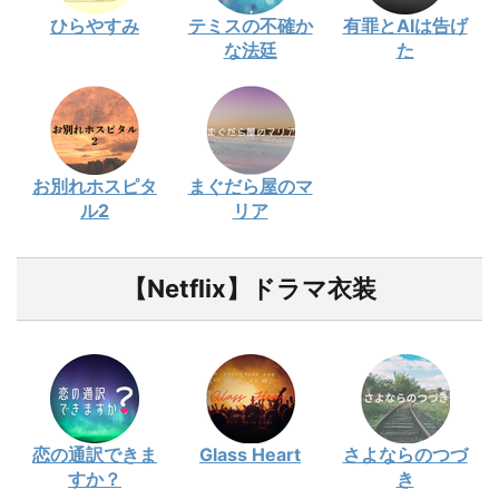
ひらやすみ
テミスの不確か
有罪とAIは告げ
な法廷
た
お別れホスピタ
まぐだら屋のマ
ル2
リア
【Netflix】ドラマ衣装
恋の通訳できま
Glass Heart
さよならのつづ
すか？
き