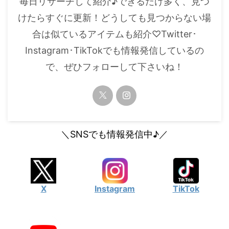
毎日リサーチして紹介♪できるだけ多く、見つ
・
橋本環奈
けたらすぐに更新！どうしても見つからない場
合は似ているアイテムも紹介♡Twitter･
【よく検索されてる男性芸能人】
Instagram･TikTokでも情報発信しているの
・
目黒蓮
で、ぜひフォローして下さいね！
・
京本大我
・
松村北斗
・
赤楚衛二
・
木村拓哉（キムタク）
＼SNSでも情報発信中♪／
・
佐藤健
・
玉森裕太
・
岡田将生
X
Instagram
TikTok
・
永瀬廉
・
平野紫耀
・
松下洸平