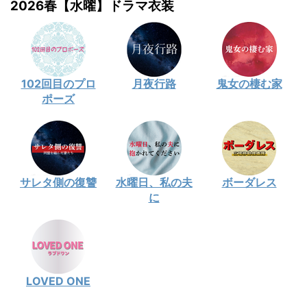
2026春【水曜】ドラマ衣装
102回目のプロ
月夜行路
鬼女の棲む家
ポーズ
サレタ側の復讐
水曜日、私の夫
ボーダレス
に
LOVED ONE