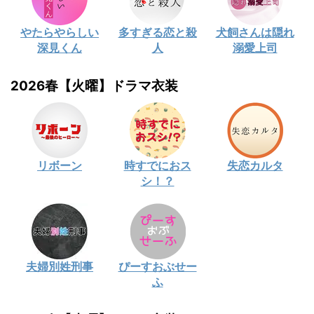
やたらやらしい
多すぎる恋と殺
犬飼さんは隠れ
深見くん
人
溺愛上司
2026春【火曜】ドラマ衣装
リボーン
時すでにおス
失恋カルタ
シ！？
夫婦別姓刑事
ぴーすおぶせー
ふ