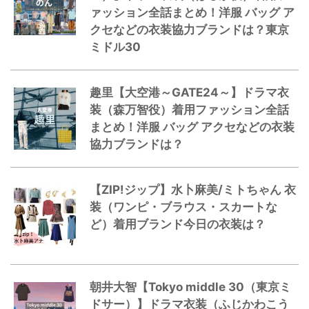
ァッション全話まとめ！洋服 バッグ ア
クセなどの衣装協力ブランドは？東京
ミドル30
趣里【大空港～GATE24～】ドラマ衣
装（森万智役）着用ファッション全話
まとめ！洋服 バッグ アクセなどの衣装
協力ブランドは？
【ZIP!ジップ】水卜麻美/ミトちゃん 衣
装（ワンピ・ブラウス・スカートな
ど）着用ブランド今日の衣装は？
朝井大智【Tokyo middle 30（東京ミ
ドサー）】ドラマ衣装（ふじかわこう