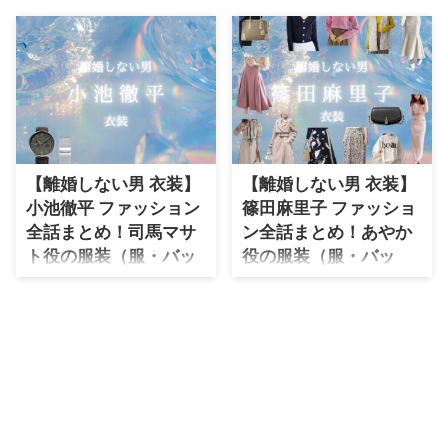
・
石原さとみ
・
広瀬アリス
・
松本若菜
・
永野芽郁
・
波瑠
【離婚しない男 衣装】
【離婚しない男 衣装】
・
奈緒
小池徹平 ファッション
篠田麻里子 ファッショ
・
高畑充希
全話まとめ！司馬マサ
ン全話まとめ！あやか
・
さとうほなみ
ト役の服装（服・バッ
役の服装（服・バッ
グ・靴など）衣装協力
グ・アクセ・靴など）
・
前田敦子
ブランドは？
衣装協力ブランドは？
・
水川あさみ
【離婚しない男】小池徹平さん
【離婚しない男】篠田麻里子さん
・
田中みな実
（しば まさと役）の衣装・服装
（おかたに あやか役）の衣装・
（服･バッグ･アクセ・靴など）や
服装（服･バッグ･アクセ・靴な
・
松岡茉優
ドラマファッションのコーデを着
ど）やドラマファッションのコー
・
福原遥
用シーン別・コーデ別に紹介♪
デを着用シーン別・コーデ別に紹
介♪
・
小芝風花