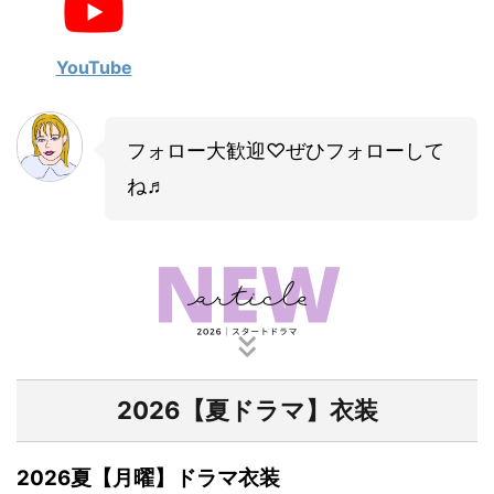
・
山田裕貴
・
田中圭
YouTube
・
女子アナ衣装
フォロー大歓迎♡ぜひフォローして
・
バラエティ番組衣裳
ね♬
2026【夏ドラマ】衣装
2026夏【月曜】ドラマ衣装