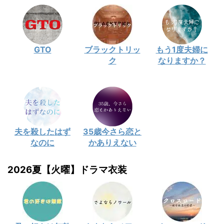
GTO
ブラックトリッ
もう1度夫婦に
ク
なりますか？
夫を殺したはず
35歳今さら恋と
なのに
かありえない
2026夏【火曜】ドラマ衣装