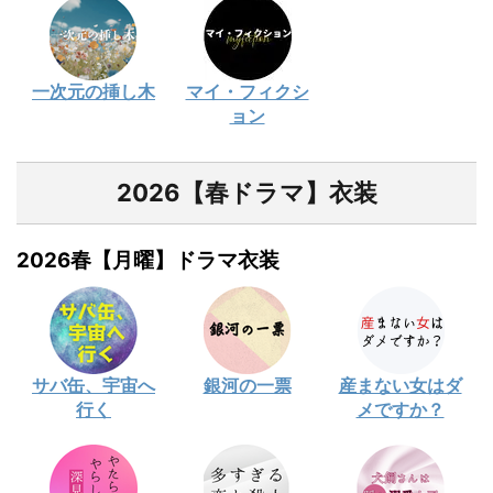
一次元の挿し木
マイ・フィクシ
ョン
2026【春ドラマ】衣装
2026春【月曜】ドラマ衣装
サバ缶、宇宙へ
銀河の一票
産まない女はダ
行く
メですか？