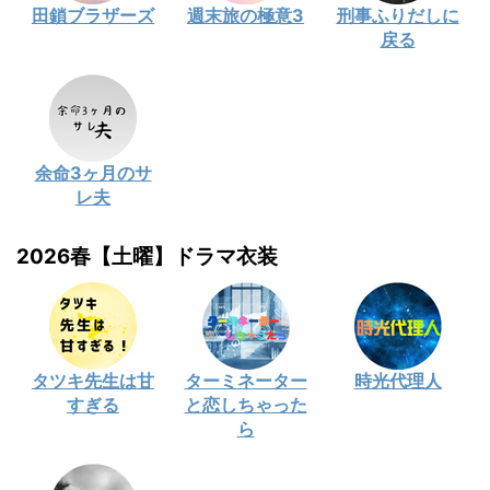
田鎖ブラザーズ
週末旅の極意3
刑事ふりだしに
戻る
余命3ヶ月のサ
レ夫
2026春【土曜】ドラマ衣装
タツキ先生は甘
ターミネーター
時光代理人
すぎる
と恋しちゃった
ら