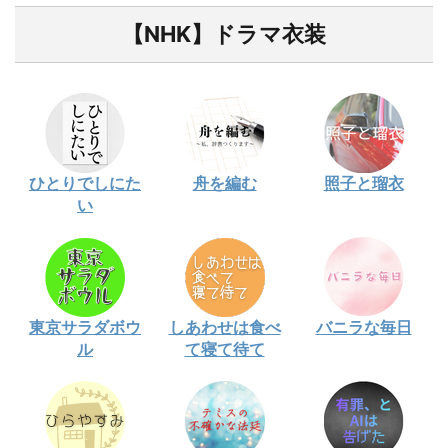
【NHK】ドラマ衣装
ひとりでしにた
舟を編む
照子と瑠衣
い
東京サラダボウ
しあわせは食べ
バニラな毎日
ル
て寝て待て