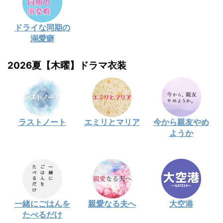
ドライな同期の
溺愛癖
2026夏【木曜】ドラマ衣装
ラストノート
エミリとマリア
今から親友やめ
ようか
一緒にごはんを
親愛なる夫へ
大空港
たべるだけ