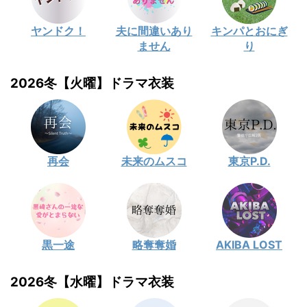
ヤンドク！
夫に間違いあり
キンパとおにぎ
ません
り
2026冬【火曜】ドラマ衣装
再会
未来のムスコ
東京P.D.
黒一途
略奪奪婚
AKIBA LOST
2026冬【水曜】ドラマ衣装