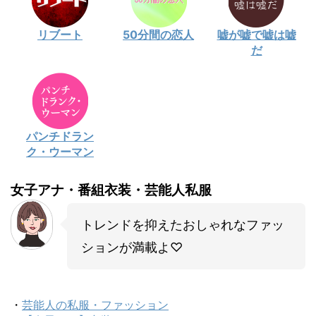
リブート
50分間の恋人
嘘が嘘で嘘は嘘
だ
パンチドラン
ク・ウーマン
女子アナ・番組衣装・芸能人私服
トレンドを抑えたおしゃれなファッ
ションが満載よ♡
・
芸能人の私服・ファッション