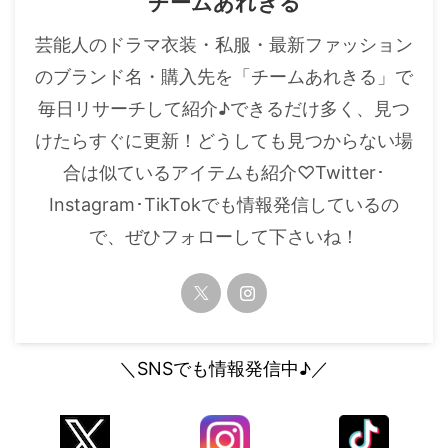
チームあれきる
・
山田裕貴
芸能人のドラマ衣装・私服・最新ファッション
・
田中圭
のブランド名・購入先を「チームあれきる」で
毎日リサーチして紹介♪できるだけ多く、見つ
・
女子アナ衣装
けたらすぐに更新！どうしても見つからない場
・
バラエティ番組衣裳
合は似ているアイテムも紹介♡Twitter･
Instagram･TikTokでも情報発信しているの
で、ぜひフォローして下さいね！
＼SNSでも情報発信中♪／