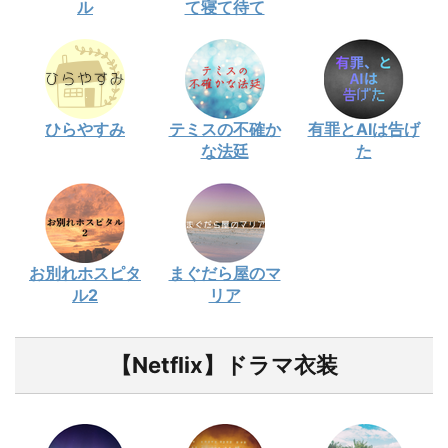
ル
て寝て待て
ひらやすみ
テミスの不確か
有罪とAIは告げ
な法廷
た
お別れホスピタ
まぐだら屋のマ
ル2
リア
【Netflix】ドラマ衣装