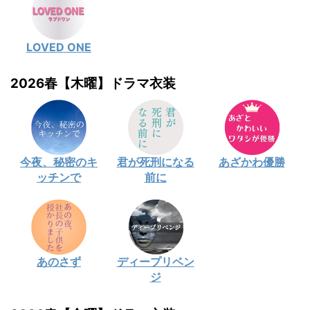
LOVED ONE
2026春【木曜】ドラマ衣装
今夜、秘密のキ
君が死刑になる
あざかわ優勝
ッチンで
前に
あのさず
ディープリベン
ジ