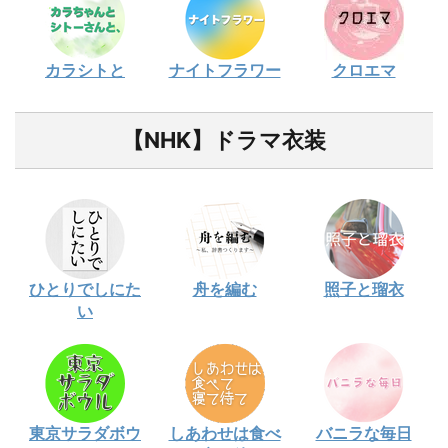
カラシトと
ナイトフラワー
クロエマ
【NHK】ドラマ衣装
ひとりでしにた
舟を編む
照子と瑠衣
い
東京サラダボウ
しあわせは食べ
バニラな毎日