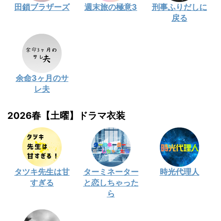
田鎖ブラザーズ
週末旅の極意3
刑事ふりだしに
戻る
余命3ヶ月のサ
レ夫
2026春【土曜】ドラマ衣装
タツキ先生は甘
ターミネーター
時光代理人
すぎる
と恋しちゃった
ら