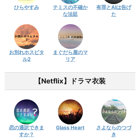
ひらやすみ
テミスの不確か
有罪とAIは告げ
な法廷
た
お別れホスピタ
まぐだら屋のマ
ル2
リア
【Netflix】ドラマ衣装
恋の通訳できま
Glass Heart
さよならのつづ
すか？
き