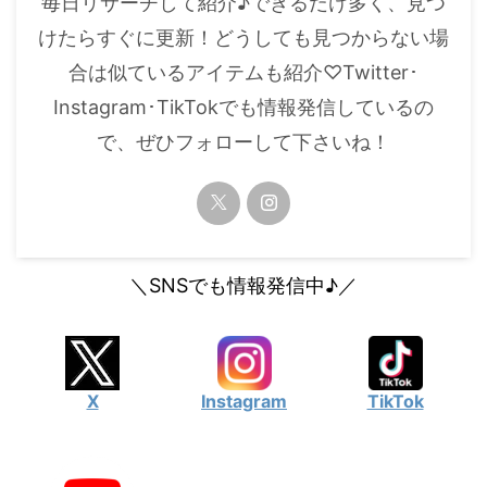
毎日リサーチして紹介♪できるだけ多く、見つ
・
橋本環奈
けたらすぐに更新！どうしても見つからない場
合は似ているアイテムも紹介♡Twitter･
【よく検索されてる男性芸能人】
Instagram･TikTokでも情報発信しているの
・
目黒蓮
で、ぜひフォローして下さいね！
・
京本大我
・
松村北斗
・
赤楚衛二
・
木村拓哉（キムタク）
＼SNSでも情報発信中♪／
・
佐藤健
・
玉森裕太
・
岡田将生
X
Instagram
TikTok
・
永瀬廉
・
平野紫耀
・
松下洸平