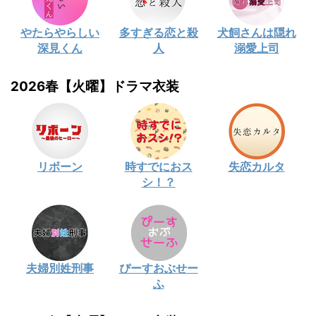
やたらやらしい
多すぎる恋と殺
犬飼さんは隠れ
深見くん
人
溺愛上司
2026春【火曜】ドラマ衣装
リボーン
時すでにおス
失恋カルタ
シ！？
夫婦別姓刑事
ぴーすおぶせー
ふ