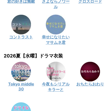
君の好きは無敵
さよならノワー
クロスロード
ル
コントラスト
幸せになりたい
マサムネ君
2026夏【水曜】ドラマ衣装
Tokyo middle
今夜もシリアル
おちたらおわり
30
キラーと