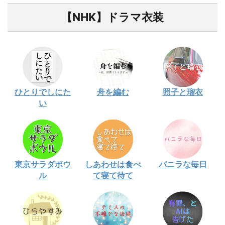
【NHK】ドラマ衣装
ひとりでしにた
舟を編む
照子と瑠衣
い
東京サラダボウ
しあわせは食べ
バニラな毎日
ル
て寝て待て