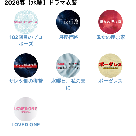
2026春【水曜】ドラマ衣装
102回目のプロ
月夜行路
鬼女の棲む家
ポーズ
サレタ側の復讐
水曜日、私の夫
ボーダレス
に
LOVED ONE