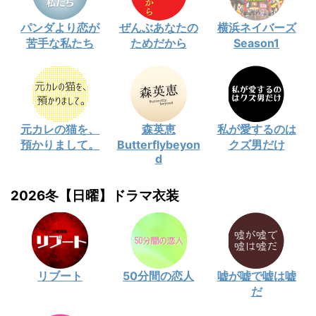
パンダより恋が
ぜんぶあなたの
横浜ネイバーズ
苦手な私たち
ためだから
Season1
元カレの猫を、
森英恵
私が愛するのは
預かりまして。
Butterflybeyon
クズ男だけ
d
2026冬【日曜】ドラマ衣装
リブート
50分間の恋人
嘘が嘘で嘘は嘘
だ