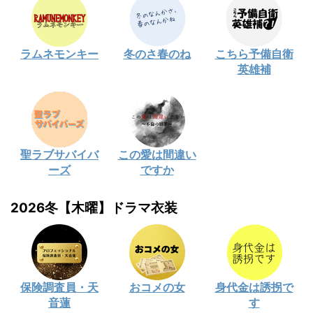
ラムネモンキー
冬のさ春のね
こちら予備自衛
英雄補
聖ラブサバイバ
この愛は間違い
ーズ
ですか
2026冬【木曜】ドラマ衣装
保険調査員・天
おコメの女
身代金は誘拐で
音蓮
す