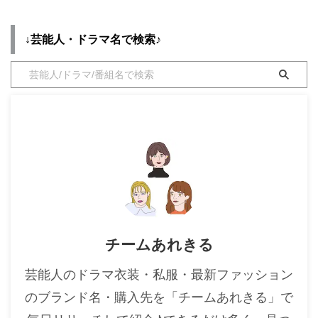
介♪
・
木南晴夏
↓芸能人・ドラマ名で検索♪
・
今田美桜
・
清原果耶
・
菜々緒
・
森七菜
・
吉川愛
・
見上愛
・
出口夏希
・
田辺桃子
・
滝沢カレン
チームあれきる
・
トリンドル玲奈
・
深田恭子
芸能人のドラマ衣装・私服・最新ファッション
・
芳根京子
のブランド名・購入先を「チームあれきる」で
・
北川景子