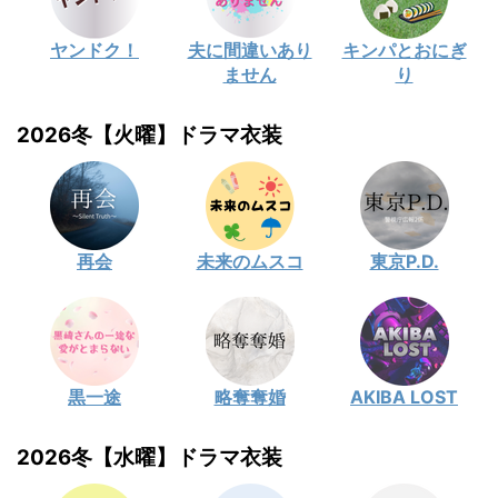
ヤンドク！
夫に間違いあり
キンパとおにぎ
ません
り
2026冬【火曜】ドラマ衣装
再会
未来のムスコ
東京P.D.
黒一途
略奪奪婚
AKIBA LOST
2026冬【水曜】ドラマ衣装