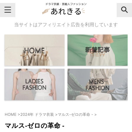
＼芸能人名・ドラマ名で検索♪／
当サイトはアフィリエイト広告を利用しています
気になるドラマ名や芸能人名でおし
ゃれなドラマ衣装・ファッションを
チェックしてね♪
【よく検索されてる女性芸能人】
・
有村架純
HOME
>
2024年 ドラマ衣装
>
マルス-ゼロの革命 -
>
・
広瀬すず
マルス-ゼロの革命 -
・
川口春奈