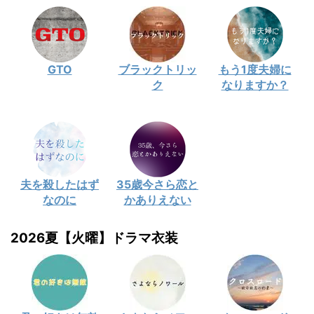
GTO
ブラックトリッ
もう1度夫婦に
ク
なりますか？
夫を殺したはず
35歳今さら恋と
なのに
かありえない
2026夏【火曜】ドラマ衣装