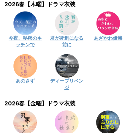
2026春【木曜】ドラマ衣装
今夜、秘密のキ
君が死刑になる
あざかわ優勝
ッチンで
前に
あのさず
ディープリベン
ジ
2026春【金曜】ドラマ衣装