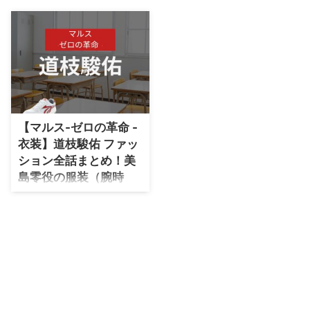
・
石原さとみ
・
広瀬アリス
・
松本若菜
・
永野芽郁
・
波瑠
【マルス-ゼロの革命 -
・
奈緒
衣装】道枝駿佑 ファッ
・
高畑充希
ション全話まとめ！美
・
さとうほなみ
島零役の服装（腕時
計・服・バッグ・靴な
・
前田敦子
ど）衣装協力ブランド
・
水川あさみ
は？
・
田中みな実
【マルス-ゼロの革命 -】道枝駿
佑さん（みしまぜろ役）の衣装・
・
松岡茉優
服装（服･バッグ･アクセ・靴な
・
福原遥
ど）やドラマファッションのコー
デを着用シーン別・コーデ別に紹
・
小芝風花