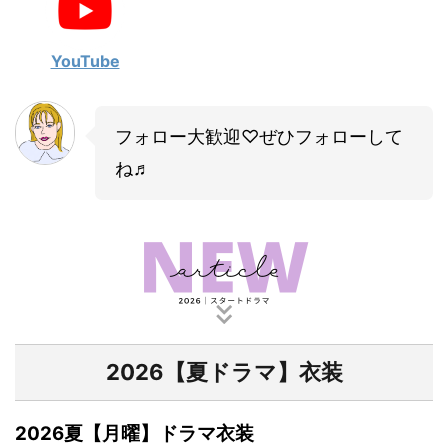
・
山田裕貴
・
田中圭
YouTube
・
女子アナ衣装
フォロー大歓迎♡ぜひフォローして
・
バラエティ番組衣裳
ね♬
2026【夏ドラマ】衣装
2026夏【月曜】ドラマ衣装