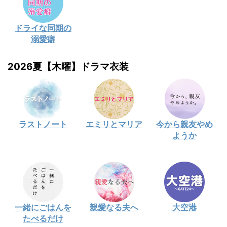
ドライな同期の
溺愛癖
2026夏【木曜】ドラマ衣装
ラストノート
エミリとマリア
今から親友やめ
ようか
一緒にごはんを
親愛なる夫へ
大空港
たべるだけ