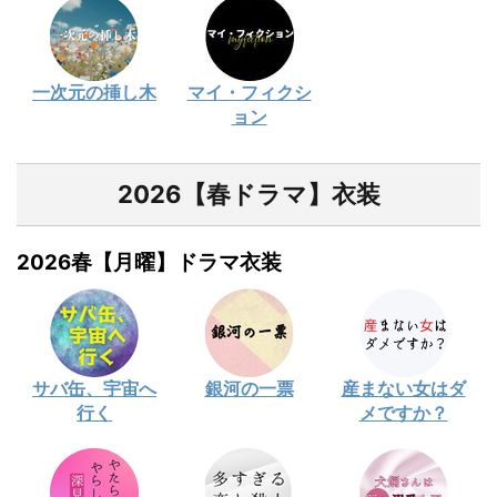
一次元の挿し木
マイ・フィクシ
ョン
2026【春ドラマ】衣装
2026春【月曜】ドラマ衣装
サバ缶、宇宙へ
銀河の一票
産まない女はダ
行く
メですか？