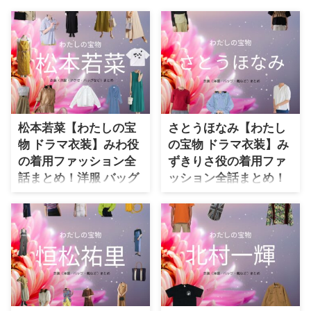
・
石原さとみ
・
広瀬アリス
・
松本若菜
・
永野芽郁
・
波瑠
松本若菜【わたしの宝
さとうほなみ【わたし
・
奈緒
物 ドラマ衣装】みわ役
の宝物 ドラマ衣装】み
・
高畑充希
の着用ファッション全
ずきりさ役の着用ファ
・
さとうほなみ
話まとめ！洋服 バッグ
ッション全話まとめ！
アクセなどの衣装協力
洋服 バッグ アクセなど
・
前田敦子
ブランドは？
のブランド&コーデ
・
水川あさみ
は？
【わたしの宝物】松本若菜さん
・
田中みな実
（かんざき みわ役）の衣装・服
ドラマ【わたしの宝物（わたしの
装（服･バッグ･アクセ・靴など）
たからもの）】でさとうほなみさ
・
松岡茉優
やドラマファッションのコーデを
んが演じる水木莉紗（みずき り
・
福原遥
着用シーン別・コーデ別に紹介♪
さ）役に衣装提供されているドラ
マの服装（ファッション・コー
・
小芝風花