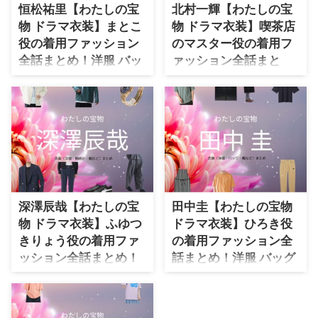
デ）の「ブランド」や「購入先」
恒松祐里【わたしの宝
北村一輝【わたしの宝
・
木南晴夏
の情報をまとめています♪ さと
物 ドラマ衣装】まとこ
物 ドラマ衣装】喫茶店
うほなみさんがドラマ【わたしの
・
今田美桜
役の着用ファッション
のマスター役の着用フ
宝物】水木莉紗みずき りさで着
全話まとめ！洋服 バッ
ァッション全話まと
用している、 を衣装協力のブラ
・
清原果耶
ンドからリサーチして紹介♪ 第1
グ アクセなどのブラン
め！洋服 バッグ 靴など
・
菜々緒
話〜最終回まで、着用シーン別・
ド&コーデは？
の衣装協力ブランド
コーデ別にドラマファッションを
・
森七菜
は？
ドラマ【わたしの宝物（わたしの
まとめていきます♪ 着用アイテム
たからもの）】で恒松祐里（つね
・
吉川愛
ドラマ【わたしの宝物（わたしの
が不明の場合や在庫切れの場合、
まつゆり）さんが演じる小森真琴
たからもの）】で北村一輝（きた
デザインが似ているアイテムも紹
・
見上愛
（こもりまこと）役に衣装提供さ
むら かずき）さんが演じる浅岡
介！ &nbs ...
れているドラマの服装（ファッシ
忠行（あさおか ただゆき）役に
・
出口夏希
ョン・コーデ）の「ブランド」や
衣装協力されているドラマの服装
・
田辺桃子
「購入先」の情報をまとめていま
（ファッション・コーデ）の「ブ
深澤辰哉【わたしの宝
田中圭【わたしの宝物
す♪ 恒松祐里つねまつゆりさん
ランド」や「購入先」の情報をま
・
滝沢カレン
物 ドラマ衣装】ふゆつ
ドラマ衣装】ひろき役
がドラマ【わたしの宝物】小森真
とめています♪ 北村一輝きたむ
きりょう役の着用ファ
の着用ファッション全
琴こもりまことで着用している、
・
トリンドル玲奈
ら かずきさんがドラマ【わたし
を衣装協力のブランドからリサー
ッション全話まとめ！
話まとめ！洋服 バッグ
の宝物】浅岡忠行あさおか ただ
・
深田恭子
チして紹介♪ 第1話〜最終回ま
ゆきで着用している、 を衣装協
洋服 バッグ 靴などのブ
靴などのブランド&コ
で、着用シーン別・コーデ別にド
力のブランドからリサーチして紹
・
芳根京子
ランド&コーデは？
ーデは？
ラマファッションをまとめていき
介♪ 第1話〜最終回まで、着用
【わたしの宝物】深澤辰哉さん
【わたしの宝物】田中圭さん（か
・
北川景子
ます♪ 着用アイテムが不明の場合
シーン別・コーデ別にドラマファ