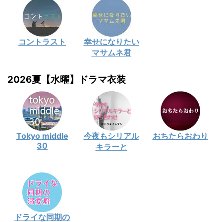
コントラスト
幸せになりたい
マサムネ君
2026夏【水曜】ドラマ衣装
Tokyo middle
今夜もシリアル
おちたらおわり
30
キラーと
ドライな同期の