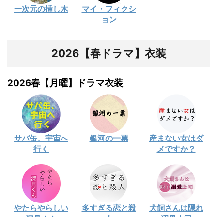
一次元の挿し木
マイ・フィクシ
ョン
2026【春ドラマ】衣装
2026春【月曜】ドラマ衣装
サバ缶、宇宙へ
銀河の一票
産まない女はダ
行く
メですか？
やたらやらしい
多すぎる恋と殺
犬飼さんは隠れ