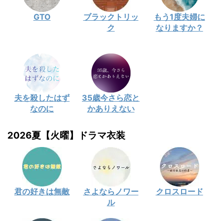
GTO
ブラックトリッ
もう1度夫婦に
ク
なりますか？
夫を殺したはず
35歳今さら恋と
なのに
かありえない
2026夏【火曜】ドラマ衣装
君の好きは無敵
さよならノワー
クロスロード
ル