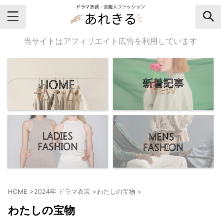
＼芸能人名・ドラマ名で検索♪／
当サイトはアフィリエイト広告を利用しています
気になるドラマ名や芸能人名でおし
ゃれなドラマ衣装・ファッションを
チェックしてね♪
【よく検索されてる女性芸能人】
・
有村架純
HOME
>
2024年 ドラマ衣装
>
わたしの宝物
>
・
広瀬すず
わたしの宝物
・
川口春奈