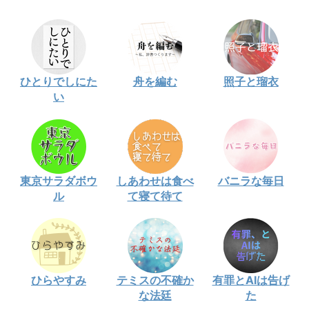
ひとりでしにた
舟を編む
照子と瑠衣
い
東京サラダボウ
しあわせは食べ
バニラな毎日
ル
て寝て待て
ひらやすみ
テミスの不確か
有罪とAIは告げ
な法廷
た