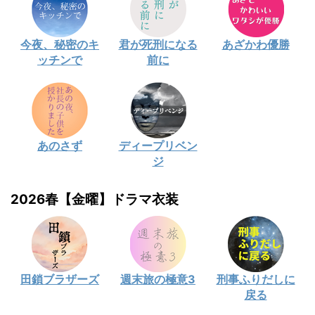
今夜、秘密のキ
君が死刑になる
あざかわ優勝
ッチンで
前に
あのさず
ディープリベン
ジ
2026春【金曜】ドラマ衣装
田鎖ブラザーズ
週末旅の極意3
刑事ふりだしに
戻る