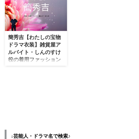
（ふゆつきりょう役）の衣装・服
んざき ひろき役）の衣装・服装
や在庫切れの場 ...
ッションをまとめていきます♪ 着
・
橋本環奈
装（服･バッグ･アクセ・靴など）
（服･バッグ･アクセ・靴など）や
用アイテムが不明 ...
やドラマファッションのコーデを
ドラマファッションのコーデを着
着用シーン別・コーデ別に紹介♪
用シーン別・コーデ別に紹介♪
【よく検索されてる男性芸能人】
簡秀吉【わたしの宝物
・
目黒蓮
ドラマ衣装】雑貨屋ア
・
京本大我
ルバイト・しんのすけ
・
松村北斗
役の着用ファッション
全話まとめ！洋服 バッ
・
赤楚衛二
グ 靴などのブランド&
・
木村拓哉（キムタク）
コーデは？
・
佐藤健
【わたしの宝物】簡秀吉さん（と
のやま しんのすけ役）の衣装・
・
玉森裕太
服装（服･バッグ･アクセ・靴な
・
岡田将生
ど）やドラマファッションのコー
デを着用シーン別・コーデ別に紹
・
永瀬廉
介♪
・
平野紫耀
↓芸能人・ドラマ名で検索♪
・
松下洸平