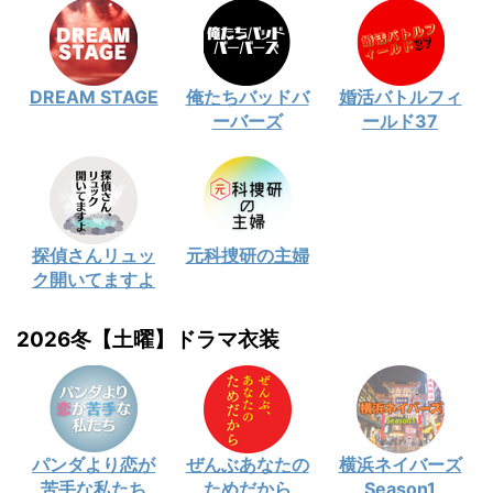
DREAM STAGE
俺たちバッドバ
婚活バトルフィ
ーバーズ
ールド37
探偵さんリュッ
元科捜研の主婦
ク開いてますよ
2026冬【土曜】ドラマ衣装
パンダより恋が
ぜんぶあなたの
横浜ネイバーズ
苦手な私たち
ためだから
Season1