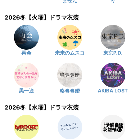
ません
り
2026冬【火曜】ドラマ衣装
再会
未来のムスコ
東京P.D.
黒一途
略奪奪婚
AKIBA LOST
2026冬【水曜】ドラマ衣装