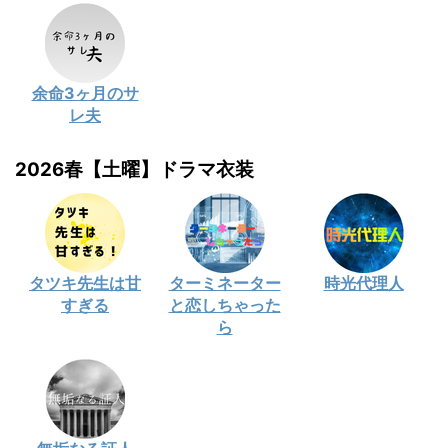
余命3ヶ月のサ
レ夫
2026春【土曜】ドラマ衣装
タツキ先生は甘
ターミネーター
時光代理人
すぎる
と恋しちゃった
ら