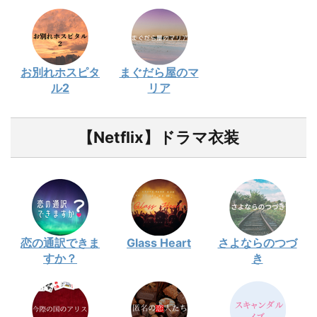
お別れホスピタ
まぐだら屋のマ
ル2
リア
【Netflix】ドラマ衣装
恋の通訳できま
Glass Heart
さよならのつづ
すか？
き