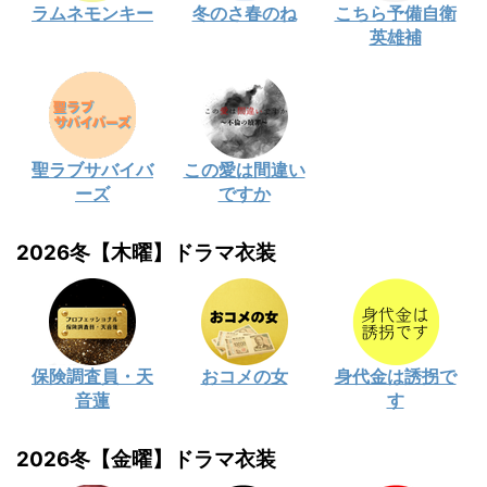
ラムネモンキー
冬のさ春のね
こちら予備自衛
英雄補
聖ラブサバイバ
この愛は間違い
ーズ
ですか
2026冬【木曜】ドラマ衣装
保険調査員・天
おコメの女
身代金は誘拐で
音蓮
す
2026冬【金曜】ドラマ衣装