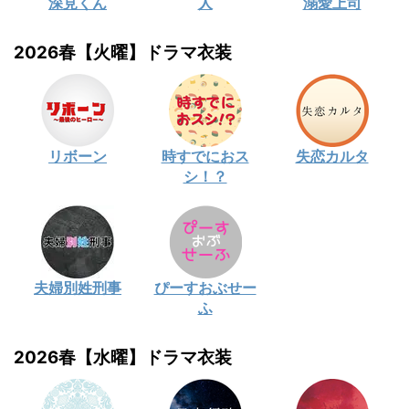
深見くん
人
溺愛上司
2026春【火曜】ドラマ衣装
リボーン
時すでにおス
失恋カルタ
シ！？
夫婦別姓刑事
ぴーすおぶせー
ふ
2026春【水曜】ドラマ衣装