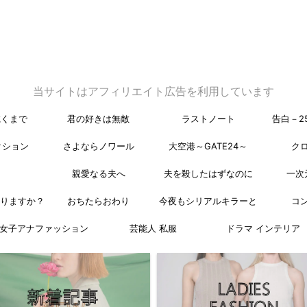
当サイトはアフィリエイト広告を利用しています
乾くまで
君の好きは無敵
ラストノート
告白－2
クション
さよならノワール
大空港～GATE24～
ク
親愛なる夫へ
夫を殺したはずなのに
一次
なりますか？
おちたらおわり
今夜もシリアルキラーと
コ
女子アナファッション
芸能人 私服
ドラマ インテリア