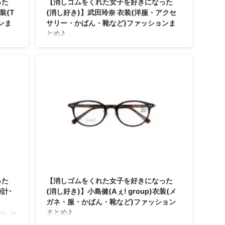
った
【消しゴムをくれた女子を好きになった
装(T
(消し好き)】武田玲奈 衣装(洋服・アクセ
ンま
サリー・かばん・靴など)ファッションま
とめ♪
消し好
随時更新！【消しゴムをくれた女子を好きになっ
)さん
た(消し好き)】武田玲奈さんが着用しているドラ
いるド
マ衣装・ファッション・コーディネートを紹介♪
話まで
にわ男子
んのプロ
ラマの
cm 映画
を全部
った
【消しゴムをくれた女子を好きになった
時計･
(消し好き)】小島健(Aぇ! group)衣装(メ
ガネ・服・かばん・靴など)ファッション
まとめ♪
消し好
とみ(い