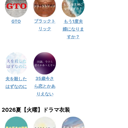
ブラックト
GTO
もう1度夫
リック
婦になりま
すか？
35歳今さ
夫を殺した
ら恋とかあ
はずなのに
りえない
2026夏【火曜】ドラマ衣装