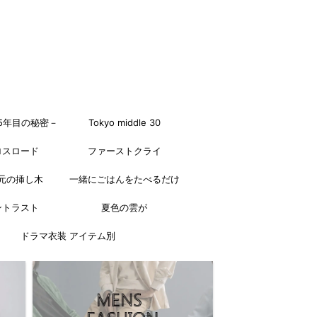
5年目の秘密－
Tokyo middle 30
ロスロード
ファーストクライ
元の挿し木
一緒にごはんをたべるだけ
ントラスト
夏色の雲が
ドラマ衣装 アイテム別