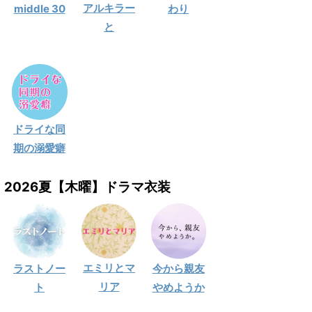
アルキラー
middle 30
わり
と
ドライな同
期の溺愛癖
2026夏【木曜】ドラマ衣装
エミリとマ
ラストノー
今から親友
リア
ト
やめようか