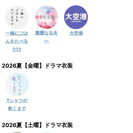
親愛なる夫
一緒にごは
大空港
へ
んをたべる
だけ
2026夏【金曜】ドラマ衣装
Tシャツが
乾くまで
2026夏【土曜】ドラマ衣装