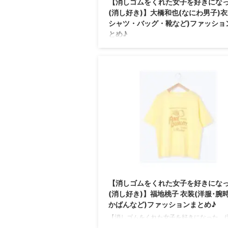
【消しゴムをくれた女子を好きにな
(消し好き)】大橋和也(なにわ男子)衣
シャツ・バッグ・靴など)ファッショ
とめ♪
【消しゴムをくれた女子を好きになった。(
き)】なにわ男子・大橋和也(おおはし かずや
が板倉和希(いたくら かずき)役で着用して
ラマ衣装・番宣衣装まとめ♪第1話から最終
まとめていきます(随時更新) 主題歌はな
の 『Timeless Love』です♪ 大橋和也さ
フィール（年齢・身長）過去に出演したド
衣装 生年月日 1997年8月9日(歳) 身長 167 
衣装 君がトクベツ ⇒ 大橋和也さんの衣装
チェック♪ ...
【消しゴムをくれた女子を好きにな
(消し好き)】福地桃子 衣装(洋服･腕
かばんなど)ファッションまとめ♪
【消しゴムをくれた女子を好きになった。(
き)】福地桃子(ふくち ももこ)さんが伊藤さ