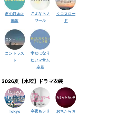
さよならノ
君の好きは
クロスロー
ワール
無敵
ド
幸せになり
コントラス
たいマサム
ト
ネ君
2026夏【水曜】ドラマ衣装
今夜もシリ
Tokyo
おちたらお