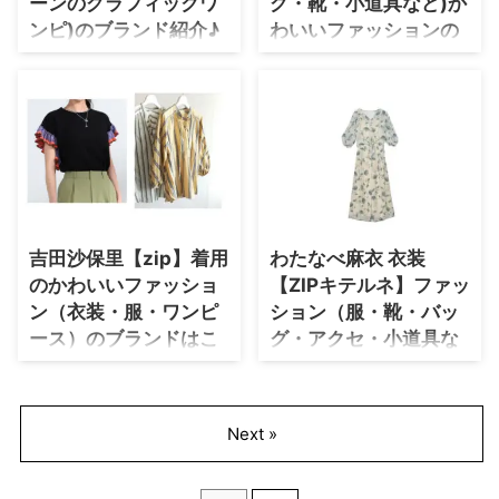
ーンのグラフィックワ
グ・靴・小道具など)か
ウンサー）(@y_hatashita)がシェ
♪／ 生年月日 1994 ...
アした投稿 【zip】畑下由佳ア
ンピ)のブランド紹介♪
わいいファッションの
ナ衣装(ブラウス)のブランドはこ
ブランド・購入先紹介
【ZIP!】で石原さとみさんが着用
ちら♫(2021/11/2 ...
♪
している衣装・ファッション・ブ
ランド紹介♪ 水ト麻美アナが話題
徳島えりかアナが着用している花
の人に迫る 「#mito_meets」 今
柄アイテム多めの衣装やファッシ
回は俳優 #石原さとみ さんに
ョンのブランド紹介♪
meets！ 女優、そして一人の女
性としての変化、 さらに、夢を
叶えるための行動・教訓など 語
っていただきます！ ⏰あさ7時15
吉田沙保里【zip】着用
わたなべ麻衣 衣装
分ごろです！#明日のZIP! #ZIP特
集 #ZIP!🎀
のかわいいファッショ
【ZIPキテルネ】ファッ
pic.twitter.com/RY9ez3ejfm —
ン（衣装・服・ワンピ
ション（服・靴・バッ
ZIP! 日テレ (@ZIP_TV) October
ース）のブランドはこ
グ・アクセ・小道具な
26, 202 ...
ちら♪
ど）ブランド紹介♪
吉田沙保里(よしださおり)さんが
わたなべ麻衣 さんが【ZIP!キテ
【ZIP!】で着用している衣装・フ
ルネ!】で着用しているファッシ
Next »
ァッション・ブランド紹介♪ 洋服
ョン・衣装（服・靴・バッグ・ア
アクセサリー 靴 腕時計 小道具 な
クセサリー・腕時計・メガネな
どなど、随時チェックして更新し
ど）や小道具・インテリアのブラ