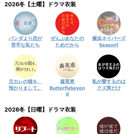
2026冬【土曜】ドラマ衣装
パンダより恋が
ぜんぶあなたの
横浜ネイバーズ
苦手な私たち
ためだから
Season1
元カレの猫を、
森英恵
私が愛するのは
預かりまして。
Butterflybeyon
クズ男だけ
d
2026冬【日曜】ドラマ衣装