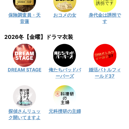
保険調査員・天
おコメの女
身代金は誘拐で
音蓮
す
2026冬【金曜】ドラマ衣装
DREAM STAGE
俺たちバッドバ
婚活バトルフィ
ーバーズ
ールド37
探偵さんリュッ
元科捜研の主婦
ク開いてますよ