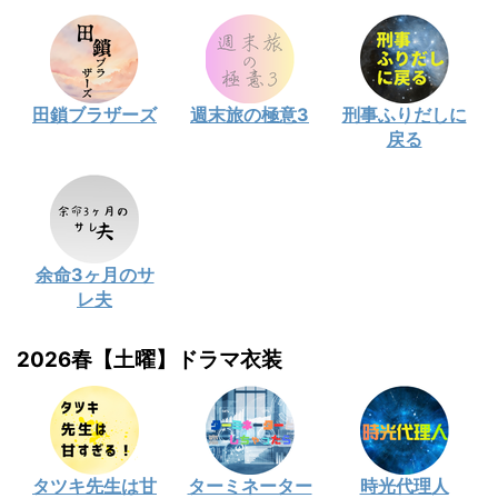
田鎖ブラザーズ
週末旅の極意3
刑事ふりだしに
戻る
余命3ヶ月のサ
レ夫
2026春【土曜】ドラマ衣装
タツキ先生は甘
ターミネーター
時光代理人