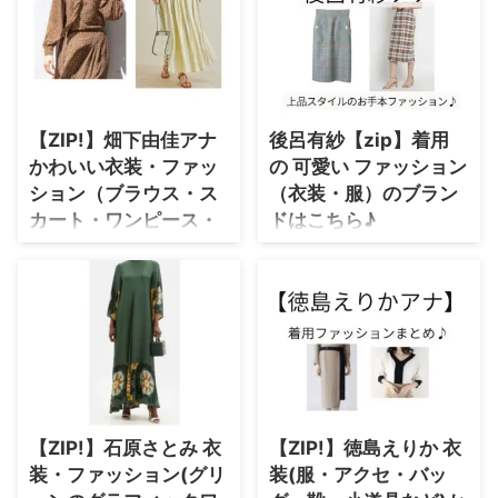
【ZIP!】で着用している衣装やフ
ス】もう中学生(もう中)衣装速報
ァッションのブランド名や購入先
♪大人気のもう中がテレビ番組で
紹介♪ この投稿をInstagram
着ている着用ファッションのブラ
で見る 貴島 明日香
ンド名や購入先を紹介しているペ
Asuka Kijima(@asuka_kijima)が
ージです♪ そうおっしゃっていた
シェアした投稿 - 2020年 5月月
だき、ありがとうございます！
【ZIP!】畑下由佳アナ
後呂有紗【zip】着用
13日午後11時38分PDT ＼貴島
https://t.co/tUZAJCQBiF — もう
かわいい衣装・ファッ
の 可愛い ファッション
明日香(年齢・身長)など参考に♪
中学生 (@mouchumaruta)
ション（ブラウス・ス
（衣装・服）のブラン
／ 生年月日 1996年2月15日(歳)
December 1, 2021 もう中学生(も
身長 170cm 血液型 AB型 メモ 好
う中)衣装・ファッション(洋服・
カート・ワンピース・
ドはこちら♪
きなお天気キャス ...
アクセ・靴・バッグ・腕時計・小
コート）のブランド紹
日テレ「ZIP!」 毎週月曜日～金
道具など)のブランド名・購入先
介♪
曜日あさ5:50から放送中♫
をリサーチして紹介しています
この投稿をInstagramで見る
畑下由佳(はたしたゆか)アナが
♪【随時更新】 他 ...
ZIP!(@ntvzip)がシェアし
【ZIP!】で着用している衣装・フ
た投稿 - 2020年 4月月20日午前
ァッション・ブランド紹介♪ 洋服
1時19分PDT このページでは
アクセサリー 靴 腕時計 小道具
【zip】で 後呂有紗(うしろ あり
などなど、随時チェックして更新
さ)さんが着用している衣装
してます♪ ぜひブックマークして
（服）・可愛いファッション（ブ
チェックして下さいね♪ こ
【ZIP!】石原さとみ 衣
【ZIP!】徳島えりか 衣
ランド名・アクセサリー・購入先
の投稿をInstagramで見る
等）やコーデを紹介します♪ ＼
装・ファッション(グリ
装(服・アクセ・バッ
畑下由佳（日本テレビアナ
後呂有紗(年齢・身長)など参考に