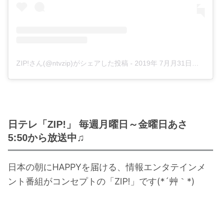
・
木南晴夏
・
今田美桜
・
清原果耶
・
菜々緒
ZIP!さん(@ntvzip)がシェアした投稿
-
2019年 7月月31日午後7時23分PDT
・
森七菜
・
吉川愛
・
見上愛
・
出口夏希
日テレ「ZIP!」 毎週月曜日～金曜日あさ
5:50から放送中♫
・
田辺桃子
・
滝沢カレン
日本の朝にHAPPYを届ける、情報エンタテインメ
・
トリンドル玲奈
ント番組がコンセプトの「ZIP!」です(*´艸｀*)
・
深田恭子
・
芳根京子
・
北川景子