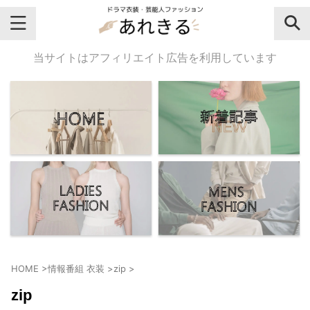
＼芸能人名・ドラマ名で検索♪／
当サイトはアフィリエイト広告を利用しています
気になるドラマ名や芸能人名でおし
ゃれなドラマ衣装・ファッションを
チェックしてね♪
【よく検索されてる女性芸能人】
・
有村架純
HOME
>
情報番組 衣装
>
zip
>
・
広瀬すず
zip
・
川口春奈