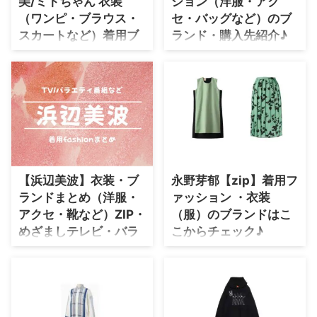
美/ミトちゃん 衣装
ション（洋服・アク
（ワンピ・ブラウス・
セ・バッグなど）のブ
・
山田裕貴
スカートなど）着用ブ
ランド・購入先紹介♪
・
田中圭
ランド今日の衣装は？
このページでは波瑠さんがテレビ
番組やInstagramなどで着用して
随時更新！【ZIP!】水卜麻美アナ
いるファッション・衣装（服・バ
・
女子アナ衣装
(ミトちゃん)が着用している衣
ッグ・アクセサリー・靴など）や
装・ファッション・コーディネー
・
バラエティ番組衣裳
コーデを紹介します♪【随時更
トを紹介♪
新】 波瑠さんのプロフィール
（年齢・身長）過去に出演したド
ラマの衣装 生年月日 1991年6月
17日(歳) 身長 164 cm ドラマ衣装
【浜辺美波】衣装・ブ
永野芽郁【zip】着用フ
月夜行路 ⇒ 波瑠さんの衣装を全
部チェック♪ 着用ファッション
ランドまとめ（洋服・
ァッション ・衣装
のブランド名や商品名を随時チェ
アクセ・靴など）ZIP・
（服）のブランドはこ
ックして更新していますのでブッ
めざましテレビ・バラ
こからチェック♪
クマークなどしてお楽しみくださ
エティ番組など
ZIP! 《日テレ》 毎週月曜日～金
いね♪ ...
曜日 あさ5:50から放送中♫ この
浜辺美波はまべみなみさんTV番
ページでは【zip】で永野芽郁さ
組などで着用している、 を衣装
んが着用している服・可愛い衣装
協力のブランドからリサーチして
（ファッション・ブランド・バッ
紹介♪ リサーチして、判明した