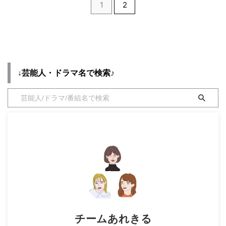
てます♪ ぜひブックマークしてチ
ンドを随時チェックして更新して
1
2
ェックして下さいね♪ この
ます！！(*^^*) わたなべ麻衣 さ
投稿をInstagramで見る
んプロフィール♪ 誕生日：わたな
吉田沙保里
べ麻衣 出身：広島県 身長： 160
(@saori___yoshida)がシェアした
cm 旦那さんは JOY さん♪ ぜひ
投稿 - 2020年 5月月28日午後11
ブックマークしてお楽しみくださ
時47分PDT 吉田沙保里(よしだ
いね♪ それでは早速チェックして
↓芸能人・ドラマ名で検索♪
さおり)さんプロフィール♪ 誕生
いきましょう〜！！ 【ZIP!キ
日： 19 ...
テルネ!】わたなべ麻衣 さん衣装
...
チームあれきる