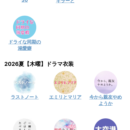
30
キラーと
ドライな同期の
溺愛癖
2026夏【木曜】ドラマ衣装
ラストノート
エミリとマリア
今から親友やめ
ようか