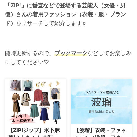
「ZIP!」に番宣などで登場する芸能人（女優・男
・
橋本環奈
優）さんの着用ファッション（衣装・服・ブラン
ド）
をリサーチして紹介します♫
【よく検索されてる男性芸能人】
・
目黒蓮
・
京本大我
随時更新するので、
ブックマーク
などしてお楽しみ
・
松村北斗
にしてください♡
・
赤楚衛二
・
木村拓哉（キムタク）
・
佐藤健
・
玉森裕太
・
岡田将生
・
永瀬廉
・
平野紫耀
【ZIP!ジップ】水卜麻
【波瑠】衣装・ファッ
・
松下洸平