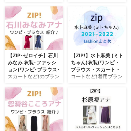
購入先紹介【随時更
まとめ♪
新】
随時更新！【ZIPなどのTV番組】
マーシュ彩が着用している衣装・
【ZIP!】10月金曜パーソナリティ
ファッション・コーディネートを
ーの奈緒 (なお)さんが着用してい
紹介♪
る衣装やファッションを紹介する
ページです♪ワンピース・ブラウ
ス・スカート・パンプス・ピアス
などのブランド名や購入先を随時
紹介していきます♪ まとめてい
【ZIP･ゼロイチ】石川
【ZIP!】水卜麻美 (ミト
るドラマ数はNo.1！！ ぜひブッ
みなみ 衣装･ファッシ
ちゃん)衣装(ワンピ・
クマークしてチェックして下さい
ョン(ワンピ･ブラウス･
ブラウス・スカート・
ね♪ 奈緒さんのプロフィール
（年齢・身長）過去に出演したド
スカートなど)のブラン
コートなど)着用ブラン
ラマの衣装 生年月日 1995年2月
ド紹介♪
ドまとめ♪2021年〜
10日(歳) 身長 157cm ドラマ衣装
2022年
石川みなみ(いしかわ みなみ)アナ
あのクズを殴ってやりたいんだ
が【ZIP!・ゼロイチ】などで着用
【ZIP!】で2021年〜2022年に水
奈緒さんの公式S ...
している衣装(ワンピース・ブラ
卜麻美 (みとちゃん・みうらあさ
ウス・スカートなどの洋服、ピア
み)アナが着用していた衣装(ワン
ス・ネックレスなどのアクセサリ
ピース・ブラウス・スカート・パ
ー、パンプスなど)のブランドを
ンプス・ピアスなど)のブランド
リサーチしてまとめています
をまとめているページです♪