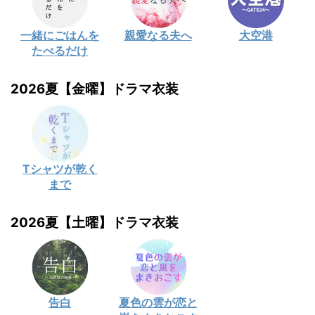
一緒にごはんを
親愛なる夫へ
大空港
たべるだけ
2026夏【金曜】ドラマ衣装
Tシャツが乾く
まで
2026夏【土曜】ドラマ衣装
告白
夏色の雲が恋と