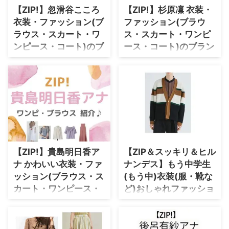
♪【随時更新】 この投稿を
＼水卜麻美(ミトちゃん)プロフ
【ZIP!】忽滑谷こころ
【ZIP!】杉原凜 衣装・
Instagramで見る
ィール♪／ 生年月日 1987年4月
衣装・ファッション(ブ
ファッション(ブラウ
ZIP!(@ntvzip)がシェアした投稿
10日(歳) 身長 158cm 血液型・愛
＼ 石川みなみ(年齢・身長)など
ラウス・スカート・ワ
ス・スカート・ワンピ
称 AB型・ミトちゃん パートナー
参考に♪／ 生年月日 1996年8月
中村倫也さん ⇒ ミトちゃんの
ンピース・コート)のブ
ース・コート)のブラン
身長 164cm 出身地 広島県広島市
2023年のzipのファッション ...
ランド紹介♪
ド紹介♪
...
【ZIP!】で忽滑谷こころアナが着
【ZIP!】で杉原凜アナが着用して
用している衣装・ファッション・
いる衣装・ファッション・ブラン
ブランド紹介♪ 洋服 アクセサリ
ド紹介♪ 洋服 アクセサリー 靴 バ
ー 靴 バッグ 腕時計 メガネ 小道
ッグ 腕時計 メガネ 小道具 インテ
具 インテリア 他にもアナウンサ
リア 他にもアナウンサーの衣装
ーの衣装やドラマで使われている
やドラマで使われているインテリ
インテリア・ロケ地も随時チェッ
ア・ロケ地も随時チェックして毎
クして毎日更新しています♪ ま
日更新しています♪ まとめてい
【ZIP!】貴島明日香ア
【ZIP＆スッキリ＆ヒル
とめているドラマ数はNo.1！！
るドラマ数はNo.1！！ ぜひブッ
ナ かわいい衣装・ファ
ナンデス】もう中学生
ぜひブックマークしてチェックし
クマークしてチェックして下さい
て下さいね♪ この投稿を
ね♪ 🙄めずらしく(?) 今回はマジ
ッション(ブラウス・ス
(もう中)衣装(服・靴な
Instagramで見る 忽
メに！？#今日もより良い一日と
カート・ワンピース・
ど)おしゃれファッショ
滑谷こころ | Kokoro Nukariya( ...
なりますように！#杉原凜 #ZIP!
コート)のブランド紹介
ンのブランド名や購入
pic.twitter.com/jetIM ...
♪
先紹介♪
貴島明日香(きじま あすか)さんが
【ZIP＆スッキリ＆ヒルナンデ