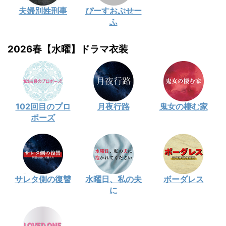
夫婦別姓刑事
ぴーすおぶせー
ふ
2026春【水曜】ドラマ衣装
102回目のプロ
月夜行路
鬼女の棲む家
ポーズ
サレタ側の復讐
水曜日、私の夫
ボーダレス
に