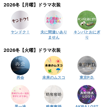
2026冬【月曜】ドラマ衣装
ヤンドク！
夫に間違いあり
キンパとおにぎ
ません
り
2026冬【火曜】ドラマ衣装
再会
未来のムスコ
東京P.D.
黒一途
略奪奪婚
AKIBA LOST