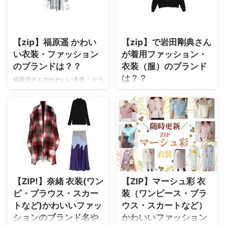
グ・アクセサリー・靴等）やコー
ら随時更新していきます♪ 着用ア
デを紹介します♪ 永野芽郁さん
イテムが不明の場合や在庫切れの
のプロフィール（年齢・身長）過
場合、デザインが似ているアイテ
去に出演したドラマの衣装 生年
ムも紹介！ 浜辺美波さんのプ
【zip】福原遥 かわい
【zip】で岩田剛典さん
月日 1999年9月24日(歳) 身長
ロフィール（年齢・身長）過去に
163cm ドラマ・映画の服装 日曜
い衣装・ファッション
が着用ファッション・
出演したドラマの衣装 生年月日
劇場 キャスター 永野芽郁さんの
2000年8月29日(歳) 身長 155cm
のブランドは？？
衣装（服）のブランド
公式SNS X（旧Twitter）
ドラマの服装 もしもこの世が舞
は？？
福原遥さんのかわいい衣装・ドラ
Instagram ⇒ 永野芽郁さんの衣装
台なら、楽屋はどこにあるのだろ
マファッションをたくさんまとめ
日テレ「ZIP!」 毎週月曜日～金
を全部チェッ ...
う 浜辺美波さんの公式SNS
ています♪
曜日あさ5:50から放送中♫ こ
X（旧Twitt ...
のページでは【zip】で岩田剛典
さんが着用している服（服装）・
カッコいい衣装（洋服・ファッシ
ョン・ブランド・バッグ・アクセ
サリー等）やコーデ・スポーツ器
具を紹介します♪ 岩田剛典さん
のプロフィール（年齢・身長）過
【ZIP!】奈緒 衣装(ワン
【ZIP】マーシュ彩 衣
去に出演したドラマの衣装 生年
月日 1989年3月6日(歳) 身長
ピ・ブラウス・スカー
装（ワンピース・ブラ
174cm ドラマ衣装 フォレスト ⇒
トなど)かわいいファッ
ウス・スカートなど）
岩田剛典さんの衣装を全部チェッ
ションのブランド名や
かわいいファッション
ク♪ それでは、早速チェ ...