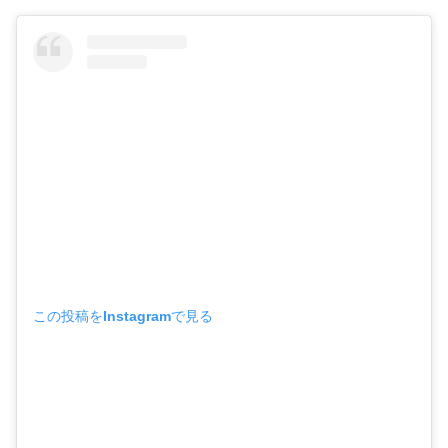
・
石原さとみ
・
広瀬アリス
・
松本若菜
・
永野芽郁
・
波瑠
・
奈緒
・
高畑充希
・
さとうほなみ
・
前田敦子
・
水川あさみ
この投稿をInstagramで見る
・
田中みな実
・
松岡茉優
・
福原遥
・
小芝風花