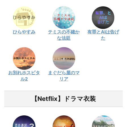
ひらやすみ
テミスの不確か
有罪とAIは告げ
な法廷
た
お別れホスピタ
まぐだら屋のマ
ル2
リア
【Netflix】ドラマ衣装