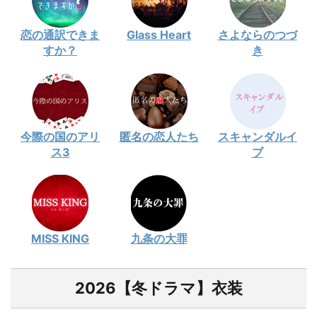
恋の通訳できま
Glass Heart
さよならのつづ
すか？
き
今際の国のアリ
匿名の恋人たち
スキャンダルイ
ス3
ブ
MISS KING
九条の大罪
2026【冬ドラマ】衣装