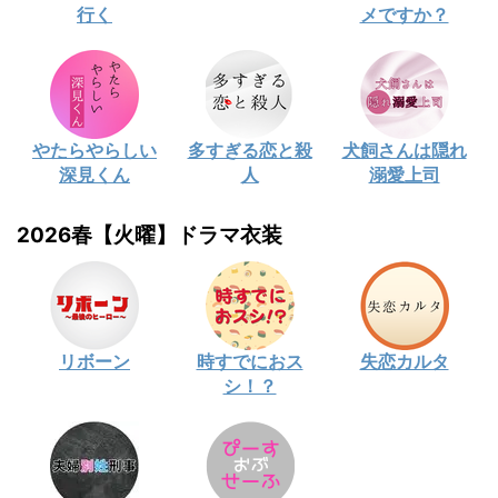
行く
メですか？
やたらやらしい
多すぎる恋と殺
犬飼さんは隠れ
深見くん
人
溺愛上司
2026春【火曜】ドラマ衣装
リボーン
時すでにおス
失恋カルタ
シ！？