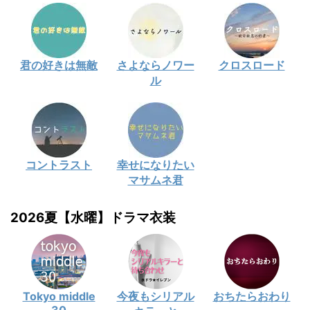
君の好きは無敵
さよならノワー
クロスロード
ル
コントラスト
幸せになりたい
マサムネ君
2026夏【水曜】ドラマ衣装
Tokyo middle
今夜もシリアル
おちたらおわり