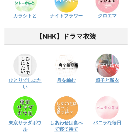
カラシトと
ナイトフラワー
クロエマ
【NHK】ドラマ衣装
ひとりでしにた
舟を編む
照子と瑠衣
い
東京サラダボウ
しあわせは食べ
バニラな毎日
ル
て寝て待て