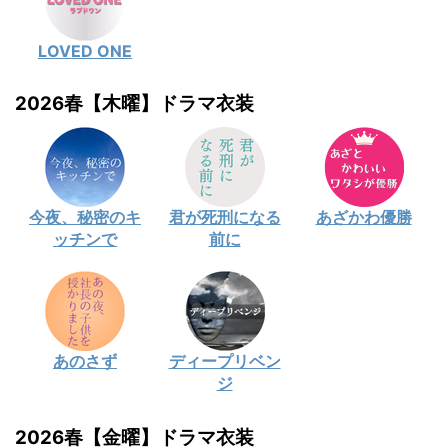
LOVED ONE
2026春【木曜】ドラマ衣装
今夜、秘密のキ
君が死刑になる
あざかわ優勝
ッチンで
前に
あのさず
ディープリベン
ジ
2026春【金曜】ドラマ衣装