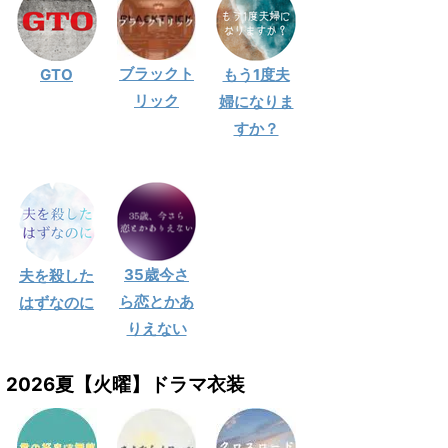
ブラックト
GTO
もう1度夫
リック
婦になりま
すか？
35歳今さ
夫を殺した
ら恋とかあ
はずなのに
りえない
2026夏【火曜】ドラマ衣装