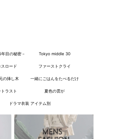
5年目の秘密－
Tokyo middle 30
ロスロード
ファーストクライ
元の挿し木
一緒にごはんをたべるだけ
ントラスト
夏色の雲が
ドラマ衣装 アイテム別