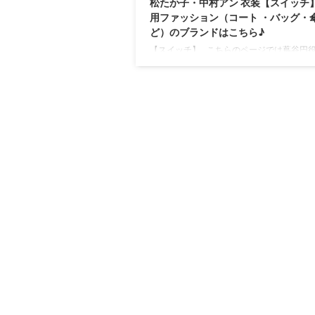
松たか子・中村アン 衣装【スイッチ】
用ファッション（コート ・バッグ・
ど）のブランドはこちら♪
【スイッチ】 こちらのページでは蔦谷円
たか子さん・佐藤亜希役の中村アンさんが
【スイッチ】で着用しているファッション
（服・バッグ・アクセサリー・靴・腕時計
やコーデを時紹介していきます♪(*^^*) 着
ッションのブランド名や商品名をチェック
新しますので、ブックマークなどしてお楽
ださいね♪ それでは早速チェックしていき
う〜！！ 松たか子さんのプロフィール（
身長）過去に出演したドラマの衣装 生年月
1977年6月10 ...