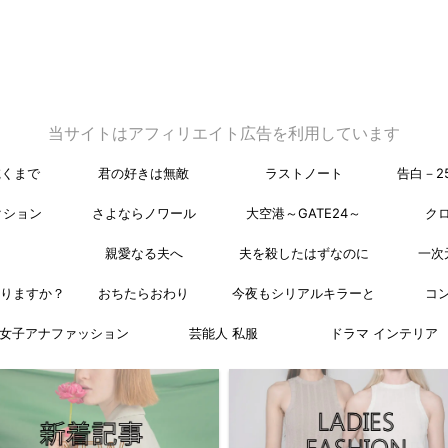
当サイトはアフィリエイト広告を利用しています
乾くまで
君の好きは無敵
ラストノート
告白－2
クション
さよならノワール
大空港～GATE24～
ク
親愛なる夫へ
夫を殺したはずなのに
一次
なりますか？
おちたらおわり
今夜もシリアルキラーと
コ
女子アナファッション
芸能人 私服
ドラマ インテリア