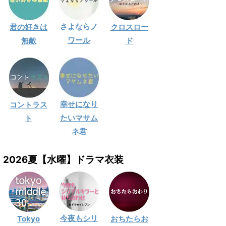
さよならノ
君の好きは
クロスロー
ワール
無敵
ド
幸せになり
コントラス
たいマサム
ト
ネ君
2026夏【水曜】ドラマ衣装
今夜もシリ
Tokyo
おちたらお