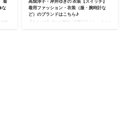
 着
高畑淳子・岸井ゆきの 衣装【スイッチ】
傘な
着用ファッション・衣装（服・腕時計な
ど）のブランドはこちら♪
役の松
【スイッチ】 テレビ朝日「日曜プライム」 スイッ
ドラマ
チ#日曜プライム #TVerhttps://t.co/T3Axa5wg2n
・衣装
— TVer (@TVer_official) June 21, 2020 《テレビ朝
など）
日》 2020年 日曜プライム ドラマスペシャル♪ 6
用ファ
月21日（日） よる9:00～放送 こちらのページ
して更
では高畑淳子さん・岸井ゆきのさんがドラマ【ス
しみく
イッチ】で着用しているファッション・衣装
ましょ
（服・バッグ・アクセサリー・靴・腕時計など）
年齢・
やコーデを随時紹介していきます♪(*^^*) &nbs ...
日