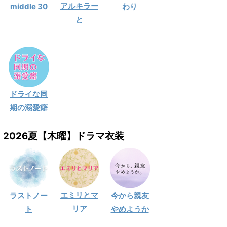
アルキラー
middle 30
わり
と
ドライな同
期の溺愛癖
2026夏【木曜】ドラマ衣装
エミリとマ
ラストノー
今から親友
リア
ト
やめようか