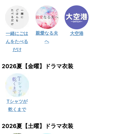
親愛なる夫
一緒にごは
大空港
へ
んをたべる
だけ
2026夏【金曜】ドラマ衣装
Tシャツが
乾くまで
2026夏【土曜】ドラマ衣装