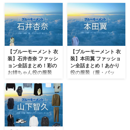
衣装協力ブランドは？
ブランドは？
【ブルーモーメント】出口夏希さ
【ブルーモーメント】水上恒司さ
ん（くもた あや役）の衣装・服
ん（そのべゆうご役）の衣装・服
装（服･バッグ･アクセ・靴など）
装（服･バッグ・靴など）やドラ
やドラマファッションのコーデを
マファッションのコーデを着用シ
着用シーン別・コーデ別に紹介♪
ーン別・コーデ別に紹介♪
【ブルーモーメント 衣
【ブルーモーメント 衣
装】石井杏奈 ファッシ
装】本田翼 ファッショ
ョン全話まとめ！彩の
ン全話まとめ！あかり
お姉ちゃん役の服装
役の服装（服・バッ
（服・バッグ・アク
グ・アクセ・靴など）
セ・靴など）衣装協力
衣装協力ブランドは？
ブランドは？
【ブルーモーメント】本田翼さん
（そのべ あかり役）の衣装・服
ドラマ【ブルーモーメント
装（服･バッグ･アクセ・靴など）
（BLUE MOMENT）】で石井杏
やドラマファッションのコーデを
奈（いしい あんな）さんが演じ
着用シーン別・コーデ別に紹介♪
る雲田真紀（くもた まき役）に
衣装提供されているドラマ衣装・