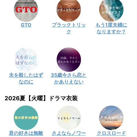
GTO
ブラックトリッ
もう1度夫婦に
ク
なりますか？
夫を殺したはず
35歳今さら恋と
なのに
かありえない
2026夏【火曜】ドラマ衣装
君の好きは無敵
さよならノワー
クロスロード