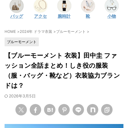
・
石原さとみ
バッグ
アクセ
腕時計
靴
小物
・
広瀬アリス
・
松本若菜
HOME
>
2024年 ドラマ衣装
>
ブルーモーメント
>
・
永野芽郁
ブルーモーメント
・
波瑠
・
奈緒
【ブルーモーメント 衣装】田中圭 ファ
・
高畑充希
ッション全話まとめ！しき役の服装
・
さとうほなみ
（服・バッグ・靴など）衣装協力ブラン
・
前田敦子
ドは？
・
水川あさみ
2026年3月5日
・
田中みな実
・
松岡茉優
・
福原遥
・
小芝風花