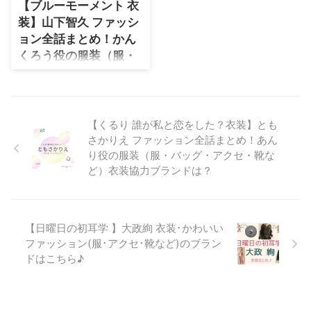
服装（ファッション・コーデ）の
【ブルーモーメント 衣
「ブランド」や「購入先」の情報
装】山下智久 ファッシ
をまとめています♪ 石井杏奈い
ョン全話まとめ！かん
しい あんなさんがドラマ【ブル
くろう役の服装（服・
ーモーメント（BLUE
MOMENT）】雲田真紀くもた ま
バッグ・アクセ・靴な
き役で着用している、 を衣装協
ど）衣装協力ブランド
力のブランドからリサーチして紹
は？
介♪ 第1話〜最終回まで、着用シ
【くるり 誰が私と恋をした？衣装】とも
【ブルーモーメント】山下智久さ
ーン別・コーデ別にドラマファッ
ん（はるはら かんくろう役）の
さかりえ ファッション全話まとめ！あん
ションをまとめてい ...
衣装・服装（服･バッグ･アクセ・
り役の服装（服・バッグ・アクセ・靴な
靴など）やドラマファッションの
ど）衣装協力ブランドは？
コーデを着用シーン別・コーデ別
に紹介♪
【日曜日の初耳学 】大政絢 衣装･かわいい
ファッション(服･アクセ･靴など)のブラン
ドはこちら♪