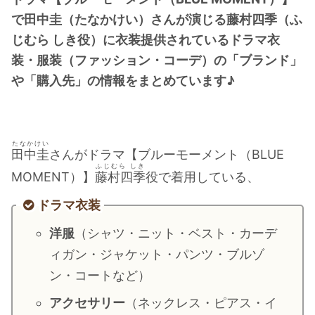
・
橋本環奈
で田中圭（たなかけい）さんが演じる藤村四季（ふ
じむら しき役）に衣装提供されているドラマ衣
装・服装（ファッション・コーデ）の「ブランド」
【よく検索されてる男性芸能人】
や「購入先」の情報をまとめています♪
・
目黒蓮
・
京本大我
・
松村北斗
たなかけい
・
赤楚衛二
田中圭
さんがドラマ【ブルーモーメント（BLUE
ふじむら しき
・
木村拓哉（キムタク）
MOMENT）】
藤村四季
役で着用している、
・
佐藤健
ドラマ衣装
・
玉森裕太
洋服
（シャツ・ニット・ベスト・カーデ
・
岡田将生
ィガン・ジャケット・パンツ・ブルゾ
・
永瀬廉
ン・コートなど）
・
平野紫耀
アクセサリー
（ネックレス・ピアス・イ
・
松下洸平