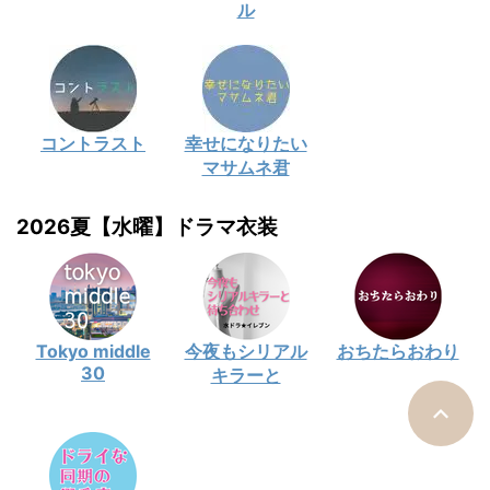
ル
コントラスト
幸せになりたい
マサムネ君
2026夏【水曜】ドラマ衣装
Tokyo middle
今夜もシリアル
おちたらおわり
30
キラーと