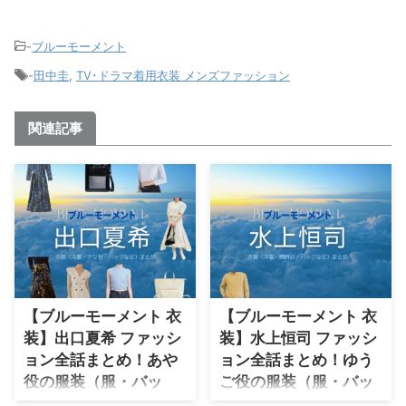
-
ブルーモーメント
-
田中圭
,
TV･ドラマ着用衣装 メンズファッション
関連記事
【ブルーモーメント 衣
【ブルーモーメント 衣
装】出口夏希 ファッシ
装】水上恒司 ファッシ
ョン全話まとめ！あや
ョン全話まとめ！ゆう
役の服装（服・バッ
ご役の服装（服・バッ
グ・アクセ・靴など）
グ・靴など）衣装協力