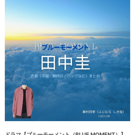
・
木南晴夏
・
今田美桜
・
清原果耶
・
菜々緒
・
森七菜
・
吉川愛
・
見上愛
・
出口夏希
・
田辺桃子
・
滝沢カレン
・
トリンドル玲奈
・
深田恭子
・
芳根京子
・
北川景子
ドラマ【ブルーモーメント（BLUE MOMENT）】