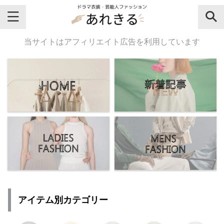
＼芸能人名・ドラマ名で検索♪／
当サイトはアフィリエイト広告を利用しています
気になるドラマ名や芸能人名でおし
ゃれなドラマ衣装・ファッションを
チェックしてね♪
【よく検索されてる女性芸能人】
・
有村架純
アイテム別カテゴリー
・
広瀬すず
・
川口春奈