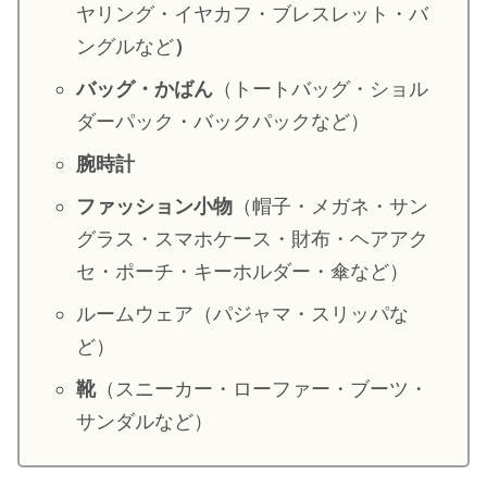
ヤリング・イヤカフ・ブレスレット・バ
・
山田裕貴
ングルなど
）
・
田中圭
バッグ・かばん
（トートバッグ・ショル
ダーパック・バックパックなど）
・
女子アナ衣装
腕時計
・
バラエティ番組衣裳
ファッション小物
（帽子・メガネ・サン
グラス・スマホケース・財布・ヘアアク
セ・ポーチ・キーホルダー・傘など）
ルームウェア（パジャマ・スリッパな
ど）
靴
（スニーカー・ローファー・ブーツ・
サンダルなど）