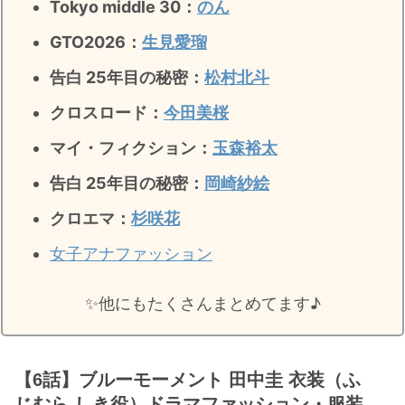
Tokyo middle 30：
のん
GTO2026：
生見愛瑠
告白 25年目の秘密：
松村北斗
クロスロード：
今田美桜
マイ・フィクション：
玉森裕太
告白 25年目の秘密
：
岡崎紗絵
クロエマ：
杉咲花
女子アナファッション
✨️他にもたくさんまとめてます♪
【6話】ブルーモーメント 田中圭 衣装（ふ
じむら しき役）ドラマファッション・服装