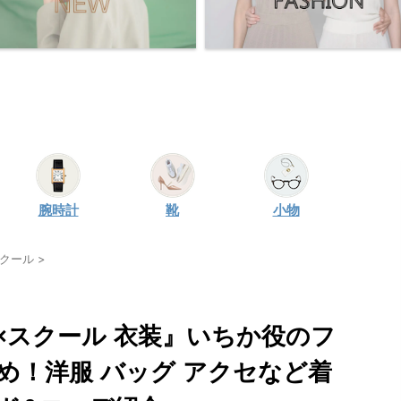
腕時計
靴
小物
スクール
>
×スクール 衣装』いちか役のフ
め！洋服 バッグ アクセなど着