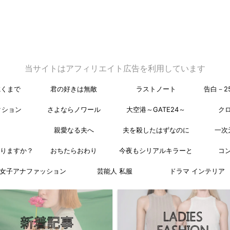
当サイトはアフィリエイト広告を利用しています
乾くまで
君の好きは無敵
ラストノート
告白－2
クション
さよならノワール
大空港～GATE24～
ク
親愛なる夫へ
夫を殺したはずなのに
一次
なりますか？
おちたらおわり
今夜もシリアルキラーと
コ
女子アナファッション
芸能人 私服
ドラマ インテリア