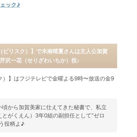
ェック♪
（ビリスク）】で木南晴夏さんは主人公加賀
芹沢一花（せりざわいちか）役♪
ク）】はフジテレビで金曜よる9時〜放送の金9
い頃から加賀美家に仕えてきた秘書で、私立
とがくえん）3年0組の副担任として“ゼロ
う役柄よ♪