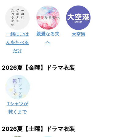
親愛なる夫
一緒にごは
大空港
へ
んをたべる
だけ
2026夏【金曜】ドラマ衣装
Tシャツが
乾くまで
2026夏【土曜】ドラマ衣装