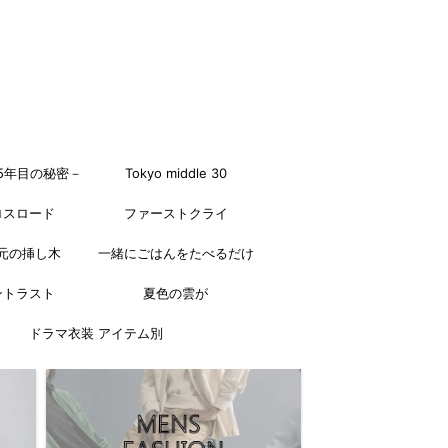
5年目の秘密－
Tokyo middle 30
ロスロード
ファーストクライ
元の挿し木
一緒にごはんをたべるだけ
ントラスト
夏色の雲が
ドラマ衣装 アイテム別