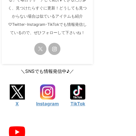
く、見つけたらすぐに更新！どうしても見つ
からない場合は似ているアイテムも紹介
♡Twitter･Instagram･TikTokでも情報発信し
ているので、ぜひフォローして下さいね！
＼SNSでも情報発信中♪／
X
Instagram
TikTok