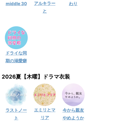
アルキラー
middle 30
わり
と
ドライな同
期の溺愛癖
2026夏【木曜】ドラマ衣装
エミリとマ
ラストノー
今から親友
リア
ト
やめようか