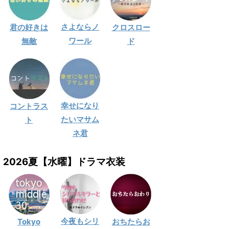
さよならノ
君の好きは
クロスロー
ワール
無敵
ド
幸せになり
コントラス
たいマサム
ト
ネ君
2026夏【水曜】ドラマ衣装
今夜もシリ
Tokyo
おちたらお