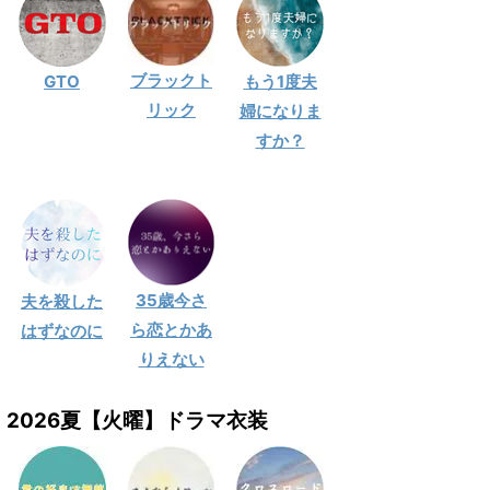
ブラックト
GTO
もう1度夫
リック
婦になりま
すか？
35歳今さ
夫を殺した
ら恋とかあ
はずなのに
りえない
2026夏【火曜】ドラマ衣装