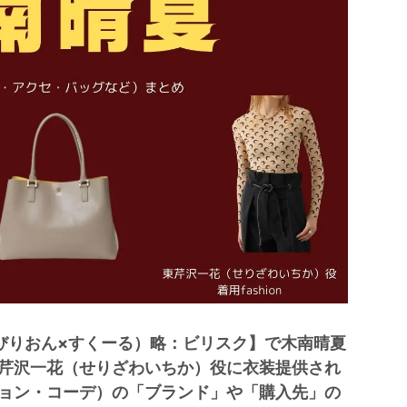
びりおん×すくーる）略：ビリスク】で木南晴夏
芹沢一花（せりざわいちか）役に衣装提供され
ョン・コーデ）の「ブランド」や「購入先」の