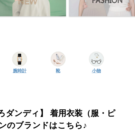
腕時計
靴
小物
ろダンディ】 着用衣装（服・ピ
ンのブランドはこちら♪