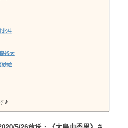
村北斗
森裕太
崎紗絵
す♪
20/5/26放送・《大島由香里》さ