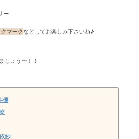
サー
ックマーク
などしてお楽しみ下さいね♪
ましょう〜！！
井優
菜
依紗