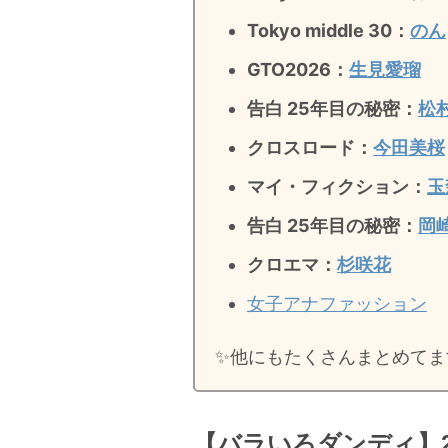
Tokyo middle 30：
のん
GTO2026：
生見愛瑠
告白 25年目の秘密：
松
クロスロード：
今田美桜
マイ・フィクション：
玉
告白 25年目の秘密
：
岡
クロエマ：
杉咲花
女子アナファッション
✨️他にもたくさんまとめてま
【バラいろダンディ】20