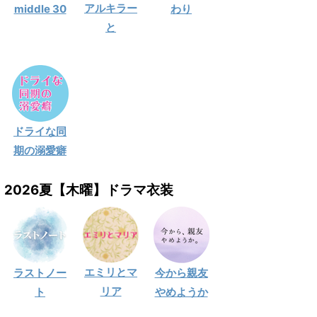
アルキラー
middle 30
わり
と
ドライな同
期の溺愛癖
2026夏【木曜】ドラマ衣装
エミリとマ
ラストノー
今から親友
リア
ト
やめようか