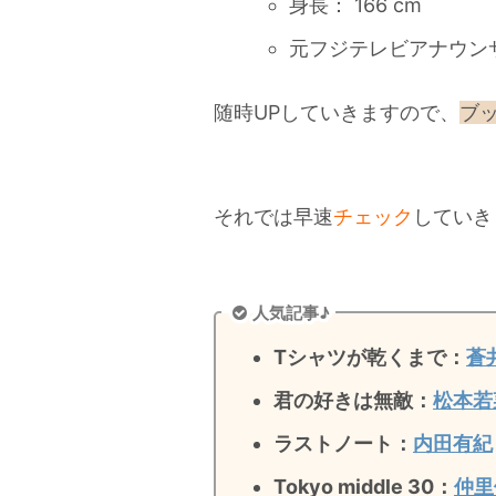
身長： 166 cm
元フジテレビアナウン
随時UPしていきますので、
ブ
それでは早速
チェック
していき
人気記事♪
Tシャツが乾くまで：
蒼
君の好きは無敵
：
松本若
ラストノート
：
内田有紀
Tokyo middle 30：
仲里