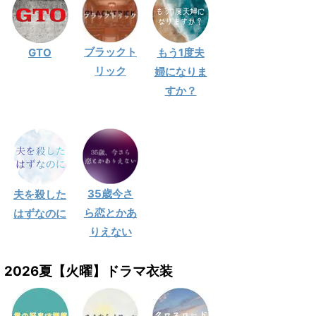
ブラックト
GTO
もう1度夫
リック
婦になりま
すか？
35歳今さ
夫を殺した
ら恋とかあ
はずなのに
りえない
2026夏【火曜】ドラマ衣装