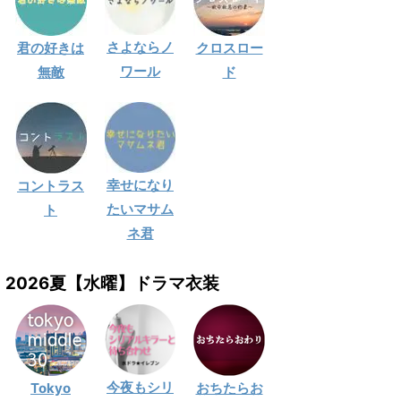
さよならノ
君の好きは
クロスロー
ワール
無敵
ド
幸せになり
コントラス
たいマサム
ト
ネ君
2026夏【水曜】ドラマ衣装
今夜もシリ
Tokyo
おちたらお