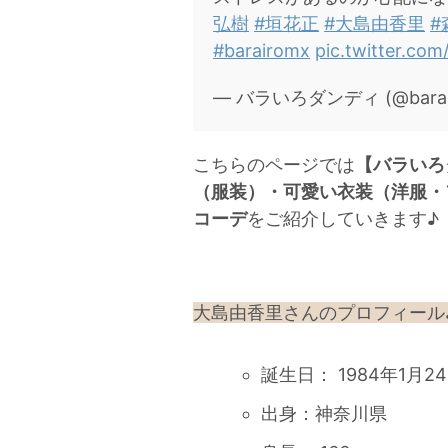
弘樹
#垣花正
#大島由香里
#
#barairomx
pic.twitter.co
— バラいろダンディ (@barai
こちらのページでは
【バラいろ
（服装）・可愛い衣装（洋服・
コーデ
をご紹介していきます♪
大島由香里さんのプロフィール
誕生日： 1984年1月2
出身：神奈川県