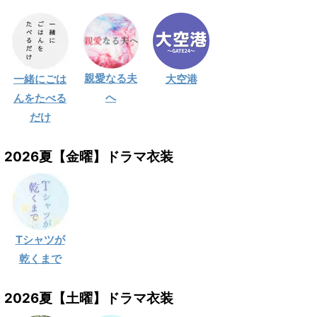
親愛なる夫
一緒にごは
大空港
へ
んをたべる
だけ
2026夏【金曜】ドラマ衣装
Tシャツが
乾くまで
2026夏【土曜】ドラマ衣装