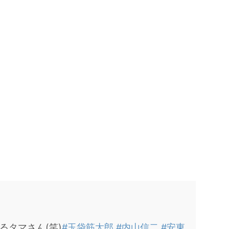
るタマさん(笑)
#玉袋筋太郎
#内山信二
#安東