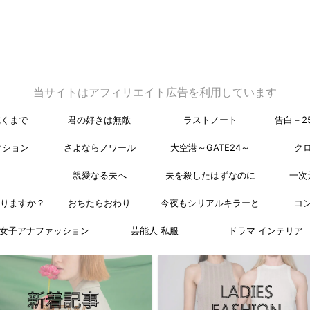
当サイトはアフィリエイト広告を利用しています
乾くまで
君の好きは無敵
ラストノート
告白－2
クション
さよならノワール
大空港～GATE24～
ク
親愛なる夫へ
夫を殺したはずなのに
一次
なりますか？
おちたらおわり
今夜もシリアルキラーと
コ
女子アナファッション
芸能人 私服
ドラマ インテリア