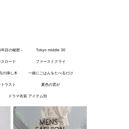
5年目の秘密－
Tokyo middle 30
ロスロード
ファーストクライ
元の挿し木
一緒にごはんをたべるだけ
ントラスト
夏色の雲が
ドラマ衣装 アイテム別