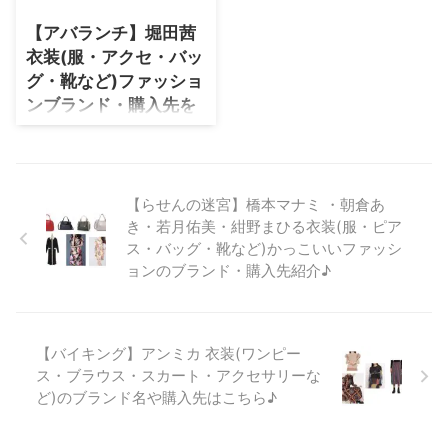
技もかっこいい衣装も注目です!
【アバランチ】堀田茜
衣装(服・アクセ・バッ
グ・靴など)ファッショ
ンブランド・購入先を
全話まとめ♪
【アバランチ-AVALANCHE-】堀
田茜(ほった あかね)・福本優美・
内閣官房副長官の秘書役ドラマ衣
【らせんの迷宮】橋本マナミ ・朝倉あ
装速報♪ #アバランチ 初回放送ま
き・若月佑美・紺野まひる衣装(服・ピア
であと1日！
ス・バッグ・靴など)かっこいいファッシ
pic.twitter.com/P7BUCGkrTq —
ョンのブランド・購入先紹介♪
25日第2話 綾野剛主演 アバラン
チ (@avalanche_ktv) October
17, 2021 【アバランチ】堀田茜
さんの衣装・ファッション(洋
【バイキング】アンミカ 衣装(ワンピー
服・アクセ・靴・バッグ・腕時
ス・ブラウス・スカート・アクセサリーな
計・小道具など)のブランド名・
購入先をリサーチして紹介してい
ど)のブランド名や購入先はこちら♪
ます♪【随時更新】 ＼アバラン
チ-AVALAN ...