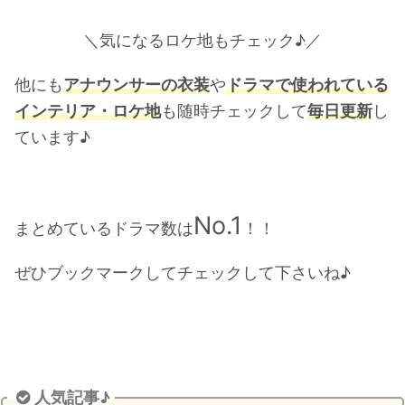
・
山田裕貴
＼
気になるロケ地もチェック♪
／
・
田中圭
他にも
アナウンサーの衣装
や
ドラマで使われている
インテリア・ロケ地
も随時チェックして
毎日更新
し
・
女子アナ衣装
ています♪
・
バラエティ番組衣裳
No.1
まとめているドラマ数は
！！
ぜひ
ブックマーク
してチェックして下さいね♪
人気記事♪