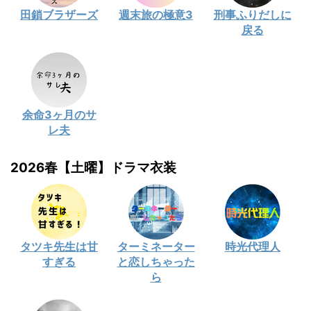
田鎖ブラザーズ
週末旅の極意3
刑事ふりだしに
戻る
余命3ヶ月のサ
レ夫
2026春【土曜】ドラマ衣装
タツキ先生は甘
ターミネーター
時光代理人
すぎる
と恋しちゃった
ら