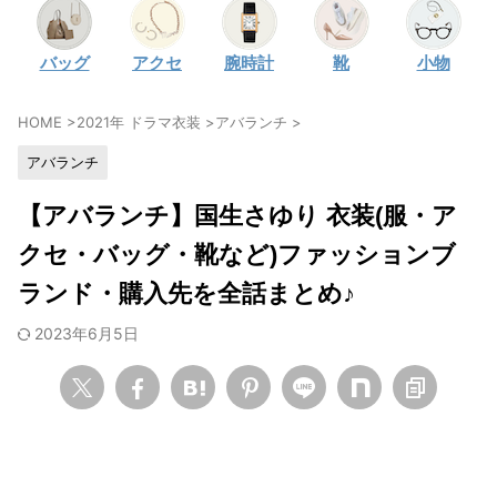
・
石原さとみ
バッグ
アクセ
腕時計
靴
小物
・
広瀬アリス
・
松本若菜
HOME
>
2021年 ドラマ衣装
>
アバランチ
>
・
永野芽郁
アバランチ
・
波瑠
・
奈緒
【アバランチ】国生さゆり 衣装(服・ア
・
高畑充希
クセ・バッグ・靴など)ファッションブ
・
さとうほなみ
ランド・購入先を全話まとめ♪
・
前田敦子
2023年6月5日
・
水川あさみ
・
田中みな実
・
松岡茉優
・
福原遥
・
小芝風花