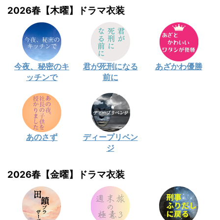
2026春【木曜】ドラマ衣装
今夜、秘密のキ
君が死刑になる
あざかわ優勝
ッチンで
前に
あのさず
ディープリベン
ジ
2026春【金曜】ドラマ衣装