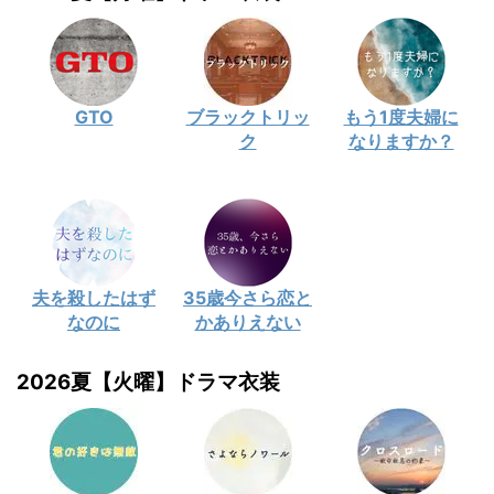
GTO
ブラックトリッ
もう1度夫婦に
ク
なりますか？
夫を殺したはず
35歳今さら恋と
なのに
かありえない
2026夏【火曜】ドラマ衣装