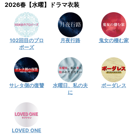
2026春【水曜】ドラマ衣装
102回目のプロ
月夜行路
鬼女の棲む家
ポーズ
サレタ側の復讐
水曜日、私の夫
ボーダレス
に
LOVED ONE