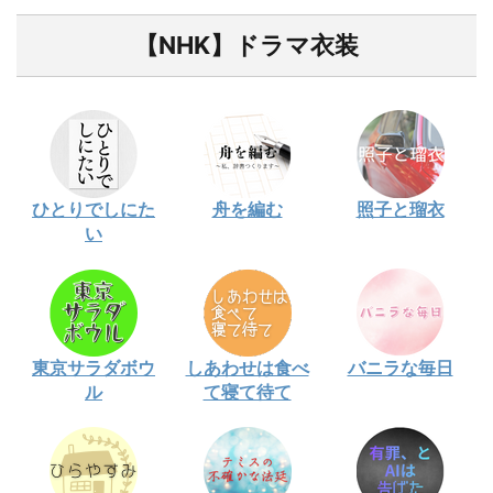
【NHK】ドラマ衣装
ひとりでしにた
舟を編む
照子と瑠衣
い
東京サラダボウ
しあわせは食べ
バニラな毎日
ル
て寝て待て