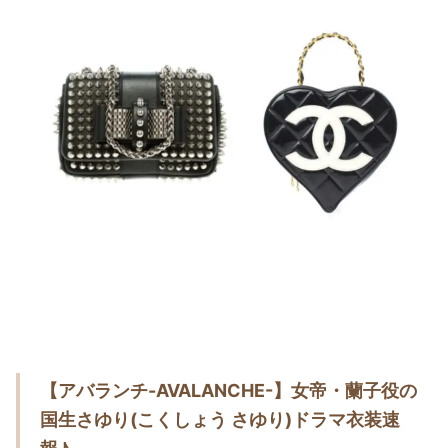
・
木南晴夏
・
今田美桜
・
清原果耶
・
菜々緒
・
森七菜
・
吉川愛
・
見上愛
・
出口夏希
・
田辺桃子
・
滝沢カレン
・
トリンドル玲奈
・
深田恭子
【アバランチ-AVALANCHE-】女帝・蘭子役の
・
芳根京子
国生さゆり(こくしょう さゆり)ドラマ衣装速
・
北川景子