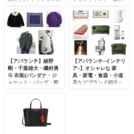
ブランド・購入先を全
先を全話まとめ♪
話まとめ♪
【アバランチ-AVALANCHE-】木
村佳乃(きむらよしの)・山守美智
高橋メアリージュンさんがアバラ
代(やまもりみちよ)役ドラマ衣装
ンチで着用している衣装のブラン
速報♪ #アバランチ 初回放送まで
ド名や購入先をリサーチして、最
あと1日！
終話まで随時更新していきます！
pic.twitter.com/P7BUCGkrTq —
25日第2話 綾野剛主演 アバラン
チ (@avalanche_ktv) October
【アバランチ】綾野
【アバランチ-インテリ
17, 2021 【アバランチ】木村佳
剛・千葉雄大・磯村勇
ア-】オシャレな 家
乃さんの山守美智代(やまもりみ
ちよ)役衣装・ファッション(洋
斗 衣装(バンダナ・ジ
具・家電・食器・小道
服・アクセ・靴・バッグ・腕時
ャケット・バッグ・靴
具などブランド紹介♫
計・小道具など)のブランド名・
など)かっこいいファッ
「アバランチ」常識外れのアウト
購入先をリサーチして紹介してい
ションのブランド・購
ロー集団「アバランチ」の秘密基
ます♪【随時更新】 &nbsp ...
地で使われてるインテリアを調べ
入先を全話まとめ♪
て随時更新してます♪
「アバランチ」綾野剛さんの衣装
をチェックして随時更新♪常識外
れのアウトロー集団「アバラン
チ」のメンバー、綾野剛さん!演