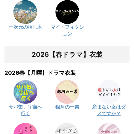
一次元の挿し木
マイ・フィクシ
ョン
2026【春ドラマ】衣装
2026春【月曜】ドラマ衣装
サバ缶、宇宙へ
銀河の一票
産まない女はダ
行く
メですか？