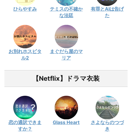
ひらやすみ
テミスの不確か
有罪とAIは告げ
な法廷
た
お別れホスピタ
まぐだら屋のマ
ル2
リア
【Netflix】ドラマ衣装
恋の通訳できま
Glass Heart
さよならのつづ
すか？
き