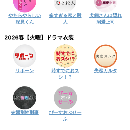
やたらやらしい
多すぎる恋と殺
犬飼さんは隠れ
深見くん
人
溺愛上司
2026春【火曜】ドラマ衣装
リボーン
時すでにおス
失恋カルタ
シ！？
夫婦別姓刑事
ぴーすおぶせー
ふ