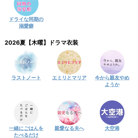
ドライな同期の
溺愛癖
2026夏【木曜】ドラマ衣装
ラストノート
エミリとマリア
今から親友やめ
ようか
一緒にごはんを
親愛なる夫へ
大空港
たべるだけ