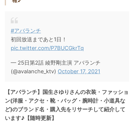
報♪
・
橋本環奈
【よく検索されてる男性芸能人】
#アバランチ
・
目黒蓮
初回放送まであと1日！
・
京本大我
pic.twitter.com/P7BUCGkrTq
・
松村北斗
— 25日第2話 綾野剛主演 アバランチ
・
赤楚衛二
(@avalanche_ktv)
October 17, 2021
・
木村拓哉（キムタク）
・
佐藤健
【アバランチ】国生さゆりさんの衣装・ファッショ
・
玉森裕太
ン(洋服・アクセ・靴・バッグ・腕時計・小道具な
・
岡田将生
ど)のブランド名・購入先をリサーチして紹介して
・
永瀬廉
います♪【随時更新】
・
平野紫耀
・
松下洸平