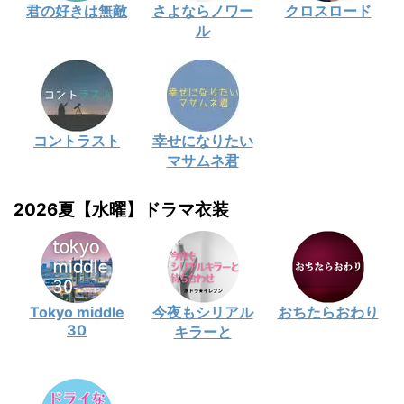
君の好きは無敵
さよならノワー
クロスロード
ル
コントラスト
幸せになりたい
マサムネ君
2026夏【水曜】ドラマ衣装
Tokyo middle
今夜もシリアル
おちたらおわり
30
キラーと