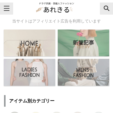
＼芸能人名・ドラマ名で検索♪／
当サイトはアフィリエイト広告を利用しています
気になるドラマ名や芸能人名でおし
ゃれなドラマ衣装・ファッションを
チェックしてね♪
【よく検索されてる女性芸能人】
・
有村架純
アイテム別カテゴリー
・
広瀬すず
・
川口春奈