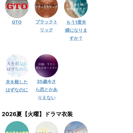
ブラックト
GTO
もう1度夫
リック
婦になりま
すか？
35歳今さ
夫を殺した
ら恋とかあ
はずなのに
りえない
2026夏【火曜】ドラマ衣装