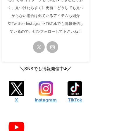
く、見つけたらすぐに更新！どうしても見つ
からない場合は似ているアイテムも紹介
♡Twitter･Instagram･TikTokでも情報発信し
ているので、ぜひフォローして下さいね！
＼SNSでも情報発信中♪／
X
Instagram
TikTok