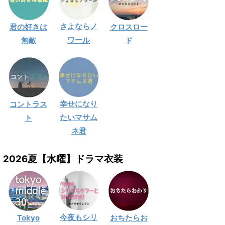
さよならノ
君の好きは
クロスロー
ワール
無敵
ド
幸せになり
コントラス
たいマサム
ト
ネ君
2026夏【水曜】ドラマ衣装
今夜もシリ
Tokyo
おちたらお