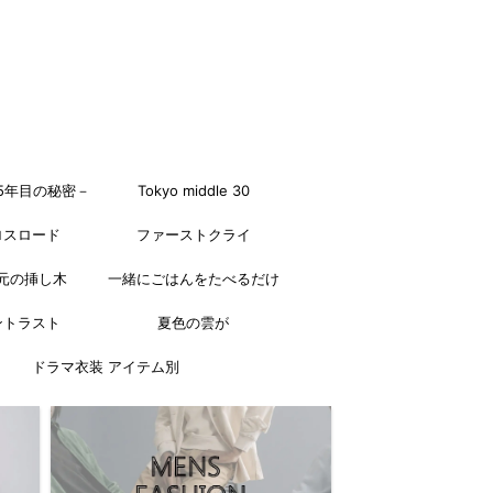
5年目の秘密－
Tokyo middle 30
ロスロード
ファーストクライ
元の挿し木
一緒にごはんをたべるだけ
ントラスト
夏色の雲が
ドラマ衣装 アイテム別