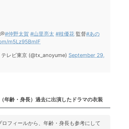

💭
#仲野太賀
#山里亮太
#枝優花
監督
#あの
.com/m5Lz95BmIF
ビ東京 (@tx_anoyume)
September 29,
（年齢・身長）過去に出演したドラマの衣装
プロフィールから、年齢・身長も参考にして