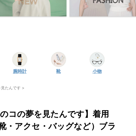
腕時計
靴
小物
を見たんです
>
あのコの夢を見たんです】着用
靴・アクセ・バッグなど）ブラ