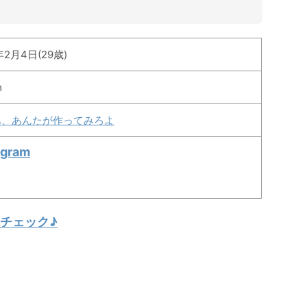
年2月4日(29歳)
m
あ、あんたが作ってみろよ
agram
チェック♪