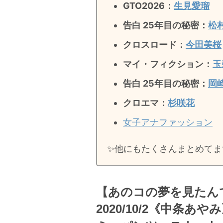
GTO2026：
生見愛瑠
告白 25年目の秘密：
松
クロスロード：
今田美桜
マイ・フィクション：
玉
告白 25年目の秘密
：
岡
クロエマ：
杉咲花
女子アナファッション
✨️他にもたくさんまとめてま
【あのコの夢を見たん
2020/10/2《中条