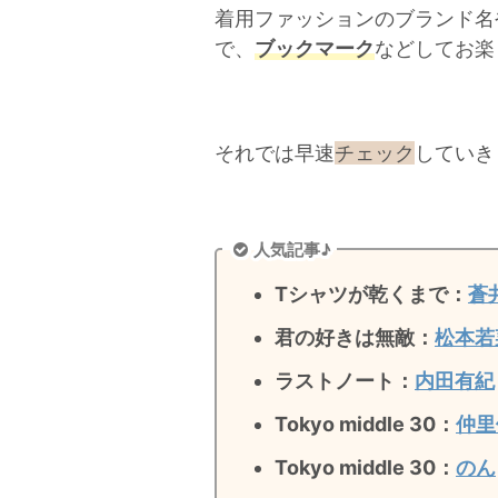
着用ファッションのブランド名
で、
ブックマーク
などしてお楽
それでは早速
チェック
していき
人気記事♪
Tシャツが乾くまで：
蒼
君の好きは無敵
：
松本若
ラストノート
：
内田有紀
Tokyo middle 30：
仲里
Tokyo middle 30：
のん