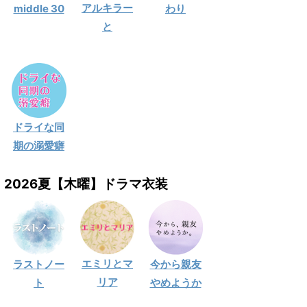
アルキラー
middle 30
わり
と
ドライな同
期の溺愛癖
2026夏【木曜】ドラマ衣装
エミリとマ
ラストノー
今から親友
リア
ト
やめようか