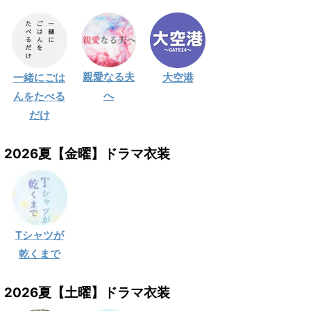
親愛なる夫
一緒にごは
大空港
へ
んをたべる
だけ
2026夏【金曜】ドラマ衣装
Tシャツが
乾くまで
2026夏【土曜】ドラマ衣装