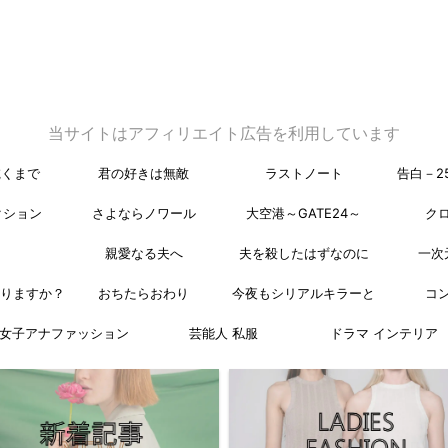
当サイトはアフィリエイト広告を利用しています
乾くまで
君の好きは無敵
ラストノート
告白－2
クション
さよならノワール
大空港～GATE24～
ク
親愛なる夫へ
夫を殺したはずなのに
一次
なりますか？
おちたらおわり
今夜もシリアルキラーと
コ
女子アナファッション
芸能人 私服
ドラマ インテリア