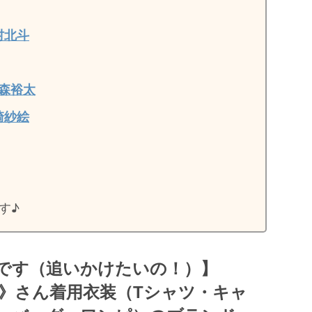
村北斗
森裕太
崎紗絵
す♪
です（追いかけたいの！）】
あやみ》さん着用衣装（Tシャツ・キャ