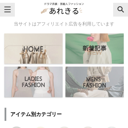
＼芸能人名・ドラマ名で検索♪／
当サイトはアフィリエイト広告を利用しています
気になるドラマ名や芸能人名でおし
ゃれなドラマ衣装・ファッションを
チェックしてね♪
【よく検索されてる女性芸能人】
・
有村架純
アイテム別カテゴリー
・
広瀬すず
・
川口春奈