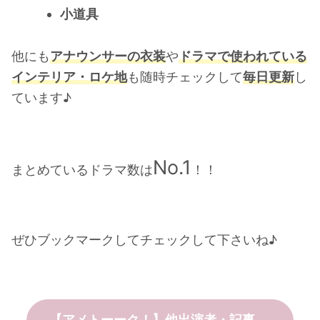
小道具
他にも
アナウンサーの衣装
や
ドラマで使われている
インテリア・ロケ地
も随時チェックして
毎日更新
し
ています♪
No.1
まとめているドラマ数は
！！
ぜひ
ブックマーク
してチェックして下さいね♪
【アメトーーク！】他出演者・記事