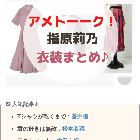
・
木南晴夏
・
今田美桜
・
清原果耶
・
菜々緒
・
森七菜
・
吉川愛
・
見上愛
・
出口夏希
・
田辺桃子
・
滝沢カレン
人気記事♪
・
トリンドル玲奈
Tシャツが乾くまで：
蒼井優
・
深田恭子
・
芳根京子
君の好きは無敵
：
松本若菜
・
北川景子