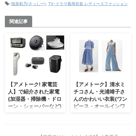
-
指原莉乃(さっしー)
,
TV･ドラマ着用衣装 レディースファッション
関連記事
【アメトーク! 家電芸
【アメトーク】清水ミ
人】で紹介された家電
チコさん・光浦靖子さ
(加湿器・掃除機・ドロ
んのかわいい衣装(ワン
ーン・シェーバーなど)
ピース・オールインワ
のブランドはこちら
ン)のブランドはこちら
♪【2020・2021まと
♪
め】
テレビ朝日【アメトーーク！】
本日の「アメトーーク！」は、光