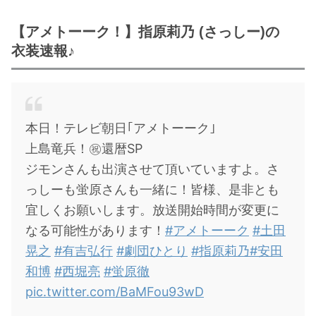
・
山田裕貴
【アメトーーク！】指原莉乃 (さっしー)の
・
田中圭
衣装速報♪
・
女子アナ衣装
・
バラエティ番組衣裳
本日！テレビ朝日｢アメトーーク｣
上島竜兵！㊗️還暦SP
ジモンさんも出演させて頂いていますよ。さ
っしーも蛍原さんも一緒に！皆様、是非とも
宜しくお願いします。放送開始時間が変更に
なる可能性があります！
#アメトーーク
#土田
晃之
#有吉弘行
#劇団ひとり
#指原莉乃
#安田
和博
#西堀亮
#蛍原徹
pic.twitter.com/BaMFou93wD