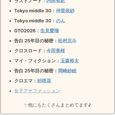
ラストノート
：
内田有紀
・
橋本環奈
Tokyo middle 30：
仲里依紗
Tokyo middle 30：
のん
【よく検索されてる男性芸能人】
GTO2026：
生見愛瑠
・
目黒蓮
・
京本大我
告白 25年目の秘密：
松村北斗
・
松村北斗
クロスロード：
今田美桜
・
赤楚衛二
マイ・フィクション：
玉森裕太
・
木村拓哉（キムタク）
告白 25年目の秘密
：
岡崎紗絵
・
佐藤健
・
玉森裕太
クロエマ：
杉咲花
・
岡田将生
女子アナファッション
・
永瀬廉
✨️他にもたくさんまとめてます♪
・
平野紫耀
・
松下洸平