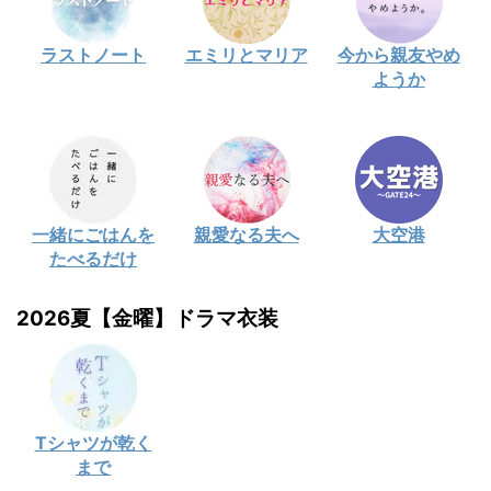
ラストノート
エミリとマリア
今から親友やめ
ようか
一緒にごはんを
親愛なる夫へ
大空港
たべるだけ
2026夏【金曜】ドラマ衣装
Tシャツが乾く
まで