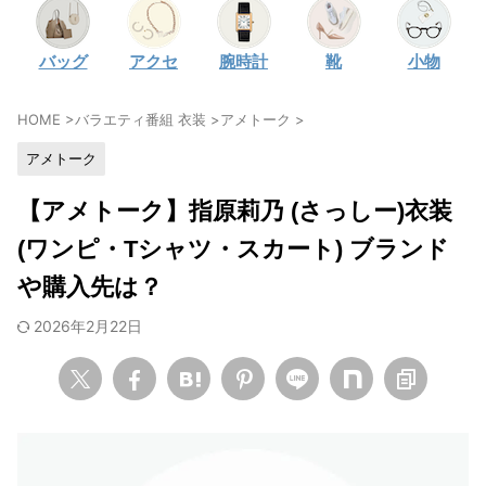
・
石原さとみ
バッグ
アクセ
腕時計
靴
小物
・
広瀬アリス
・
松本若菜
HOME
>
バラエティ番組 衣装
>
アメトーク
>
・
永野芽郁
アメトーク
・
波瑠
・
奈緒
【アメトーク】指原莉乃 (さっしー)衣装
・
高畑充希
(ワンピ・Tシャツ・スカート) ブランド
・
さとうほなみ
や購入先は？
・
前田敦子
2026年2月22日
・
水川あさみ
・
田中みな実
・
松岡茉優
・
福原遥
・
小芝風花