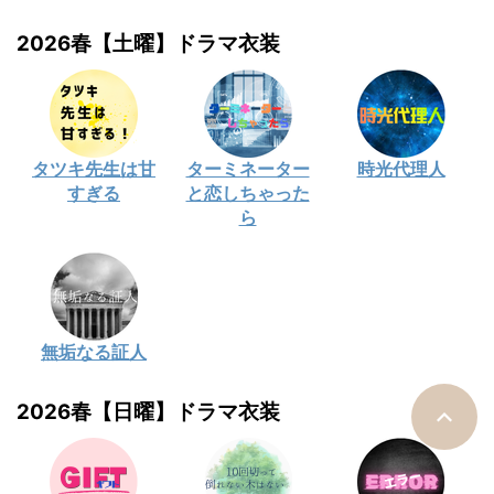
2026春【土曜】ドラマ衣装
タツキ先生は甘
ターミネーター
時光代理人
すぎる
と恋しちゃった
ら
無垢なる証人
2026春【日曜】ドラマ衣装