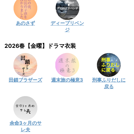
あのさず
ディープリベン
ジ
2026春【金曜】ドラマ衣装
田鎖ブラザーズ
週末旅の極意3
刑事ふりだしに
戻る
余命3ヶ月のサ
レ夫