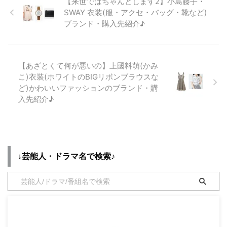
【来世ではちゃんとします2】小島藤子・
【アメトーーク! 家電芸人】 ア
浦さんが大好きなお友達に留学を
メトーーーーーーーーーーーク!
SWAY 衣装(服・アクセ・バッグ・靴など)
見送ってもらう企画『いってらっ
年末5時間40分SP⭐️ ③家電芸人
ブランド・購入先紹介♪
しゃい光浦さん』🤩 こんな企画
驚きの最新＆アイデア家電 🎥SP
やってほしい！と勝手ながら番組
ムービー 土田＆劇団ひとり#30
に企画を持ち込んだところ、あり
日よる6時#運動神経悪い芸人#さ
がたいことに採用していただきま
んまvs売れっ子若手芸人#アメト
【あざとくて何が悪いの】上國料萌(かみ
した！しかもタイトルも😆 ご協
ーーク大賞涙のグランプリ受賞
こ)衣装(ホワイトのBIGリボンブラウスな
力いただいた皆様に大感謝です
は？
ど)かわいいファッションのブランド・購
🇨🇦 https://t.co/exKwSTPYBB
pic.twitter.com/UwcVD0xi62 —
入先紹介♪
pic.twitter.com/vP4rXaSVbv —
アメトーーク！（テレビ朝日公
ナカモトケイ (@kaimeichu ...
式） (@ame__talk) December
27, 2021 こちらのページでは
【アメトーーク! 家電芸人】で
...
↓芸能人・ドラマ名で検索♪