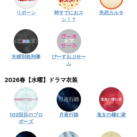
リボーン
時すでにおス
失恋カルタ
シ！？
夫婦別姓刑事
ぴーすおぶせー
ふ
2026春【水曜】ドラマ衣装
102回目のプロ
月夜行路
鬼女の棲む家
ポーズ