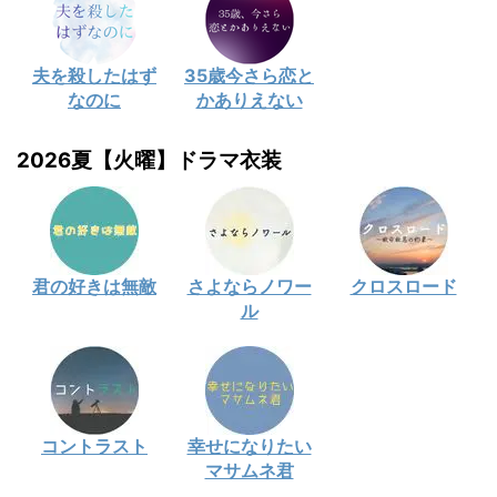
夫を殺したはず
35歳今さら恋と
なのに
かありえない
2026夏【火曜】ドラマ衣装
君の好きは無敵
さよならノワー
クロスロード
ル
コントラスト
幸せになりたい
マサムネ君