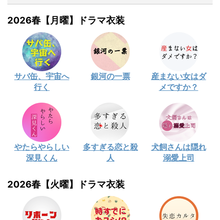
2026春【月曜】ドラマ衣装
サバ缶、宇宙へ
銀河の一票
産まない女はダ
行く
メですか？
やたらやらしい
多すぎる恋と殺
犬飼さんは隠れ
深見くん
人
溺愛上司
2026春【火曜】ドラマ衣装