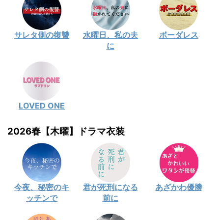
サレタ側の復讐
水曜日、私の夫
ボーダレス
に
LOVED ONE
2026春【木曜】ドラマ衣装
今夜、秘密のキ
君が死刑になる
あざかわ優勝
ッチンで
前に