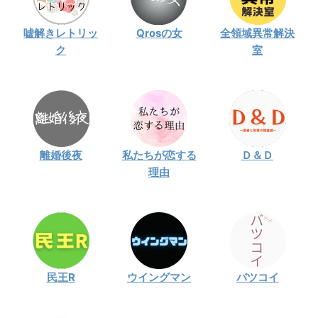
・
山田裕貴
嘘解きレトリッ
Qrosの女
全領域異常解決
・
田中圭
ク
室
・
女子アナ衣装
・
バラエティ番組衣裳
離婚後夜
私たちが恋する
Ｄ＆Ｄ
理由
民王R
ウイングマン
バツコイ