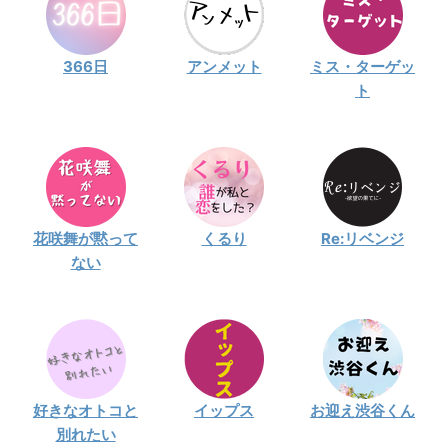
366日
アンメット
ミス・ターゲッ
ト
花咲舞が黙って
くるり
Re:リベンジ
ない
好きなオトコと
イップス
お迎え渋谷くん
別れたい