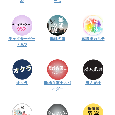
家
ース
・
橋本環奈
【よく検索されてる男性芸能人】
・
目黒蓮
チェイサーゲー
無能の鷹
放課後カルテ
・
京本大我
ムW2
・
松村北斗
・
赤楚衛二
・
木村拓哉（キムタク）
・
佐藤健
・
玉森裕太
オクラ
離婚弁護士スパ
潜入兄妹
・
岡田将生
イダー
・
永瀬廉
・
平野紫耀
・
松下洸平