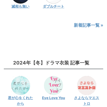
滅相も無い
ダブルチート
新着記事一覧 »
2024年【冬】ドラマ
衣装 記事一覧
君が心をくれた
Eye Love You
さよならマエス
から
トロ