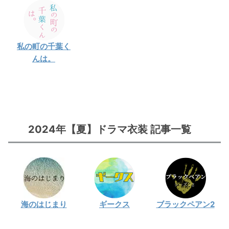
私の町の千葉く
んは。
2024年【夏
】ドラマ
衣装 記事一覧
海のはじまり
ギークス
ブラックペアン2