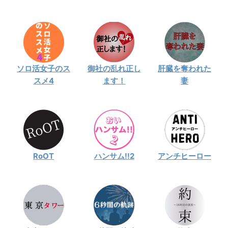
ソロ活女子のス
御社の乱れ正し
肝臓を奪われた
スメ4
ます！
妻
RoOT
ハンサム!!2
アンチヒーロー