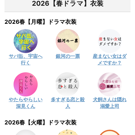
2026【春ドラマ】衣装
2026春【月曜】ドラマ衣装
サバ缶、宇宙へ
銀河の一票
産まない女はダ
行く
メですか？
やたらやらしい
多すぎる恋と殺
犬飼さんは隠れ
深見くん
人
溺愛上司
2026春【火曜】ドラマ衣装