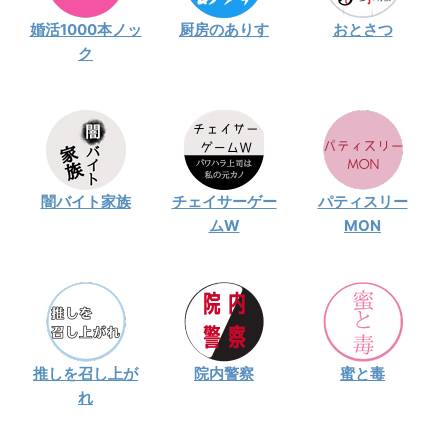
婚活1000本ノッ
厨房のありす
おとさつ
ク
闇バイト家族
チェイサーゲー
パティスリー
ムW
MON
推しを召し上が
院内警察
蜜と毒
れ