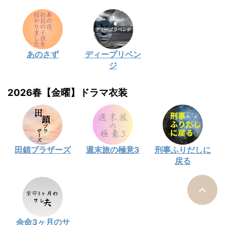
あのさず
ディープリベン
ジ
2026春【金曜】ドラマ衣装
田鎖ブラザーズ
週末旅の極意3
刑事ふりだしに
戻る
余命3ヶ月のサ