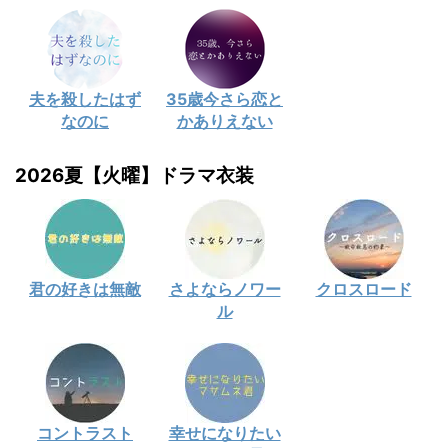
夫を殺したはず
35歳今さら恋と
なのに
かありえない
2026夏【火曜】ドラマ衣装
君の好きは無敵
さよならノワー
クロスロード
ル
コントラスト
幸せになりたい