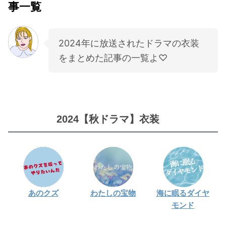
事一覧
・
石原さとみ
・
広瀬アリス
2024年に放送されたドラマの衣装
・
松本若菜
をまとめた記事の一覧よ♡
・
永野芽郁
・
波瑠
・
奈緒
・
高畑充希
2024【秋ドラマ】衣装
・
さとうほなみ
・
前田敦子
・
水川あさみ
・
田中みな実
・
松岡茉優
あのクズ
わたしの宝物
海に眠るダイヤ
モンド
・
福原遥
・
小芝風花