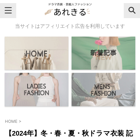
＼芸能人名・ドラマ名で検索♪／
当サイトはアフィリエイト広告を利用しています
気になるドラマ名や芸能人名でおし
ゃれなドラマ衣装・ファッションを
チェックしてね♪
【よく検索されてる女性芸能人】
・
有村架純
HOME
>
・
広瀬すず
【2024年】冬・春・夏・秋ドラマ衣装 記
・
川口春奈