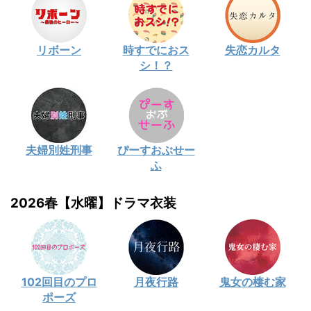
リボーン
時すでにおス
失恋カルタ
シ！？
夫婦別姓刑事
ぴーすおぶせー
ふ
2026春【水曜】ドラマ衣装
102回目のプロ
月夜行路
鬼女の棲む家
ポーズ