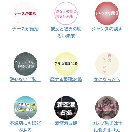
ナースが婚活
彼女と彼氏の明
ジャンヌの裁き
るい未来
消せない「私」
恋する警護24時
春になったら
不適切にもほど
新空港占拠
セレブ男子は手
がある
に負えません