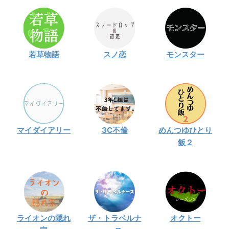
・
木南晴夏
・
今田美桜
・
清原果耶
若草物語
スノ恋
モンスター
・
菜々緒
・
森七菜
・
吉川愛
・
見上愛
・
出口夏希
マイダイアリー
3C不倫
めんつゆひとり
飯２
・
田辺桃子
・
滝沢カレン
・
トリンドル玲奈
・
深田恭子
・
芳根京子
ライオンの隠れ
ザ・トラベルナ
オクトー
・
北川景子