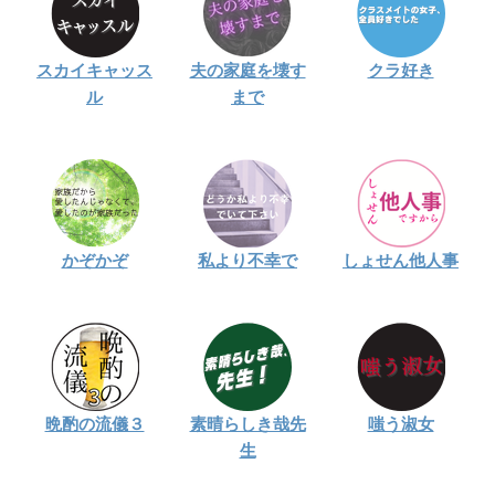
スカイキャッス
夫の家庭を壊す
クラ好き
ル
まで
かぞかぞ
私より不幸で
しょせん他人事
晩酌の流儀３
素晴らしき哉先
嗤う淑女
生