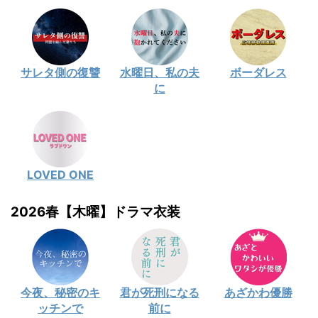
サレタ側の復讐
水曜日、私の夫
ボーダレス
に
LOVED ONE
2026春【木曜】ドラマ衣装
今夜、秘密のキ
君が死刑になる
あざかわ優勝
ッチンで
前に