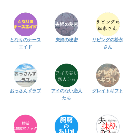
となりのナース
夫婦の秘密
リビングの松永
エイド
さん
おっさんずラブ
アイのない恋人
グレイトギフト
たち