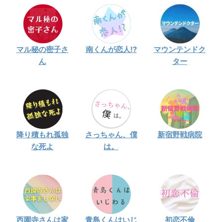
マル秘の密子さ
南くんが恋人!?
マウンテンドク
ん
ター
降り積もれ孤独
さっちゃん、僕
新宿野戦病院
な死よ
は。
西園寺さんは家
青島くんはいじ
初恋不倫