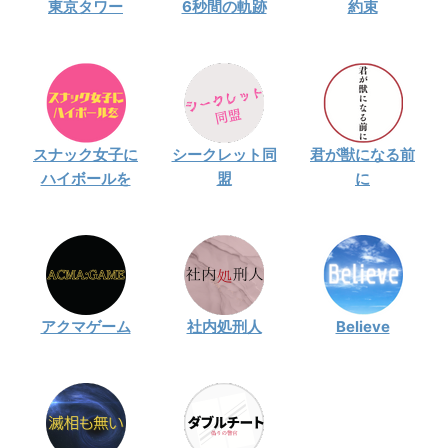
東京タワー
6秒間の軌跡
約束
スナック女子に
シークレット同
君が獣になる前
ハイボールを
盟
に
アクマゲーム
社内処刑人
Believe